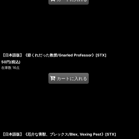
【日本語版】《節くれだった教授/Gnarled Professor》[STX]
50
円
(税込)
在庫数 16点
カートに入れる
【日本語版】《厄介な害獣、ブレックス/Blex, Vexing Pest》[STX]