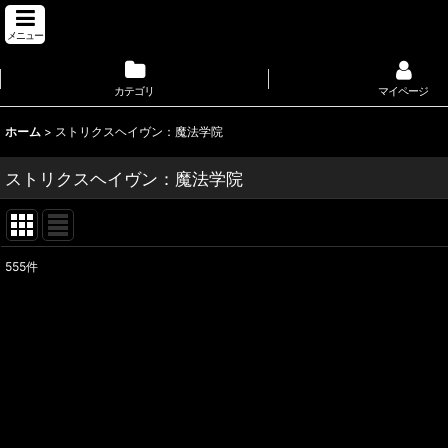
メニュー
カテゴリ
マイページ
ホーム
>
ストリクスヘイヴン：魔法学院
ストリクスヘイヴン：魔法学院
555
件
サブカテゴリ
:
表示数
:
並び順
: