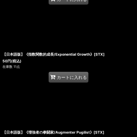
【日本語版】《指数関数的成長/Exponential Growth》[STX]
50
円
(税込)
在庫数 11点
カートに入れる
【日本語版】《増強者の拳闘家/Augmenter Pugilist》[STX]