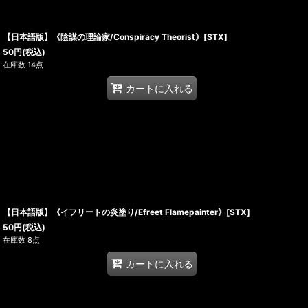
【日本語版】《陰謀の理論家/Conspiracy Theorist》[STX]
50
円
(税込)
在庫数 14点
カートに入れる
【日本語版】《イフリートの炎塗り/Efreet Flamepainter》[STX]
50
円
(税込)
在庫数 8点
カートに入れる