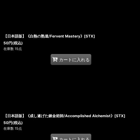
【日本語版】《白熱の熟達/Fervent Mastery》[STX]
50
円
(税込)
在庫数 15点
カートに入れる
【日本語版】《成し遂げた錬金術師/Accomplished Alchemist》[STX]
50
円
(税込)
在庫数 15点
カートに入れる