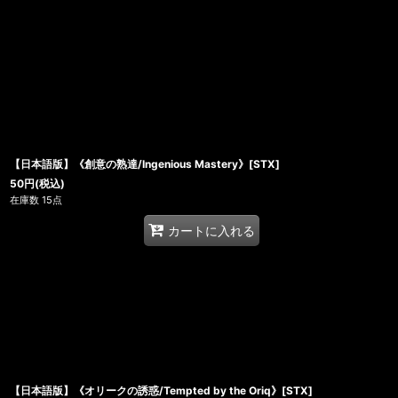
【日本語版】《創意の熟達/Ingenious Mastery》[STX]
50
円
(税込)
在庫数 15点
カートに入れる
【日本語版】《オリークの誘惑/Tempted by the Oriq》[STX]