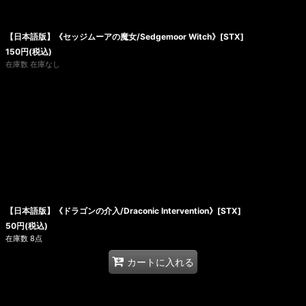
【日本語版】《セッジムーアの魔女/Sedgemoor Witch》[STX]
150
円
(税込)
在庫数 在庫なし
【日本語版】《ドラゴンの介入/Draconic Intervention》[STX]
50
円
(税込)
在庫数 8点
カートに入れる