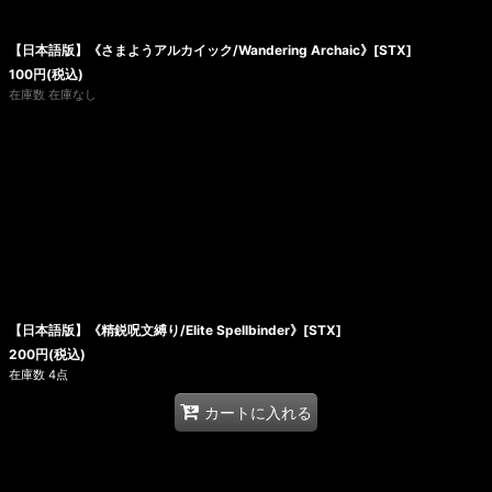
絞り込む
【日本語版】《さまようアルカイック/Wandering Archaic》[STX]
100
円
(税込)
在庫数 在庫なし
【日本語版】《精鋭呪文縛り/Elite Spellbinder》[STX]
200
円
(税込)
在庫数 4点
カートに入れる