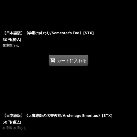
【日本語版】《学期の終わり/Semester's End》[STX]
50
円
(税込)
在庫数 9点
カートに入れる
【日本語版】《大魔導師の名誉教授/Archmage Emeritus》[STX]
50
円
(税込)
在庫数 在庫なし