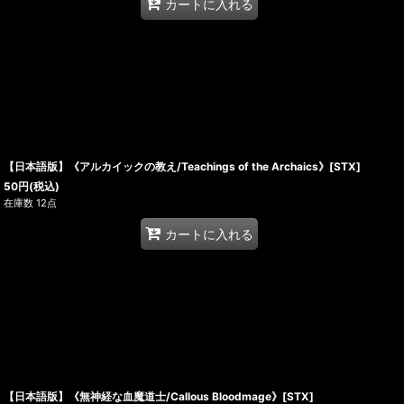
カートに入れる
【日本語版】《アルカイックの教え/Teachings of the Archaics》[STX]
50
円
(税込)
在庫数 12点
カートに入れる
【日本語版】《無神経な血魔道士/Callous Bloodmage》[STX]