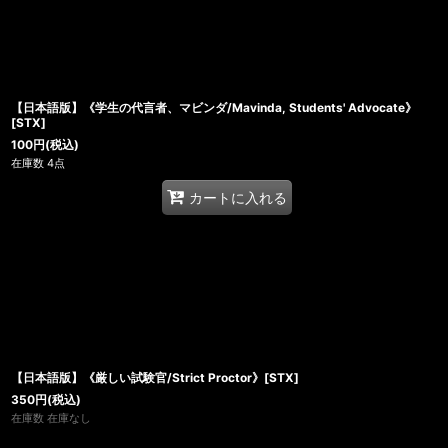
【日本語版】《学生の代言者、マビンダ/Mavinda, Students' Advocate》
[STX]
100
円
(税込)
在庫数 4点
カートに入れる
【日本語版】《厳しい試験官/Strict Proctor》[STX]
350
円
(税込)
在庫数 在庫なし