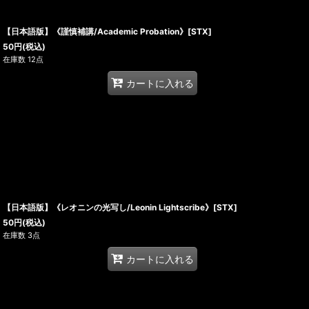
【日本語版】《謹慎補講/Academic Probation》[STX]
50
円
(税込)
在庫数 12点
カートに入れる
【日本語版】《レオニンの光写し/Leonin Lightscribe》[STX]
50
円
(税込)
在庫数 3点
カートに入れる