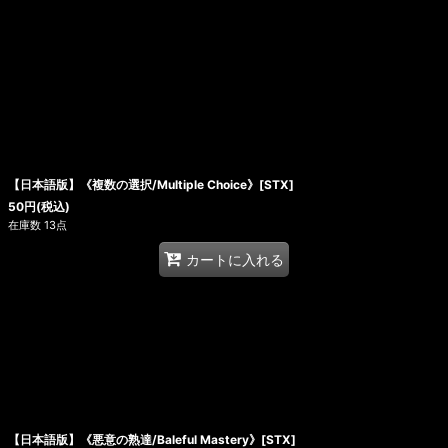
【日本語版】《複数の選択/Multiple Choice》[STX]
50
円
(税込)
在庫数 13点
カートに入れる
【日本語版】《悪意の熟達/Baleful Mastery》[STX]