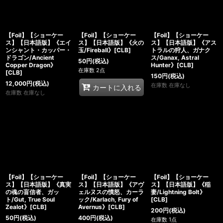
【Foil】【ショーケー
【Foil】【ショーケー
【Foil】【ショーケー
ス】【日本語版】《エイ
ス】【日本語版】《火の
ス】【日本語版】《アス
ンシャント・カッパー・
玉/Fireball》[CLB]
トラルの狩人、ガナク
ドラゴン/Ancient
ス/Ganax, Astral
50
円
(税込)
Copper Dragon》
Hunter》[CLB]
在庫数 2点
[CLB]
150
円
(税込)
12,000
円
(税込)
在庫数 在庫なし
カートに入れる
在庫数 在庫なし
【Foil】【ショーケー
【Foil】【ショーケー
【Foil】【ショーケー
ス】【日本語版】《真実
ス】【日本語版】《アヴ
ス】【日本語版】《稲
の魂の盲信者、ガッ
ェルヌスの憤怒、カーラ
妻/Lightning Bolt》
ト/Gut, True Soul
ック/Karlach, Fury of
[CLB]
Zealot》[CLB]
Avernus》[CLB]
200
円
(税込)
50
円
(税込)
400
円
(税込)
在庫数 1点