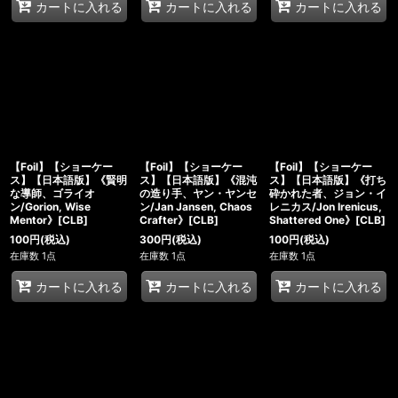
カートに入れる
カートに入れる
カートに入れる
【Foil】【ショーケー
【Foil】【ショーケー
【Foil】【ショーケー
ス】【日本語版】《賢明
ス】【日本語版】《混沌
ス】【日本語版】《打ち
な導師、ゴライオ
の造り手、ヤン・ヤンセ
砕かれた者、ジョン・イ
ン/Gorion, Wise
ン/Jan Jansen, Chaos
レニカス/Jon Irenicus,
Mentor》[CLB]
Crafter》[CLB]
Shattered One》[CLB]
100
円
(税込)
300
円
(税込)
100
円
(税込)
在庫数 1点
在庫数 1点
在庫数 1点
カートに入れる
カートに入れる
カートに入れる