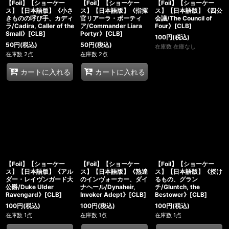
【Foil】【ショーケー
【Foil】【ショーケー
【Foil】【ショーケー
ス】【日本語版】《小さ
ス】【日本語版】《指揮
ス】【日本語版】《四公
きものの呼び手、カディ
官リアーラ・ポーティ
会議/The Council of
ラ/Cadira, Caller of the
ア/Commander Liara
Four》[CLB]
Small》[CLB]
Portyr》[CLB]
100
円
(税込)
50
円
(税込)
50
円
(税込)
在庫数 在庫なし
在庫数 2点
在庫数 2点
カートに入れる
カートに入れる
【Foil】【ショーケー
【Foil】【ショーケー
【Foil】【ショーケー
ス】【日本語版】《アル
ス】【日本語版】《熟達
ス】【日本語版】《授け
ダー・レイヴンガード大
のインヴォーカー、ダイ
るもの、グラン
公爵/Duke Ulder
ナヘール/Dynaheir,
チ/Gluntch, the
Ravengard》[CLB]
Invoker Adept》[CLB]
Bestower》[CLB]
100
円
(税込)
100
円
(税込)
100
円
(税込)
在庫数 1点
在庫数 1点
在庫数 1点