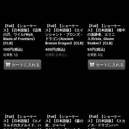
【Foil】【ショーケー
【Foil】【ショーケー
【Foil】【ショーケー
ス】【日本語版】《辺境
ス】【日本語版】《エイ
ス】【日本語版】《暗中
の刃、ワイル/Wyll,
ンシャント・ブロンズ・
の追跡者、エリニ
Blade of Frontiers》
ドラゴン/Ancient
ス/Erinis, Gloom
[CLB]
Bronze Dragon》[CLB]
Stalker》[CLB]
100
円
(税込)
400
円
(税込)
50
円
(税込)
在庫数 1点
在庫数 在庫なし
在庫数 3点
カートに入れる
カートに入れる
【Foil】【ショーケー
【Foil】【ショーケー
【Foil】【ショーケー
ス】【日本語版】《エメ
ス】【日本語版】《森の
ス】【日本語版】《スカ
ラルドの大ドルイド、ハ
友、ジャヘイ
ノス・ドラゴンハー