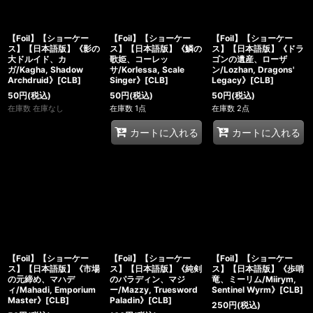
【Foil】【ショーケー
【Foil】【ショーケー
【Foil】【ショーケー
ス】【日本語版】《影の
ス】【日本語版】《鱗の
ス】【日本語版】《ドラ
大ドルイド、カ
歌姫、コーレッ
ゴンの遺産、ローザ
ガ/Kagha, Shadow
サ/Korlessa, Scale
ン/Lozhan, Dragons'
Archdruid》[CLB]
Singer》[CLB]
Legacy》[CLB]
50
円
(税込)
50
円
(税込)
50
円
(税込)
在庫数 在庫なし
在庫数 1点
在庫数 2点
カートに入れる
カートに入れる
【Foil】【ショーケー
【Foil】【ショーケー
【Foil】【ショーケー
ス】【日本語版】《市場
ス】【日本語版】《純剣
ス】【日本語版】《歩哨
の元締め、マハデ
のパラディン、マジ
竜、ミーリム/Miirym,
ィ/Mahadi, Emporium
ー/Mazzy, Truesword
Sentinel Wyrm》[CLB]
Master》[CLB]
Paladin》[CLB]
250
円
(税込)