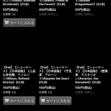
ルシン/Halsin, Emerald
ラ/Jaheira, Friend of
ト/Skanos
Archdruid》[CLB]
the Forest》[CLB]
Dragonheart》[CLB]
50
円
(税込)
400
円
(税込)
50
円
(税込)
在庫数 1点
在庫数 在庫なし
在庫数 在庫なし
カートに入れる
【Foil】【ショーケー
【Foil】【ショーケー
【Foil】【ショーケー
ス】【日本語版】《上品
ス】【日本語版】《予見
ス】【日本語版】《堕落
な灰色熊、ウィルソ
者、アローン
者、アスタリオ
ン/Wilson, Refined
ド/Alaundo the Seer》
ン/Astarion, the
Grizzly》[CLB]
[CLB]
Decadent》[CLB]
150
円
(税込)
100
円
(税込)
100
円
(税込)
在庫数 2点
在庫数 2点
在庫数 在庫なし
カートに入れる
カートに入れる