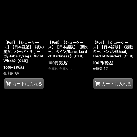
【Foil】【ショーケー
【Foil】【ショーケー
【Foil】【ショーケー
ス】【日本語版】《夜の
ス】【日本語版】《闇の
ス】【日本語版】《殺戮
魔女、バーバ・リサー
王、ベイン/Bane, Lord
の王、ベハル/Bhaal,
ガ/Baba Lysaga, Night
of Darkness》[CLB]
Lord of Murder》[CLB]
Witch》[CLB]
100
円
(税込)
100
円
(税込)
100
円
(税込)
在庫数 在庫なし
在庫数 1点
在庫数 1点
カートに入れる
カートに入れる