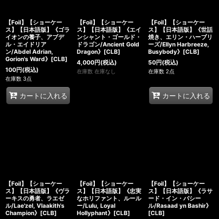
【Foil】【ショーケー
【Foil】【ショーケー
【Foil】【ショーケー
ス】【日本語版】《ゴラ
ス】【日本語版】《エイ
ス】【日本語版】《世話
イオンの養子、アブデ
ンシャント・ゴールド・
焼き、エリン・ハーブリ
ル・エイドリア
ドラゴン/Ancient Gold
ーズ/Ellyn Harbreeze,
ン/Abdel Adrian,
Dragon》[CLB]
Busybody》[CLB]
Gorion's Ward》[CLB]
4,000
円
(税込)
50
円
(税込)
100
円
(税込)
在庫数 在庫なし
在庫数 2点
在庫数 3点
カートに入れる
カートに入れる
【Foil】【ショーケー
【Foil】【ショーケー
【Foil】【ショーケー
ス】【日本語版】《ヴラ
ス】【日本語版】《忠実
ス】【日本語版】《ラサ
ーキスの勇者、ラエゼ
なホリファント、ルール
ード・イン・バシー
ル/Lae'zel, Vlaakith's
ー/Lulu, Loyal
ル/Rasaad yn Bashir》
Champion》[CLB]
Hollyphant》[CLB]
[CLB]