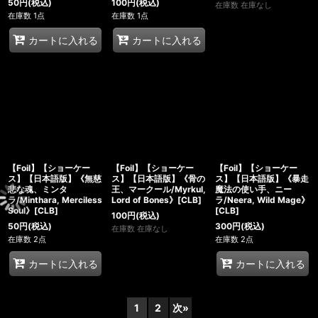
50
円
(税込)
100
円
(税込)
在庫数 在庫なし
在庫数 1点
在庫数 1点
カートに入れる
カートに入れる
【Foil】【ショーケー
【Foil】【ショーケー
【Foil】【ショーケー
ス】【日本語版】《無慈
ス】【日本語版】《骨の
ス】【日本語版】《暴走
悲な魂、ミンタ
王、マークール/Myrkul,
魔法の使い手、ニー
ラ/Minthara, Merciless
Lord of Bones》[CLB]
ラ/Neera, Wild Mage》
Soul》[CLB]
[CLB]
100
円
(税込)
50
円
(税込)
300
円
(税込)
在庫数 在庫なし
在庫数 2点
在庫数 2点
カートに入れる
カートに入れる
1
2
次
»