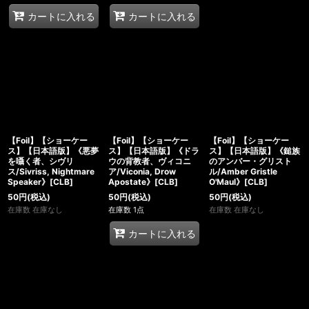
カートに入れる
カートに入れる
【Foil】【ショーケー
【Foil】【ショーケー
【Foil】【ショーケー
ス】【日本語版】《悪夢
ス】【日本語版】《ドラ
ス】【日本語版】《鎚族
を囁く者、シヴリ
ウの背教者、ヴィコニ
のアンバー・グリスト
ス/Sivriss, Nightmare
ア/Viconia, Drow
ル/Amber Gristle
Speaker》[CLB]
Apostate》[CLB]
O'Maul》[CLB]
50
円
(税込)
50
円
(税込)
50
円
(税込)
在庫数 在庫なし
在庫数 1点
在庫数 在庫なし
カートに入れる