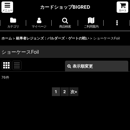
カードショップBIGRED
メニュー
カート
カテゴリ
マイページ
商品検索
ご利用案内
ホーム
>
統率者レジェンズ：バルダーズ・ゲートの戦い
>
ショーケースFoil
ショーケースFoil
表示順変更
閉じる
76
件
表示数
:
1
2
次
»
並び順
:
絞り込む