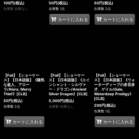
100
円
(税込)
50
円
(税込)
50
円
(税込)
在庫数 在庫なし
在庫数 1点
在庫数 2点
カートに入れる
カートに入れる
【Foil】【ショーケー
【Foil】【ショーケー
【Foil】【ショーケー
ス】【日本語版】《陽気
ス】【日本語版】《エイ
ス】【日本語版】《ウォ
な盗人、アロー
ンシャント・シルヴァ
ーターディープの多芸多
ラ/Alora, Merry
ー・ドラゴン/Ancient
才、ゲイル/Gale,
Thief》[CLB]
Silver Dragon》[CLB]
Waterdeep Prodigy》
[CLB]
50
円
(税込)
5,000
円
(税込)
200
円
(税込)
在庫数 2点
在庫数 在庫なし
在庫数 1点
カートに入れる
カートに入れる