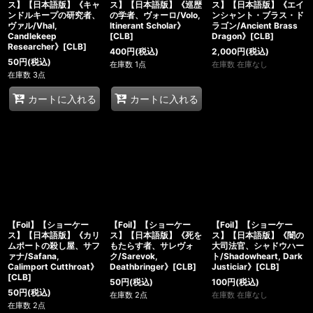
ス】【日本語版】《キャ
ス】【日本語版】《巡歴
ス】【日本語版】《エイ
ンドルキープの研究者、
の学者、ヴォーロ/Volo,
ンシャント・ブラス・ド
ヴァル/Vhal,
Itinerant Scholar》
ラゴン/Ancient Brass
Candlekeep
[CLB]
Dragon》[CLB]
Researcher》[CLB]
400
円
(税込)
2,000
円
(税込)
50
円
(税込)
在庫数 1点
在庫数 在庫なし
在庫数 3点
カートに入れる
カートに入れる
【Foil】【ショーケー
【Foil】【ショーケー
【Foil】【ショーケー
ス】【日本語版】《カリ
ス】【日本語版】《死を
ス】【日本語版】《闇の
ムポートの殺し屋、サフ
もたらす者、サレヴォ
大司法官、シャドウハー
ァナ/Safana,
ク/Sarevok,
ト/Shadowheart, Dark
Calimport Cutthroat》
Deathbringer》[CLB]
Justiciar》[CLB]
[CLB]
50
円
(税込)
100
円
(税込)
50
円
(税込)
在庫数 2点
在庫数 在庫なし
在庫数 2点