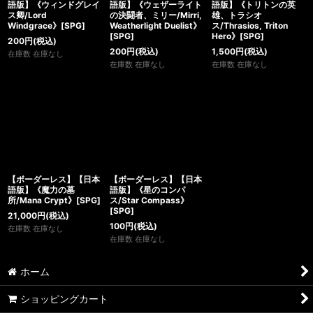
語版】《ウィンドグレイ
語版】《ウェザーライト
語版】《トリトンの英
ス卿/Lord
の決闘者、ミリー/Mirri,
雄、トラシオ
Windgrace》[SPG]
Weatherlight Duelist》
ス/Thrasios, Triton
[SPG]
Hero》[SPG]
200
円
(税込)
200
円
(税込)
1,500
円
(税込)
在庫数 在庫なし
在庫数 在庫なし
在庫数 在庫なし
【ボーダーレス】【日本
【ボーダーレス】【日本
語版】《魔力の墓
語版】《星のコンパ
所/Mana Crypt》[SPG]
ス/Star Compass》
[SPG]
21,000
円
(税込)
100
円
(税込)
在庫数 在庫なし
在庫数 在庫なし
ホーム
ショッピングカート