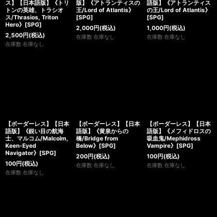
ス】【日本語版】《トリ
版】《アトランティスの
語版】《アトランティス
トンの英雄、トラシオ
王/Lord of Atlantis》
の王/Lord of Atlantis》
ス/Thrasios, Triton
[SPG]
[SPG]
Hero》[SPG]
2,000
円
(税込)
1,000
円
(税込)
2,500
円
(税込)
在庫数 在庫なし
在庫数 在庫なし
在庫数 在庫なし
【ボーダーレス】【日本
【ボーダーレス】【日本
【ボーダーレス】【日本
語版】《鋭い目の航海
語版】《黄泉からの
語版】《メフィドロスの
士、マルコム/Malcolm,
橋/Bridge from
吸血鬼/Mephidross
Keen-Eyed
Below》[SPG]
Vampire》[SPG]
Navigator》[SPG]
200
円
(税込)
100
円
(税込)
100
円
(税込)
在庫数 在庫なし
在庫数 在庫なし
在庫数 在庫なし