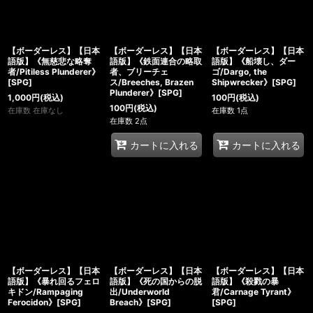
【ボーダーレス】【日本
【ボーダーレス】【日本
【ボーダーレス】【日本
語版】《無慈悲な略奪
語版】《鉄面連合の略取
語版】《船壊し、ダー
者/Pitiless Plunderer》
者、ブリーチェ
ゴ/Dargo, the
[SPG]
ス/Breeches, Brazen
Shipwrecker》[SPG]
Plunderer》[SPG]
1,000
円
(税込)
100
円
(税込)
100
円
(税込)
在庫数 在庫なし
在庫数 1点
在庫数 2点
カートに入れる
カートに入れる
【ボーダーレス】【日本
【ボーダーレス】【日本
【ボーダーレス】【日本
語版】《暴れ回るフェロ
語版】《死の国からの脱
語版】《殺戮の暴
キドン/Rampaging
出/Underworld
君/Carnage Tyrant》
Ferocidon》[SPG]
Breach》[SPG]
[SPG]