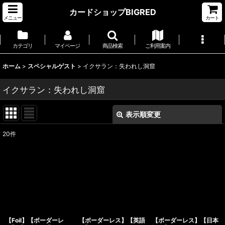
カードショップBIGRED
メニュー
カート
カテゴリ
マイページ
商品検索
ご利用案内
ホーム
>
スペシャルゲスト
>
イクサラン：失われし洞窟
イクサラン：失われし洞窟
表示順変更
閉じる
20
件
表示数
:
並び順
:
絞り込む
【Foil】【ボーダーレ
【ボーダーレス】【英語
【ボーダーレス】【日本