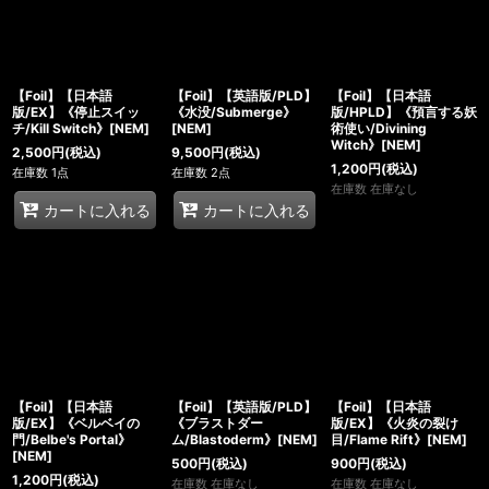
【Foil】【日本語
【Foil】【英語版/PLD】
【Foil】【日本語
版/EX】《停止スイッ
《水没/Submerge》
版/HPLD】《預言する妖
チ/Kill Switch》[NEM]
[NEM]
術使い/Divining
Witch》[NEM]
2,500
円
(税込)
9,500
円
(税込)
1,200
円
(税込)
在庫数 1点
在庫数 2点
在庫数 在庫なし
カートに入れる
カートに入れる
【Foil】【日本語
【Foil】【英語版/PLD】
【Foil】【日本語
版/EX】《ベルベイの
《ブラストダー
版/EX】《火炎の裂け
門/Belbe's Portal》
ム/Blastoderm》[NEM]
目/Flame Rift》[NEM]
[NEM]
500
円
(税込)
900
円
(税込)
1,200
円
(税込)
在庫数 在庫なし
在庫数 在庫なし