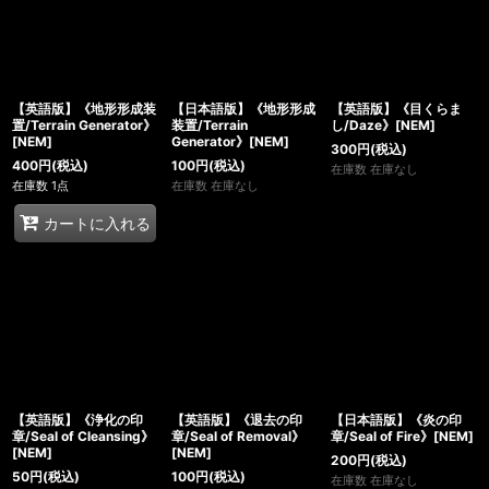
【英語版】《地形形成装
【日本語版】《地形形成
【英語版】《目くらま
置/Terrain Generator》
装置/Terrain
し/Daze》[NEM]
[NEM]
Generator》[NEM]
300
円
(税込)
400
円
(税込)
100
円
(税込)
在庫数 在庫なし
在庫数 1点
在庫数 在庫なし
カートに入れる
【英語版】《浄化の印
【英語版】《退去の印
【日本語版】《炎の印
章/Seal of Cleansing》
章/Seal of Removal》
章/Seal of Fire》[NEM]
[NEM]
[NEM]
200
円
(税込)
50
円
(税込)
100
円
(税込)
在庫数 在庫なし