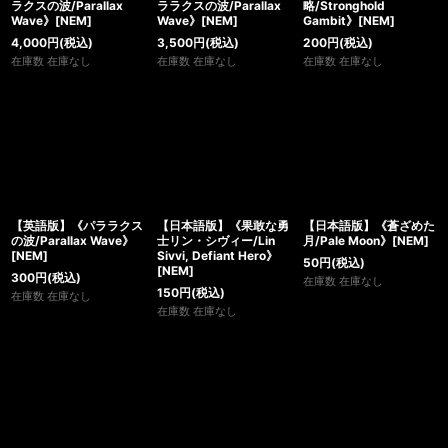
絞り込む
ラクスの波/Parallax
ララクスの波/Parallax
略/Stronghold
Wave》[NEM]
Wave》[NEM]
Gambit》[NEM]
4,000
円
(税込)
3,500
円
(税込)
200
円
(税込)
在庫数 在庫なし
在庫数 在庫なし
在庫数 在庫なし
【英語版】《パララクス
【日本語版】《果敢な勇
【日本語版】《蒼ざめた
の波/Parallax Wave》
士リン・シヴィー/Lin
月/Pale Moon》[NEM]
[NEM]
Sivvi, Defiant Hero》
50
円
(税込)
[NEM]
300
円
(税込)
在庫数 在庫なし
150
円
(税込)
在庫数 在庫なし
在庫数 在庫なし