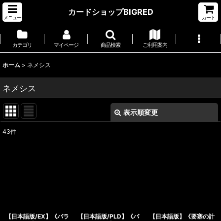
カードショップBIGRED
メニュー
カート
カテゴリ
マイページ
商品検索
ご利用案内
ホーム
>
ネメシス
ネメシス
表示順変更
閉じる
43
件
サブカテゴリ
:
表示数
:
並び順
:
【日本語版/EX】《パラ
【日本語版/PLD】《パ
【日本語版】《要塞の計