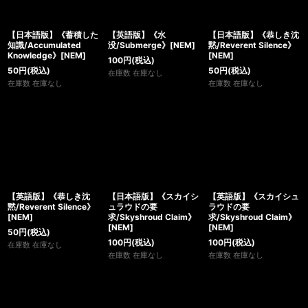
【日本語版】《蓄積した
【英語版】《水
【日本語版】《恭しき沈
知識/Accumulated
没/Submerge》[NEM]
黙/Reverent Silence》
Knowledge》[NEM]
[NEM]
100
円
(税込)
50
円
(税込)
50
円
(税込)
在庫数 在庫なし
在庫数 在庫なし
在庫数 在庫なし
【英語版】《恭しき沈
【日本語版】《スカイシ
【英語版】《スカイシュ
黙/Reverent Silence》
ュラウドの要
ラウドの要
[NEM]
求/Skyshroud Claim》
求/Skyshroud Claim》
[NEM]
[NEM]
50
円
(税込)
100
円
(税込)
100
円
(税込)
在庫数 在庫なし
在庫数 在庫なし
在庫数 在庫なし