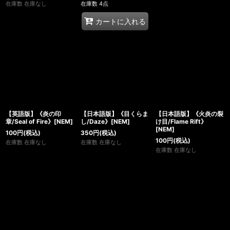
在庫数 在庫なし
在庫数 4点
カートに入れる
【英語版】《炎の印
【日本語版】《目くらま
【日本語版】《火炎の裂
章/Seal of Fire》[NEM]
し/Daze》[NEM]
け目/Flame Rift》
[NEM]
100
円
(税込)
350
円
(税込)
100
円
(税込)
在庫数 在庫なし
在庫数 在庫なし
在庫数 在庫なし