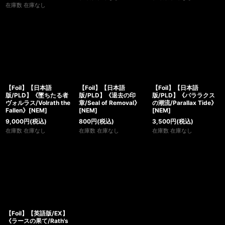
在庫数 在庫なし
【Foil】【日本語
【Foil】【日本語
【Foil】【日本語
版/PLD】《墜ちたる者
版/PLD】《退去の印
版/PLD】《パララクス
ヴォルラス/Volrath the
章/Seal of Removal》
の潮流/Parallax Tide》
Fallen》[NEM]
[NEM]
[NEM]
9,000
円
(税込)
800
円
(税込)
3,500
円
(税込)
在庫数 在庫なし
在庫数 在庫なし
在庫数 在庫なし
【Foil】【英語版/EX】
《ラースの果て/Rath's