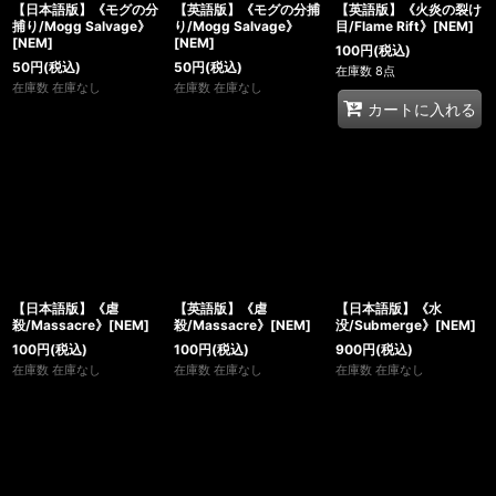
【日本語版】《モグの分
【英語版】《モグの分捕
【英語版】《火炎の裂け
捕り/Mogg Salvage》
り/Mogg Salvage》
目/Flame Rift》[NEM]
[NEM]
[NEM]
100
円
(税込)
50
円
(税込)
50
円
(税込)
在庫数 8点
在庫数 在庫なし
在庫数 在庫なし
カートに入れる
【日本語版】《虐
【英語版】《虐
【日本語版】《水
殺/Massacre》[NEM]
殺/Massacre》[NEM]
没/Submerge》[NEM]
100
円
(税込)
100
円
(税込)
900
円
(税込)
在庫数 在庫なし
在庫数 在庫なし
在庫数 在庫なし