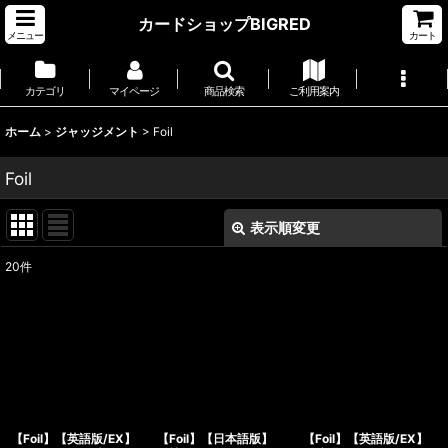
カードショップBIGRED
メニュー
カート
カテゴリ
マイページ
商品検索
ご利用案内
ホーム
>
ジャッジメント
>
Foil
Foil
表示順変更
閉じる
20
件
表示数
:
並び順
:
絞り込む
【Foil】【英語版/EX】
【Foil】【日本語版】
【Foil】【英語版/EX】