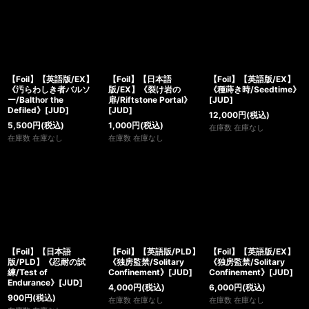
【Foil】【英語版/EX】
【Foil】【日本語
【Foil】【英語版/EX】
《汚らわしき者バルソ
版/EX】《裂け岩の
《種蒔き時/Seedtime》
ー/Balthor the
扉/Riftstone Portal》
[JUD]
Defiled》[JUD]
[JUD]
12,000
円
(税込)
5,500
円
(税込)
1,000
円
(税込)
在庫数 在庫なし
在庫数 在庫なし
在庫数 在庫なし
【Foil】【日本語
【Foil】【英語版/PLD】
【Foil】【英語版/EX】
版/PLD】《忍耐の試
《独房監禁/Solitary
《独房監禁/Solitary
練/Test of
Confinement》[JUD]
Confinement》[JUD]
Endurance》[JUD]
4,000
円
(税込)
6,000
円
(税込)
900
円
(税込)
在庫数 在庫なし
在庫数 在庫なし