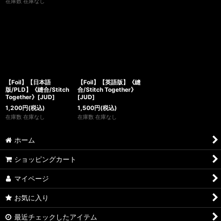
在庫数 在庫なし
【Foil】【日本語
【Foil】【英語版】《縫
版/PLD】《縫合/Stitch
合/Stitch Together》
Together》[JUD]
[JUD]
1,200
円
(税込)
1,500
円
(税込)
在庫数 在庫なし
在庫数 在庫なし
ホーム
ショッピングカート
マイページ
お気に入り
最近チェックしたアイテム