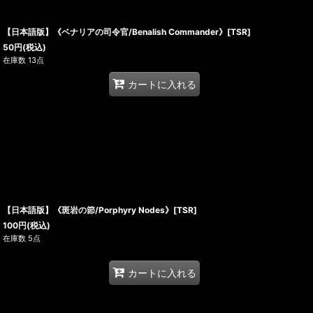
【日本語版】《ベナリアの司令官/Benalish Commander》[TSR]
50
円
(税込)
在庫数 13点
カートに入れる
【日本語版】《斑岩の節/Porphyry Nodes》[TSR]
100
円
(税込)
在庫数 5点
カートに入れる