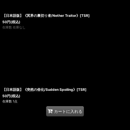
【日本語版】《冥界の裏切り者/Nether Traitor》[TSR]
50
円
(税込)
在庫数 在庫なし
【日本語版】《突然の俗化/Sudden Spoiling》[TSR]
50
円
(税込)
在庫数 1点
カートに入れる