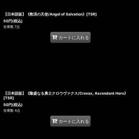
【日本語版】《救済の天使/Angel of Salvation》[TSR]
50
円
(税込)
在庫数 7点
カートに入れる
【日本語版】《隆盛なる勇士クロウヴァクス/Crovax, Ascendant Hero》
[TSR]
50
円
(税込)
在庫数 4点
カートに入れる