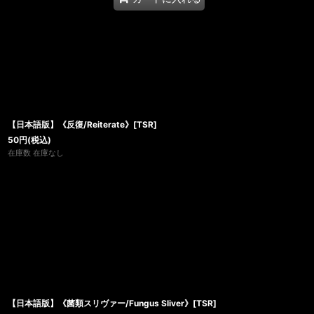
【日本語版】《反復/Reiterate》[TSR]
50
円
(税込)
在庫数 在庫なし
【日本語版】《菌類スリヴァー/Fungus Sliver》[TSR]