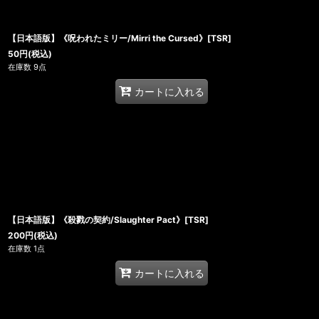
【日本語版】《呪われたミリー/Mirri the Cursed》[TSR]
50
円
(税込)
在庫数 9点
カートに入れる
【日本語版】《殺戮の契約/Slaughter Pact》[TSR]
200
円
(税込)
在庫数 1点
カートに入れる