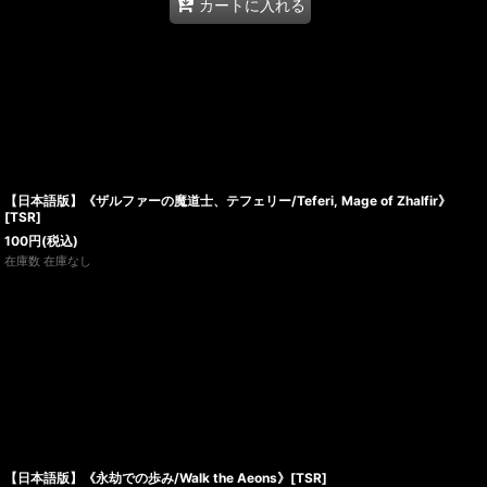
カートに入れる
【日本語版】《ザルファーの魔道士、テフェリー/Teferi, Mage of Zhalfir》
[TSR]
100
円
(税込)
在庫数 在庫なし
【日本語版】《永劫での歩み/Walk the Aeons》[TSR]