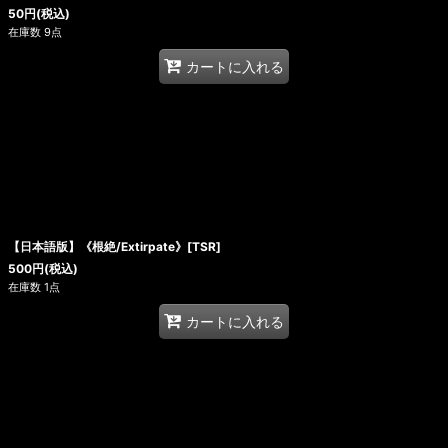
50
円
(税込)
在庫数 9点
カートに入れる
【日本語版】《根絶/Extirpate》[TSR]
500
円
(税込)
在庫数 1点
カートに入れる