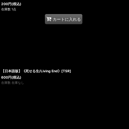
200
円
(税込)
在庫数 1点
カートに入れる
【日本語版】《死せる生/Living End》[TSR]
600
円
(税込)
在庫数 在庫なし