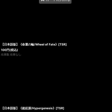
【日本語版】《命運の輪/Wheel of Fate》[TSR]
100
円
(税込)
在庫数 在庫なし
【日本語版】《超起源/Hypergenesis》[TSR]