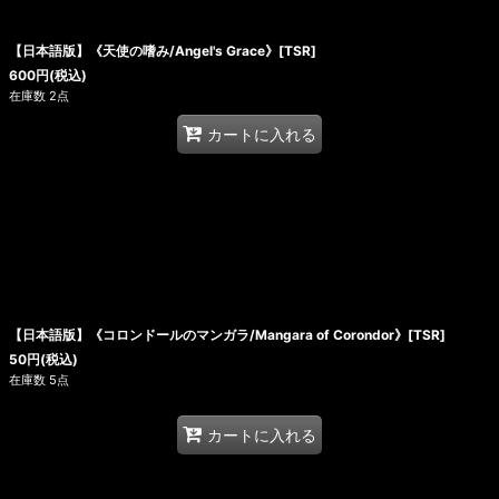
絞り込む
【日本語版】《天使の嗜み/Angel's Grace》[TSR]
600
円
(税込)
在庫数 2点
カートに入れる
【日本語版】《コロンドールのマンガラ/Mangara of Corondor》[TSR]
50
円
(税込)
在庫数 5点
カートに入れる