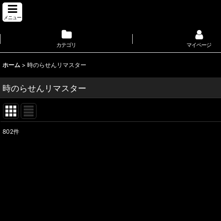
メニュー
カテゴリ
マイページ
ホーム
>
時のらせんリマスター
時のらせんリマスター
802
件
サブカテゴリ
:
表示数
:
並び順
: