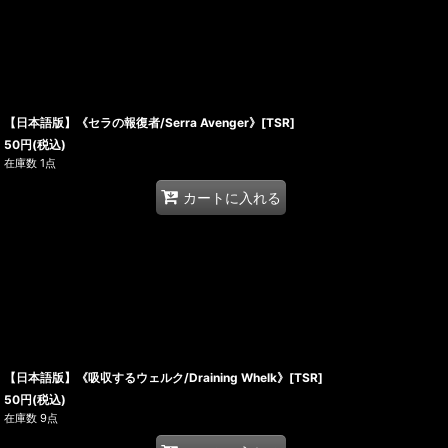
【日本語版】《セラの報復者/Serra Avenger》[TSR]
50
円
(税込)
在庫数 1点
カートに入れる
【日本語版】《吸収するウェルク/Draining Whelk》[TSR]
50
円
(税込)
在庫数 9点