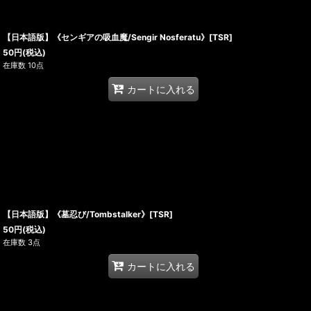
【日本語版】《センギアの吸血魔/Sengir Nosferatu》[TSR]
50
円
(税込)
在庫数 10点
カートに入れる
【日本語版】《墓忍び/Tombstalker》[TSR]
50
円
(税込)
在庫数 3点
カートに入れる