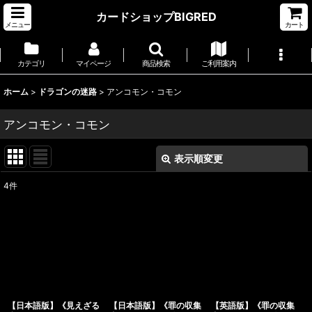
カードショップBIGRED
メニュー
カート
カテゴリ
マイページ
商品検索
ご利用案内
ホーム
>
ドラゴンの迷路
>
アンコモン・コモン
アンコモン・コモン
表示順変更
閉じる
4
件
表示数
:
並び順
:
絞り込む
【日本語版】《見えざる
【日本語版】《罪の収集
【英語版】《罪の収集