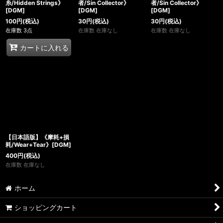
糸/Hidden Strings》
者/Sin Collector》
者/Sin Collector》
[DGM]
[DGM]
[DGM]
100
円
(税込)
30
円
(税込)
30
円
(税込)
在庫数 3点
在庫数 在庫なし
在庫数 在庫なし
カートに入れる
【日本語版】《摩耗+損
耗/Wear+Tear》[DGM]
400
円
(税込)
在庫数 在庫なし
ホーム
ショッピングカート