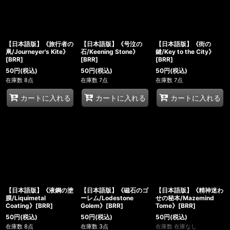
【日本語版】《旅行者の
【日本語版】《号泣の
【日本語版】《街の
凧/Journeyer's Kite》
石/Keening Stone》
鍵/Key to the City》
[BRR]
[BRR]
[BRR]
50
円
(税込)
50
円
(税込)
50
円
(税込)
在庫数 8点
在庫数 7点
在庫数 7点
カートに入れる
カートに入れる
カートに入れる
【日本語版】《液鋼の塗
【日本語版】《磁石のゴ
【日本語版】《精神迷わ
膜/Liquimetal
ーレム/Lodestone
せの秘本/Mazemind
Coating》[BRR]
Golem》[BRR]
Tome》[BRR]
50
円
(税込)
50
円
(税込)
50
円
(税込)
在庫数 8点
在庫数 3点
在庫数 在庫なし