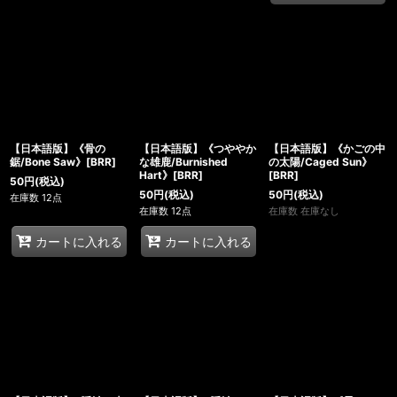
【日本語版】《骨の
【日本語版】《つややか
【日本語版】《かごの中
鋸/Bone Saw》[BRR]
な雄鹿/Burnished
の太陽/Caged Sun》
Hart》[BRR]
[BRR]
50
円
(税込)
50
円
(税込)
50
円
(税込)
在庫数 12点
在庫数 12点
在庫数 在庫なし
カートに入れる
カートに入れる