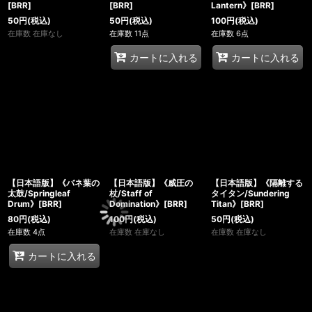
[BRR]
[BRR]
Lantern》[BRR]
50
円
(税込)
50
円
(税込)
100
円
(税込)
在庫数 在庫なし
在庫数 11点
在庫数 6点
カートに入れる
カートに入れる
【日本語版】《バネ葉の
【日本語版】《威圧の
【日本語版】《隔離する
太鼓/Springleaf
杖/Staff of
タイタン/Sundering
Drum》[BRR]
Domination》[BRR]
Titan》[BRR]
80
円
(税込)
100
円
(税込)
50
円
(税込)
在庫数 4点
在庫数 在庫なし
在庫数 在庫なし
カートに入れる