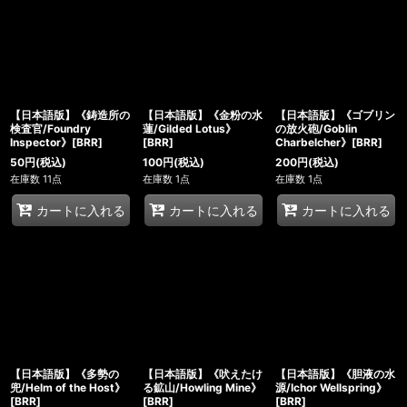
【日本語版】《鋳造所の
【日本語版】《金粉の水
【日本語版】《ゴブリン
検査官/Foundry
蓮/Gilded Lotus》
の放火砲/Goblin
Inspector》[BRR]
[BRR]
Charbelcher》[BRR]
50
円
(税込)
100
円
(税込)
200
円
(税込)
在庫数 11点
在庫数 1点
在庫数 1点
カートに入れる
カートに入れる
カートに入れる
【日本語版】《多勢の
【日本語版】《吠えたけ
【日本語版】《胆液の水
兜/Helm of the Host》
る鉱山/Howling Mine》
源/Ichor Wellspring》
[BRR]
[BRR]
[BRR]