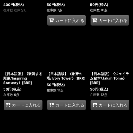
400
円
(税込)
50
円
(税込)
50
円
(税込)
在庫数 在庫なし
在庫数 7点
在庫数 10点
カートに入れる
カートに入れる
【日本語版】《鼓舞する
【日本語版】《象牙の
【日本語版】《ジェイラ
彫像/Inspiring
塔/Ivory Tower》[BRR]
ム秘本/Jalum Tome》
Statuary》[BRR]
[BRR]
50
円
(税込)
50
円
(税込)
50
円
(税込)
在庫数 11点
在庫数 6点
在庫数 12点
カートに入れる
カートに入れる
カートに入れる