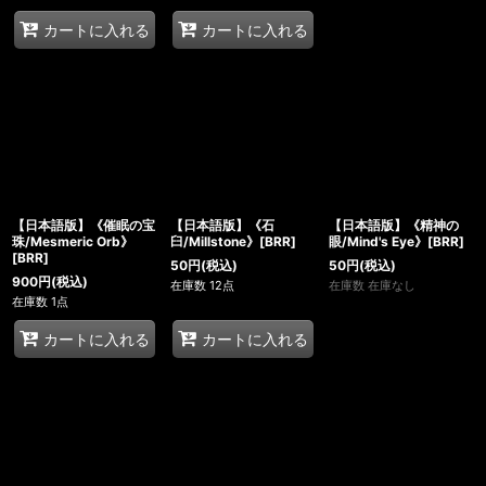
カートに入れる
カートに入れる
【日本語版】《催眠の宝
【日本語版】《石
【日本語版】《精神の
珠/Mesmeric Orb》
臼/Millstone》[BRR]
眼/Mind's Eye》[BRR]
[BRR]
50
円
(税込)
50
円
(税込)
900
円
(税込)
在庫数 12点
在庫数 在庫なし
在庫数 1点
カートに入れる
カートに入れる