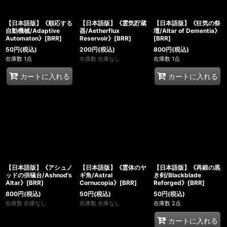
【日本語版】《順応する
【日本語版】《霊気貯蔵
【日本語版】《狂気の祭
自動機械/Adaptive
器/Aetherflux
壇/Altar of Dementia》
Automaton》[BRR]
Reservoir》[BRR]
[BRR]
50
円
(税込)
200
円
(税込)
800
円
(税込)
在庫数 1点
在庫数 在庫なし
在庫数 1点
カートに入れる
カートに入れる
【日本語版】《アシュノ
【日本語版】《霊体のヤ
【日本語版】《再鍛の黒
ッドの供犠台/Ashnod's
ギ角/Astral
き剣/Blackblade
Altar》[BRR]
Cornucopia》[BRR]
Reforged》[BRR]
800
円
(税込)
50
円
(税込)
50
円
(税込)
在庫数 在庫なし
在庫数 在庫なし
在庫数 2点
カートに入れる