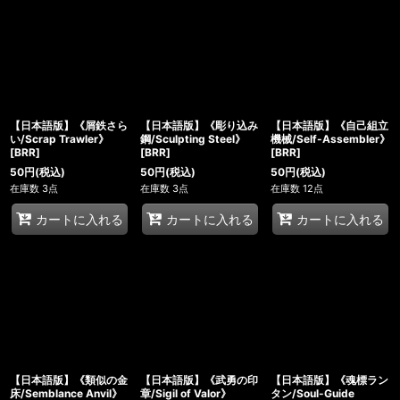
【日本語版】《屑鉄さら
【日本語版】《彫り込み
【日本語版】《自己組立
い/Scrap Trawler》
鋼/Sculpting Steel》
機械/Self-Assembler》
[BRR]
[BRR]
[BRR]
50
円
(税込)
50
円
(税込)
50
円
(税込)
在庫数 3点
在庫数 3点
在庫数 12点
カートに入れる
カートに入れる
カートに入れる
【日本語版】《類似の金
【日本語版】《武勇の印
【日本語版】《魂標ラン
床/Semblance Anvil》
章/Sigil of Valor》
タン/Soul-Guide