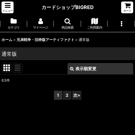
カードショップBIGRED
メニュー
カート
カテゴリ
マイページ
商品検索
ご利用案内
ホーム
>
兄弟戦争・旧枠版アーティファクト
>
通常版
通常版
表示順変更
閉じる
63
件
表示数
:
1
2
次
»
並び順
:
絞り込む