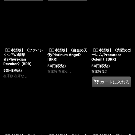
【日本語版】《ファイレ
【日本語版】《白金の天
【日本語版】《先駆のゴ
クシアの破棄
使/Platinum Angel》
ーレム/Precursor
者/Phyrexian
[BRR]
Golem》[BRR]
Revoker》[BRR]
50
円
(税込)
50
円
(税込)
50
円
(税込)
在庫数 在庫なし
在庫数 5点
在庫数 在庫なし
カートに入れる