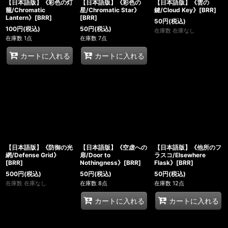
【日本語版】《彩色の灯
【日本語版】《彩色の
【日本語版】《雲の
籠/Chromatic
星/Chromatic Star》
鍵/Cloud Key》[BRR]
Lantern》[BRR]
[BRR]
50
円
(税込)
100
円
(税込)
50
円
(税込)
在庫数 在庫なし
在庫数 1点
在庫数 7点
カートに入れる
カートに入れる
【日本語版】《防御の光
【日本語版】《空虚への
【日本語版】《他所のフ
網/Defense Grid》
扉/Door to
ラスコ/Elsewhere
[BRR]
Nothingness》[BRR]
Flask》[BRR]
500
円
(税込)
50
円
(税込)
50
円
(税込)
在庫数 在庫なし
在庫数 8点
在庫数 12点
カートに入れる
カートに入れる