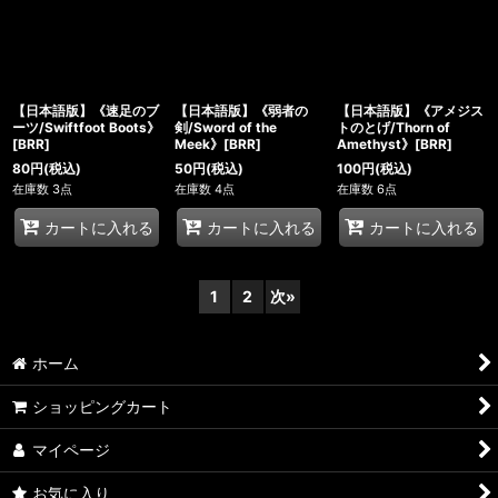
【日本語版】《速足のブ
【日本語版】《弱者の
【日本語版】《アメジス
ーツ/Swiftfoot Boots》
剣/Sword of the
トのとげ/Thorn of
[BRR]
Meek》[BRR]
Amethyst》[BRR]
80
円
(税込)
50
円
(税込)
100
円
(税込)
在庫数 3点
在庫数 4点
在庫数 6点
カートに入れる
カートに入れる
カートに入れる
1
2
次
»
ホーム
ショッピングカート
マイページ
お気に入り