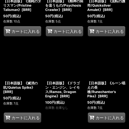
【日本語版】《清純のタ
【日本語版】《精神の病
【日本語版】《流転の護
リスマン/Pristine
を這うもの/Psychosis
符/Quicksilver
Talisman》[BRR]
Crawler》[BRR]
Amulet》[BRR]
50
円
(税込)
50
円
(税込)
50
円
(税込)
在庫数 10点
在庫数 5点
在庫数 7点
カートに入れる
カートに入れる
カートに入れる
【日本語版】《滅消の
【日本語版】《ドラゴ
【日本語版】《ルーン唱
杭/Quietus Spike》
ン・エンジン、レイモ
えの長
[BRR]
ス/Ramos, Dragon
槍/Runechanter's
Engine》[BRR]
Pike》[BRR]
50
円
(税込)
100
円
(税込)
50
円
(税込)
在庫数 7点
在庫数 在庫なし
在庫数 7点
カートに入れる
カートに入れる