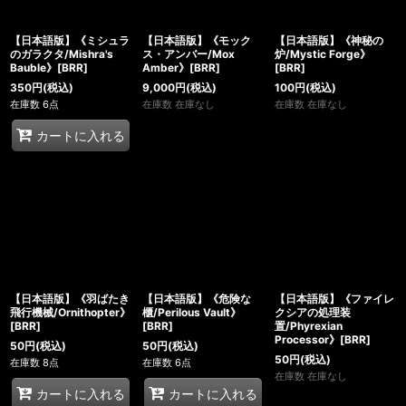
【日本語版】《ミシュラ
【日本語版】《モック
【日本語版】《神秘の
のガラクタ/Mishra's
ス・アンバー/Mox
炉/Mystic Forge》
Bauble》[BRR]
Amber》[BRR]
[BRR]
350
円
(税込)
9,000
円
(税込)
100
円
(税込)
在庫数 6点
在庫数 在庫なし
在庫数 在庫なし
カートに入れる
【日本語版】《羽ばたき
【日本語版】《危険な
【日本語版】《ファイレ
飛行機械/Ornithopter》
櫃/Perilous Vault》
クシアの処理装
[BRR]
[BRR]
置/Phyrexian
Processor》[BRR]
50
円
(税込)
50
円
(税込)
50
円
(税込)
在庫数 8点
在庫数 6点
在庫数 在庫なし
カートに入れる
カートに入れる