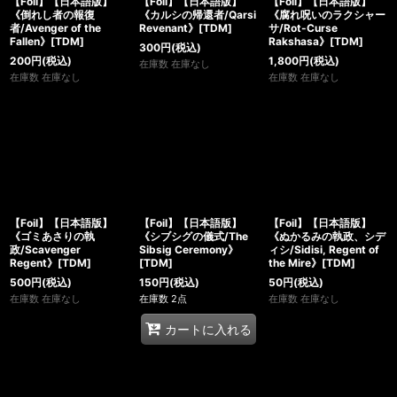
【Foil】【日本語版】
【Foil】【日本語版】
【Foil】【日本語版】
《倒れし者の報復
《カルシの帰還者/Qarsi
《腐れ呪いのラクシャー
者/Avenger of the
Revenant》[TDM]
サ/Rot-Curse
Fallen》[TDM]
Rakshasa》[TDM]
300
円
(税込)
200
円
(税込)
1,800
円
(税込)
在庫数 在庫なし
在庫数 在庫なし
在庫数 在庫なし
【Foil】【日本語版】
【Foil】【日本語版】
【Foil】【日本語版】
《ゴミあさりの執
《シブシグの儀式/The
《ぬかるみの執政、シデ
政/Scavenger
Sibsig Ceremony》
ィシ/Sidisi, Regent of
Regent》[TDM]
[TDM]
the Mire》[TDM]
500
円
(税込)
150
円
(税込)
50
円
(税込)
在庫数 在庫なし
在庫数 2点
在庫数 在庫なし
カートに入れる