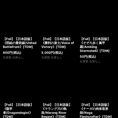
【Foil】【日本語版】
【Foil】【日本語版】
【Foil】【日本語版】
《団結の最前線/United
《勝利の楽士/Voice of
《そぞろ歩く嵐甲
Battlefront》[TDM]
Victory》[TDM]
羅/Ambling
Stormshell》[TDM]
600
円
(税込)
5,000
円
(税込)
50
円
(税込)
在庫数 在庫なし
在庫数 在庫なし
在庫数 在庫なし
【Foil】【日本語版】
【Foil】【日本語版】
【Foil】【日本語版】
《龍学
《マラング川の執
《ナーガの肉体造形
者/Dragonologist》
政/Marang River
師/Naga
[TDM]
Regent》[TDM]
Fleshcrafter》[TDM]