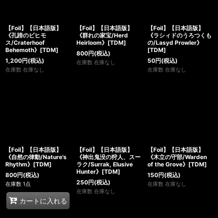
【Foil】【日本語版】
【Foil】【日本語版】
【Foil】【日本語版】
《孔蹄のビヒモ
《群れの家宝/Herd
《ラシィドのうろつくも
ス/Craterhoof
Heirloom》[TDM]
の/Lasyd Prowler》
Behemoth》[TDM]
[TDM]
800
円
(税込)
1,200
円
(税込)
50
円
(税込)
在庫数 在庫なし
在庫数 在庫なし
在庫数 在庫なし
【Foil】【日本語版】
【Foil】【日本語版】
【Foil】【日本語版】
《自然の律動/Nature's
《神出鬼没の狩人、スー
《木立の守部/Warden
Rhythm》[TDM]
ラク/Surrak, Elusive
of the Grove》[TDM]
Hunter》[TDM]
800
円
(税込)
150
円
(税込)
250
円
(税込)
在庫数 1点
在庫数 在庫なし
在庫数 在庫なし
カートに入れる