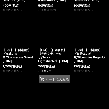
Hellkite》[TDM]
Ascendant》[TDM]
Headliner》[TDM]
400
円
(税込)
50
円
(税込)
100
円
(税込)
在庫数 在庫なし
在庫数 在庫なし
在庫数 在庫なし
【Foil】【日本語版】
【Foil】【日本語版】
【Foil】【日本語版】
《嵐鱗の末
《光砕く者、テル
《咲蔦森の執
裔/Stormscale Scion》
サ/Tersa
政/Bloomvine Regent》
[TDM]
Lightshatter》[TDM]
[TDM]
1,200
円
(税込)
200
円
(税込)
150
円
(税込)
在庫数 在庫なし
在庫数 2点
在庫数 在庫なし
カートに入れる