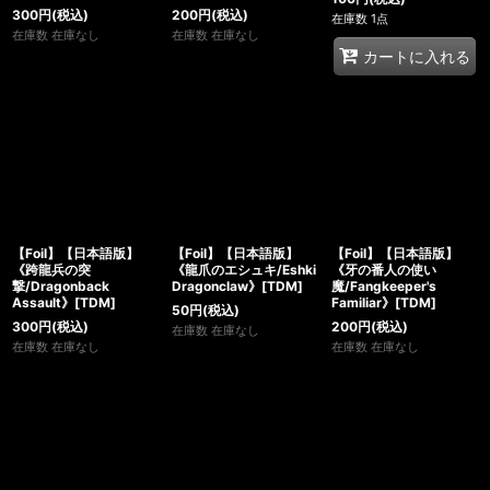
300
円
(税込)
200
円
(税込)
在庫数 1点
在庫数 在庫なし
在庫数 在庫なし
カートに入れる
【Foil】【日本語版】
【Foil】【日本語版】
【Foil】【日本語版】
《跨龍兵の突
《龍爪のエシュキ/Eshki
《牙の番人の使い
撃/Dragonback
Dragonclaw》[TDM]
魔/Fangkeeper's
Assault》[TDM]
Familiar》[TDM]
50
円
(税込)
300
円
(税込)
200
円
(税込)
在庫数 在庫なし
在庫数 在庫なし
在庫数 在庫なし