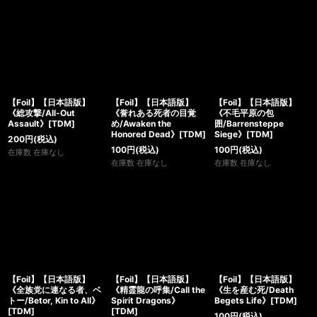
【Foil】【日本語版】
【Foil】【日本語版】
【Foil】【日本語版】
《総攻撃/All-Out
《誉れある死者の目覚
《不毛平原の包
Assault》[TDM]
め/Awaken the
囲/Barrensteppe
Honored Dead》[TDM]
Siege》[TDM]
200
円
(税込)
100
円
(税込)
100
円
(税込)
在庫数 在庫なし
在庫数 在庫なし
在庫数 在庫なし
【Foil】【日本語版】
【Foil】【日本語版】
【Foil】【日本語版】
《全族党に連なる者、ベ
《精霊龍の呼集/Call the
《生を産む死/Death
トー/Betor, Kin to All》
Spirit Dragons》
Begets Life》[TDM]
[TDM]
[TDM]
100
円
(税込)