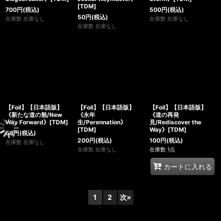
[TDM]
700
円
(税込)
500
円
(税込)
50
円
(税込)
在庫数 在庫なし
在庫数 在庫なし
在庫数 在庫なし
【Foil】【日本語版】
【Foil】【日本語版】
【Foil】【日本語版】
《新たな道の魁/New
《永年
《道の再発
Way Forward》[TDM]
生/Perennation》
見/Rediscover the
[TDM]
Way》[TDM]
50
円
(税込)
200
円
(税込)
100
円
(税込)
在庫数 在庫なし
在庫数 在庫なし
在庫数 1点
カートに入れる
1
2
次
»