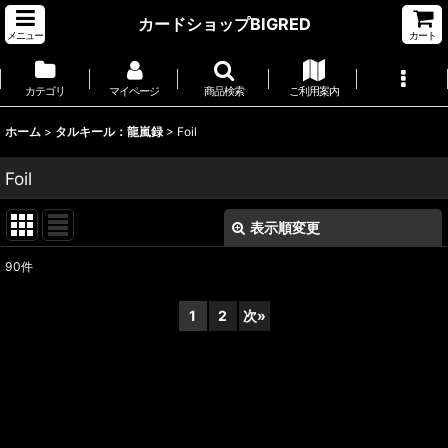
カードショップBIGRED
メニュー
カート
カテゴリ
マイページ
商品検索
ご利用案内
ホーム
>
タルキール：龍嵐録
>
Foil
Foil
表示順変更
閉じる
90
件
表示数
:
1
2
次
»
並び順
:
絞り込む