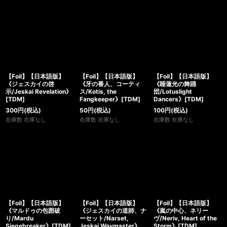
【Foil】【日本語版】
【Foil】【日本語版】
【Foil】【日本語版】
《ジェスカイの啓
《牙の番人、コーティ
《睡蓮光の舞踊
示/Jeskai Revelation》
ス/Kotis, the
団/Lotuslight
[TDM]
Fangkeeper》[TDM]
Dancers》[TDM]
300
円
(税込)
50
円
(税込)
100
円
(税込)
在庫数 在庫なし
在庫数 在庫なし
在庫数 在庫なし
【Foil】【日本語版】
【Foil】【日本語版】
【Foil】【日本語版】
《マルドゥの包囲破
《ジェスカイの道師、ナ
《嵐の中心、ネリー
り/Mardu
ーセット/Narset,
ヴ/Neriv, Heart of the
Siegebreaker》[TDM]
Jeskai Waymaster》
Storm》[TDM]