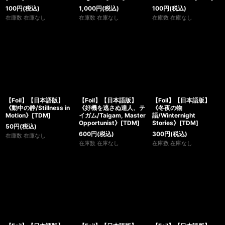
100
円
(税込)
1,000
円
(税込)
100
円
(税込)
在庫数 在庫なし
在庫数 在庫なし
在庫数 在庫なし
【Foil】【日本語版】
【Foil】【日本語版】
【Foil】【日本語版】
《動中の静/Stillness in
《好機を逃さぬ達人、テ
《冬夜の物
Motion》[TDM]
イガム/Taigam, Master
語/Winternight
Opportunist》[TDM]
Stories》[TDM]
50
円
(税込)
600
円
(税込)
300
円
(税込)
在庫数 在庫なし
在庫数 在庫なし
在庫数 在庫なし