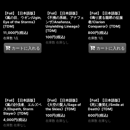
【Foil】【日本語版】
【Foil】【日本語版】
【Foil】【日本語版】
《嵐の目、ウギン/Ugin,
《不撓の系統、アナフェ
《鳴り渡る龍哮の征服
Eye of the Storms》
ンザ/Anafenza,
者/Clarion
[TDM]
Unyielding Lineage》
Conqueror》[TDM]
[TDM]
11,000
円
(税込)
800
円
(税込)
100
円
(税込)
在庫数 1点
在庫数 1点
在庫数 在庫なし
カートに入れる
カートに入れる
【Foil】【日本語版】
【Foil】【日本語版】
【Foil】【日本語版】
《嵐の討伐者、エルズペ
《大空の賢人/Sage of
《死に微笑む/Smile at
ス/Elspeth, Storm
the Skies》[TDM]
Death》[TDM]
Slayer》[TDM]
100
円
(税込)
600
円
(税込)
4,000
円
(税込)
在庫数 在庫なし
在庫数 在庫なし
在庫数 在庫なし