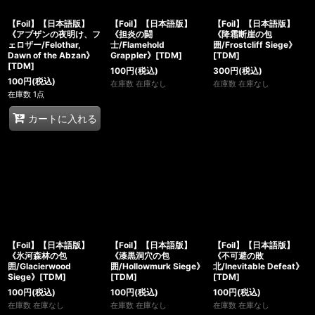
【Foil】【日本語版】
【Foil】【日本語版】
【Foil】【日本語版】
《アブザンの夜明け、フ
《担炎の闘
《降霜断崖の包
ェロザー/Felothar,
士/Flamehold
囲/Frostcliff Siege》
Dawn of the Abzan》
Grappler》[TDM]
[TDM]
[TDM]
100
円
(税込)
300
円
(税込)
100
円
(税込)
在庫数 在庫なし
在庫数 在庫なし
在庫数 1点
カートに入れる
【Foil】【日本語版】
【Foil】【日本語版】
【Foil】【日本語版】
《氷河森林の包
《漆黒洞穴の包
《不可避の敗
囲/Glacierwood
囲/Hollowmurk Siege》
北/Inevitable Defeat》
Siege》[TDM]
[TDM]
[TDM]
100
円
(税込)
100
円
(税込)
100
円
(税込)
在庫数 在庫なし
在庫数 在庫なし
在庫数 在庫なし