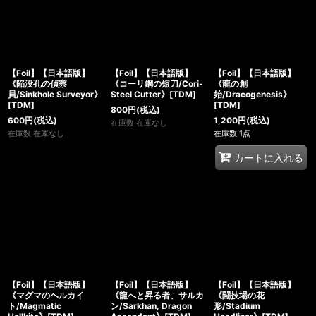
【Foil】【日本語版】
【Foil】【日本語版】
【Foil】【日本語版】
《陥没孔の偵察
《コーリ鋼の短刀/Cori-
《龍の創
員/Sinkhole Surveyor》
Steel Cutter》[TDM]
始/Dracogenesis》
[TDM]
[TDM]
800
円
(税込)
600
円
(税込)
1,200
円
(税込)
在庫数 在庫なし
在庫数 在庫なし
在庫数 1点
カートに入れる
【Foil】【日本語版】
【Foil】【日本語版】
【Foil】【日本語版】
《マグマのヘルカイ
《龍へと昇る者、サルカ
《闘技場の花
ト/Magmatic
ン/Sarkhan, Dragon
形/Stadium