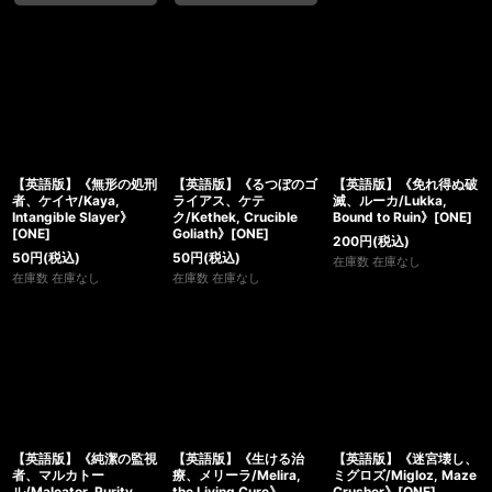
【英語版】《無形の処刑
【英語版】《るつぼのゴ
【英語版】《免れ得ぬ破
者、ケイヤ/Kaya,
ライアス、ケテ
滅、ルーカ/Lukka,
Intangible Slayer》
ク/Kethek, Crucible
Bound to Ruin》[ONE]
[ONE]
Goliath》[ONE]
200
円
(税込)
50
円
(税込)
50
円
(税込)
在庫数 在庫なし
在庫数 在庫なし
在庫数 在庫なし
【英語版】《純潔の監視
【英語版】《生ける治
【英語版】《迷宮壊し、
者、マルカトー
療、メリーラ/Melira,
ミグロズ/Migloz, Maze
ル/Malcator, Purity
the Living Cure》
Crusher》[ONE]