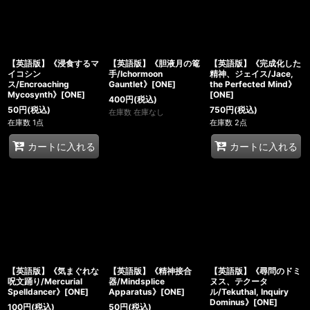
【英語版】《浸食するマ
【英語版】《胆液月の篭
【英語版】《完成化した
イコシン
手/Ichormoon
精神、ジェイス/Jace,
ス/Encroaching
Gauntlet》[ONE]
the Perfected Mind》
Mycosynth》[ONE]
[ONE]
400
円
(税込)
50
円
(税込)
750
円
(税込)
在庫数 在庫なし
在庫数 1点
在庫数 2点
カートに入れる
カートに入れる
【英語版】《気まぐれな
【英語版】《精神接合
【英語版】《尋問のドミ
呪文踊り/Mercurial
器/Mindsplice
ヌス、テクータ
Spelldancer》[ONE]
Apparatus》[ONE]
ル/Tekuthal, Inquiry
Dominus》[ONE]
100
円
(税込)
50
円
(税込)