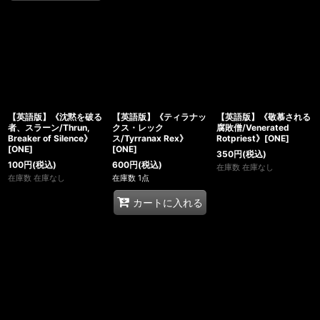
【英語版】《沈黙を破る
【英語版】《ティラナッ
【英語版】《敬慕される
者、スラーン/Thrun,
クス・レック
腐敗僧/Venerated
Breaker of Silence》
ス/Tyrranax Rex》
Rotpriest》[ONE]
[ONE]
[ONE]
350
円
(税込)
100
円
(税込)
600
円
(税込)
在庫数 在庫なし
在庫数 在庫なし
在庫数 1点
カートに入れる