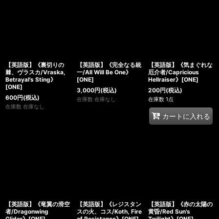
【英語版】《裏切りの
【英語版】《完全なる統
【英語版】《気まぐれな
棘、ヴラスカ/Vraska,
一/All Will Be One》
厄介者/Capricious
Betrayal's Sting》
[ONE]
Hellraiser》[ONE]
[ONE]
3,000
円
(税込)
200
円
(税込)
600
円
(税込)
在庫数 在庫なし
在庫数 1点
在庫数 在庫なし
カートに入れる
【英語版】《竜翼の滑空
【英語版】《レジスタン
【英語版】《赤の太陽の
者/Dragonwing
スの火、コス/Koth, Fire
黄昏/Red Sun's
Glider》[ONE]
of Resistance》[ONE]
Twilight》[ONE]