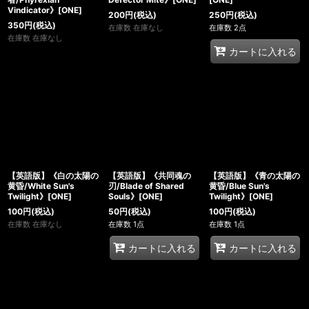
Vindicator》[ONE]
200
円
(税込)
250
円
(税込)
350
円
(税込)
在庫数 在庫なし
在庫数 2点
在庫数 在庫なし
カートに入れる
【英語版】《白の太陽の
【英語版】《共同魂の
【英語版】《青の太陽の
黄昏/White Sun's
刃/Blade of Shared
黄昏/Blue Sun's
Twilight》[ONE]
Souls》[ONE]
Twilight》[ONE]
100
円
(税込)
50
円
(税込)
100
円
(税込)
在庫数 在庫なし
在庫数 1点
在庫数 1点
カートに入れる
カートに入れる