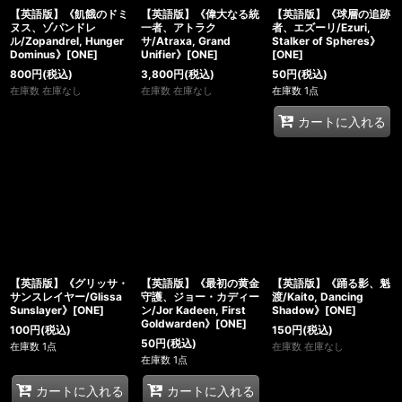
【英語版】《飢餓のドミ
【英語版】《偉大なる統
【英語版】《球層の追跡
ヌス、ゾパンドレ
一者、アトラク
者、エズーリ/Ezuri,
ル/Zopandrel, Hunger
サ/Atraxa, Grand
Stalker of Spheres》
Dominus》[ONE]
Unifier》[ONE]
[ONE]
800
円
(税込)
3,800
円
(税込)
50
円
(税込)
在庫数 在庫なし
在庫数 在庫なし
在庫数 1点
カートに入れる
【英語版】《グリッサ・
【英語版】《最初の黄金
【英語版】《踊る影、魁
サンスレイヤー/Glissa
守護、ジョー・カディー
渡/Kaito, Dancing
Sunslayer》[ONE]
ン/Jor Kadeen, First
Shadow》[ONE]
Goldwarden》[ONE]
100
円
(税込)
150
円
(税込)
50
円
(税込)
在庫数 1点
在庫数 在庫なし
在庫数 1点
カートに入れる
カートに入れる