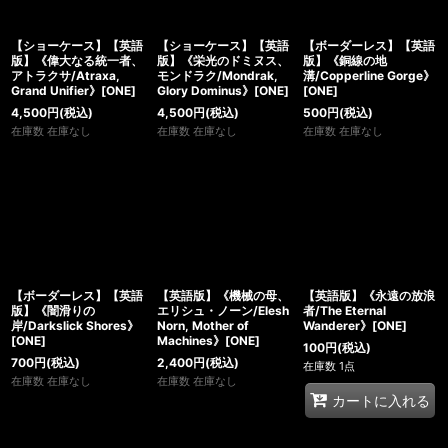
【ショーケース】【英語
【ショーケース】【英語
【ボーダーレス】【英語
版】《偉大なる統一者、
版】《栄光のドミヌス、
版】《銅線の地
アトラクサ/Atraxa,
モンドラク/Mondrak,
溝/Copperline Gorge》
Grand Unifier》[ONE]
Glory Dominus》[ONE]
[ONE]
4,500
円
(税込)
4,500
円
(税込)
500
円
(税込)
在庫数 在庫なし
在庫数 在庫なし
在庫数 在庫なし
【ボーダーレス】【英語
【英語版】《機械の母、
【英語版】《永遠の放浪
版】《闇滑りの
エリシュ・ノーン/Elesh
者/The Eternal
岸/Darkslick Shores》
Norn, Mother of
Wanderer》[ONE]
[ONE]
Machines》[ONE]
100
円
(税込)
700
円
(税込)
2,400
円
(税込)
在庫数 1点
在庫数 在庫なし
在庫数 在庫なし
カートに入れる