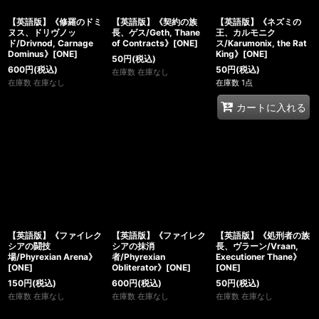
【英語版】《修羅のドミ
【英語版】《契約の族
【英語版】《ネズミの
ヌス、ドリヴノッ
長、ゲス/Geth, Thane
王、カルモニク
ド/Drivnod, Carnage
of Contracts》[ONE]
ス/Karumonix, the Rat
Dominus》[ONE]
King》[ONE]
50
円
(税込)
600
円
(税込)
50
円
(税込)
在庫数 在庫なし
在庫数 在庫なし
在庫数 1点
カートに入れる
【英語版】《ファイレク
【英語版】《ファイレク
【英語版】《処刑者の族
シアの闘技
シアの抹消
長、ヴラーン/Vraan,
場/Phyrexian Arena》
者/Phyrexian
Executioner Thane》
[ONE]
Obliterator》[ONE]
[ONE]
150
円
(税込)
600
円
(税込)
50
円
(税込)
在庫数 在庫なし
在庫数 在庫なし
在庫数 在庫なし