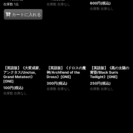
600
円
(税込)
在庫数 1点
在庫数 在庫なし
在庫数 在庫なし
カートに入れる
【英語版】《大変成家、
【英語版】《ドロスの魔
【英語版】《黒の太陽の
アンクタス/Unctus,
神/Archfiend of the
黄昏/Black Sun's
Grand Metatect》
Dross》[ONE]
Twilight》[ONE]
[ONE]
300
円
(税込)
250
円
(税込)
100
円
(税込)
在庫数 在庫なし
在庫数 在庫なし
在庫数 在庫なし