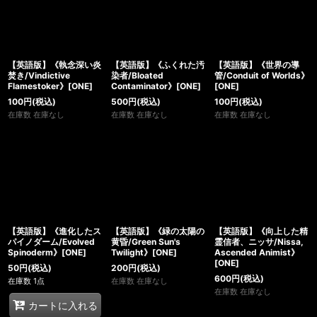
【英語版】《執念深い炎
【英語版】《ふくれた汚
【英語版】《世界の導
焚き/Vindictive
染者/Bloated
管/Conduit of Worlds》
Flamestoker》[ONE]
Contaminator》[ONE]
[ONE]
100
円
(税込)
500
円
(税込)
100
円
(税込)
在庫数 在庫なし
在庫数 在庫なし
在庫数 在庫なし
【英語版】《進化したス
【英語版】《緑の太陽の
【英語版】《向上した精
パイノダーム/Evolved
黄昏/Green Sun's
霊信者、ニッサ/Nissa,
Spinoderm》[ONE]
Twilight》[ONE]
Ascended Animist》
[ONE]
50
円
(税込)
200
円
(税込)
600
円
(税込)
在庫数 1点
在庫数 在庫なし
在庫数 在庫なし
カートに入れる