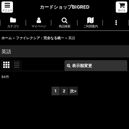
カードショップBIGRED
メニュー
カート
カテゴリ
マイページ
商品検索
ご利用案内
ホーム
>
ファイレクシア：完全なる統一
>
英語
英語
表示順変更
閉じる
84
件
表示数
:
1
2
次
»
並び順
:
絞り込む