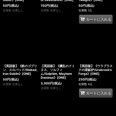
50
円
(税込)
150
円
(税込)
50
円
(税込)
在庫数 在庫なし
在庫数 在庫なし
在庫数 1点
カートに入れる
【英語版】《鉄のゴブリ
【英語版】《擾乱のドミ
【英語版】《ウラブラス
ン、スロバッド/Slobad,
ヌス、ソルフィ
クの溶鉱炉/Urabrask's
Iron Goblin》[ONE]
ム/Solphim, Mayhem
Forge》[ONE]
Dominus》[ONE]
50
円
(税込)
250
円
(税込)
3,000
円
(税込)
在庫数 在庫なし
在庫数 4点
在庫数 在庫なし
カートに入れる