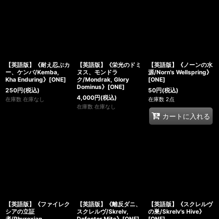
【英語版】《耐え忍ぶカ
【英語版】《栄光のドミ
【英語版】《ノーンの水
ー、ケンバ/Kemba,
ヌス、モンドラ
源/Norn's Wellspring》
Kha Enduring》[ONE]
ク/Mondrak, Glory
[ONE]
Dominus》[ONE]
250
円
(税込)
50
円
(税込)
4,000
円
(税込)
在庫数 在庫なし
在庫数 2点
在庫数 在庫なし
カートに入れる
【英語版】《ファイレク
【英語版】《離反ダニ、
【英語版】《スクレルヴ
シアの立証
スクレルヴ/Skrelv,
の巣/Skrelv's Hive》
者/Phyrexian
Defector Mite》[ONE]
[ONE]