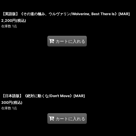
【英語版】《その道の極み、ウルヴァリン/Wolverine, Best There Is》[MAR]
2,200
円
(税込)
在庫数 1点
カートに入れる
【日本語版】《絶対に動くな/Don't Move》[MAR]
300
円
(税込)
在庫数 1点
カートに入れる