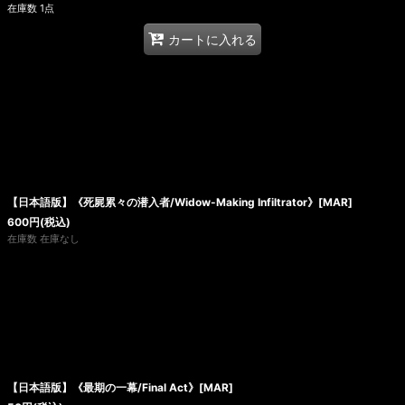
在庫数 1点
カートに入れる
【日本語版】《死屍累々の潜入者/Widow-Making Infiltrator》[MAR]
600
円
(税込)
在庫数 在庫なし
【日本語版】《最期の一幕/Final Act》[MAR]