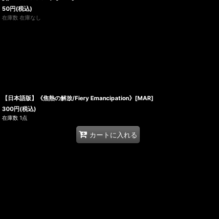
50
円
(税込)
在庫数 在庫なし
【日本語版】《焦熱の解放/Fiery Emancipation》[MAR]
300
円
(税込)
在庫数 1点
カートに入れる