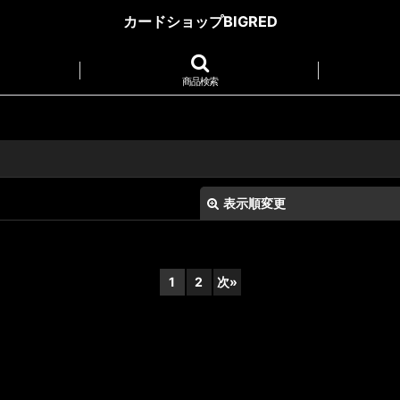
カードショップBIGRED
商品検索
表示順変更
1
2
次
»
絞り込む