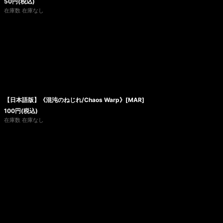
50
円
(税込)
在庫数 在庫なし
【日本語版】《混沌のねじれ/Chaos Warp》[MAR]
100
円
(税込)
在庫数 在庫なし