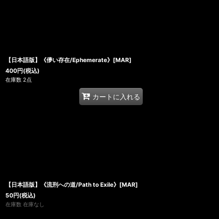
【日本語版】《儚い存在/Ephemerate》[MAR]
400
円
(税込)
在庫数 2点
カートに入れる
【日本語版】《流刑への道/Path to Exile》[MAR]
50
円
(税込)
在庫数 在庫なし