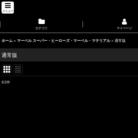
メニュー
カテゴリ
マイページ
ホーム
>
マーベル スーパー・ヒーローズ・マーベル・マテリアル
>
通常版
通常版
63
件
表示数
:
並び順
: