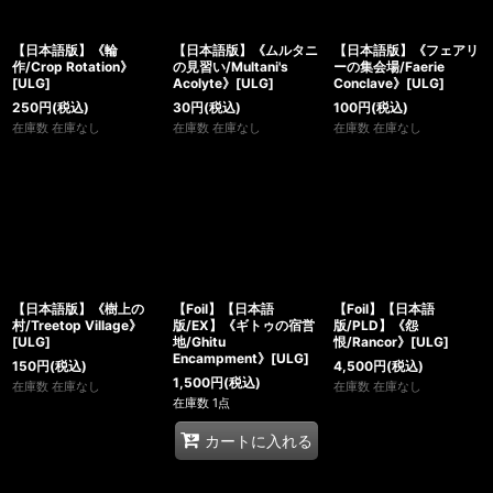
【日本語版】《輪
【日本語版】《ムルタニ
【日本語版】《フェアリ
作/Crop Rotation》
の見習い/Multani's
ーの集会場/Faerie
[ULG]
Acolyte》[ULG]
Conclave》[ULG]
250
円
(税込)
30
円
(税込)
100
円
(税込)
在庫数 在庫なし
在庫数 在庫なし
在庫数 在庫なし
【日本語版】《樹上の
【Foil】【日本語
【Foil】【日本語
村/Treetop Village》
版/EX】《ギトゥの宿営
版/PLD】《怨
[ULG]
地/Ghitu
恨/Rancor》[ULG]
Encampment》[ULG]
150
円
(税込)
4,500
円
(税込)
1,500
円
(税込)
在庫数 在庫なし
在庫数 在庫なし
在庫数 1点
カートに入れる