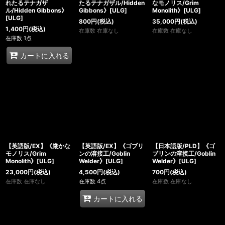
絞り込む
れたるテナガザ
たるテナガザル/Hidden
なモノリス/Grim
ル/Hidden Gibbons》
Gibbons》[ULG]
Monolith》[ULG]
[ULG]
800
円
(税込)
35,000
円
(税込)
1,400
円
(税込)
在庫数 在庫なし
在庫数 在庫なし
在庫数 1点
カートに入れる
【英語版/EX】《厳かな
【英語版/EX】《ゴブリ
【日本語版/PLD】《ゴ
モノリス/Grim
ンの溶接工/Goblin
ブリンの溶接工/Goblin
Monolith》[ULG]
Welder》[ULG]
Welder》[ULG]
23,000
円
(税込)
4,500
円
(税込)
700
円
(税込)
在庫数 在庫なし
在庫数 4点
在庫数 在庫なし
カートに入れる