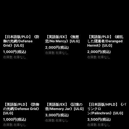
【日本語版/PLD】《防
【英語版/EX】《無慈
【英語版/PLD】《錯乱
御の光網/Defense
悲/No Mercy》[ULG]
した隠遁者/Deranged
Grid》[ULG]
Hermit》[ULG]
2,000
円
(税込)
1,000
円
(税込)
2,000
円
(税込)
在庫数 在庫なし
在庫数 在庫なし
在庫数 在庫なし
【英語版/PLD】《防御
【英語版/EX】《記憶の
【日本語版/HPLD】《パ
の光網/Defense Grid》
壺/Memory Jar》[ULG]
リンクロ
[ULG]
ン/Palinchron》[ULG]
3,000
円
(税込)
1,000
円
(税込)
3,500
円
(税込)
在庫数 在庫なし
在庫数 在庫なし
在庫数 在庫なし