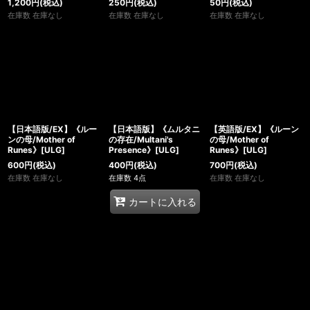
1,200
円
(税込)
250
円
(税込)
50
円
(税込)
在庫数 在庫なし
在庫数 在庫なし
在庫数 在庫なし
【日本語版/EX】《ルー
【日本語版】《ムルタニ
【英語版/EX】《ルーン
ンの母/Mother of
の存在/Multani's
の母/Mother of
Runes》[ULG]
Presence》[ULG]
Runes》[ULG]
600
円
(税込)
400
円
(税込)
700
円
(税込)
在庫数 在庫なし
在庫数 4点
在庫数 在庫なし
カートに入れる