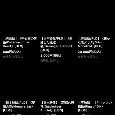
【英語版】《中心部の防
【日本語版/PLD】《錯
【英語版/PLD】《厳か
衛/Defense of the
乱した隠遁
なモノリス/Grim
Heart》[ULG]
者/Deranged Hermit》
Monolith》[ULG]
[ULG]
800
円
(税込)
20,000
円
(税込)
3,000
円
(税込)
在庫数 在庫なし
在庫数 在庫なし
在庫数 在庫なし
【日本語版/PLD】《記
【日本語版】《流転の護
【英語版】《ギックスの
憶の壺/Memory Jar》
符/Quicksilver
指輪/Ring of Gix》
[ULG]
Amulet》[ULG]
[ULG]