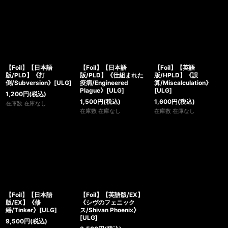
【Foil】【日本語
【Foil】【日本語
【Foil】【英語
版/PLD】《打
版/PLD】《仕組まれた
版/HPLD】《誤
倒/Subversion》[ULG]
疫病/Engineered
算/Miscalculation》
Plague》[ULG]
[ULG]
1,200
円
(税込)
1,500
円
(税込)
1,600
円
(税込)
在庫数 在庫なし
在庫数 在庫なし
在庫数 在庫なし
【Foil】【日本語
【Foil】【英語版/EX】
版/EX】《修
《シヴのフェニック
繕/Tinker》[ULG]
ス/Shivan Phoenix》
[ULG]
9,500
円
(税込)