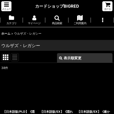
カードショップBIGRED
メニュー
カート
カテゴリ
マイページ
商品検索
ご利用案内
ホーム
>
ウルザズ・レガシー
ウルザズ・レガシー
表示順変更
閉じる
38
件
サブカテゴリ
:
表示数
:
並び順
:
【日本語版/PLD】《隠
【日本語版/EX】《隠れ
【日本語版/EX】《厳か