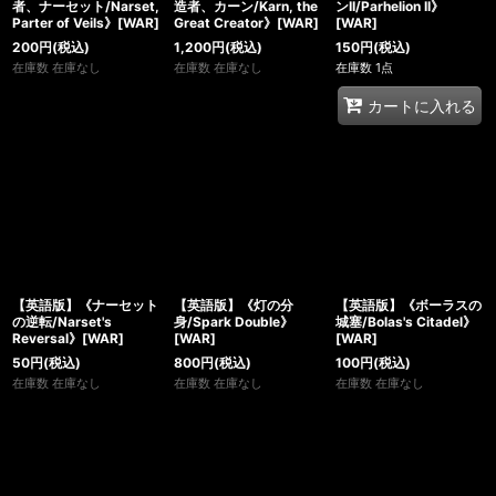
者、ナーセット/Narset,
造者、カーン/Karn, the
ンII/Parhelion II》
Parter of Veils》[WAR]
Great Creator》[WAR]
[WAR]
200
円
(税込)
1,200
円
(税込)
150
円
(税込)
在庫数 在庫なし
在庫数 在庫なし
在庫数 1点
カートに入れる
【英語版】《ナーセット
【英語版】《灯の分
【英語版】《ボーラスの
の逆転/Narset's
身/Spark Double》
城塞/Bolas's Citadel》
Reversal》[WAR]
[WAR]
[WAR]
50
円
(税込)
800
円
(税込)
100
円
(税込)
在庫数 在庫なし
在庫数 在庫なし
在庫数 在庫なし