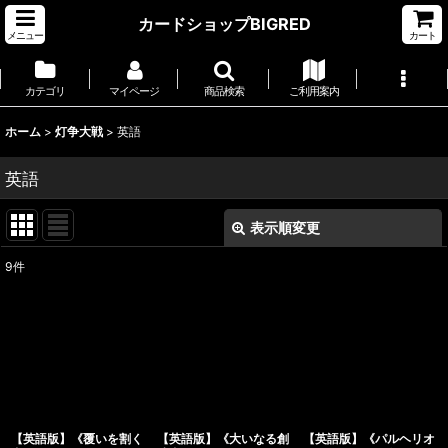
カードショップBIGRED
メニュー
カート
カテゴリ
マイページ
商品検索
ご利用案内
ホーム
>
灯争大戦
>
英語
英語
表示順変更
閉じる
9
件
表示数
:
並び順
:
絞り込む
【英語版】《覆いを割く
【英語版】《大いなる創
【英語版】《パルヘリオ