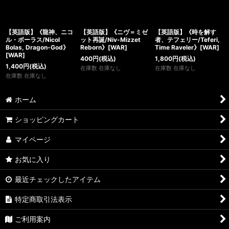
【英語版】《龍神、ニコ
【英語版】《ニヴ＝ミゼ
【英語版】《時を解す
ル・ボーラス/Nicol
ット再誕/Niv-Mizzet
者、テフェリー/Teferi,
Bolas, Dragon-God》
Reborn》[WAR]
Time Raveler》[WAR]
[WAR]
400
円
(税込)
1,800
円
(税込)
1,400
円
(税込)
在庫数 在庫なし
在庫数 在庫なし
在庫数 在庫なし
ホーム
ショッピングカート
マイページ
お気に入り
最近チェックしたアイテム
特定商取引法表示
ご利用案内