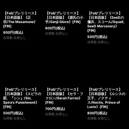
【Foil/プレリリース】
【Foil/プレリリース】
【Foil/プレリリース】
【日本語版】《正
【日本語版】《源氏の小
【日本語版】《SeeDの
宗/The Masamune》
手/Genji Glove》[FIN]
傭兵、スコール/Squall,
[FIN]
SeeD Mercenary》
600
円
(税込)
[FIN]
600
円
(税込)
在庫数 在庫なし
500
円
(税込)
在庫数 在庫なし
在庫数 在庫なし
【Foil/プレリリース】
【Foil/プレリリース】
【Foil/プレリリース】
【日本語版】《スピラの
【日本語版】《セラ・フ
【日本語版】《ルシスの
罰、『シン』/Sin,
ァロン/Serah Farron》
王子、ノクティ
Spira's Punishment》
[FIN]
ス/Noctis, Prince of
[FIN]
Lucis》[FIN]
700
円
(税込)
500
円
(税込)
800
円
(税込)
在庫数 在庫なし
在庫数 在庫なし
在庫数 在庫なし