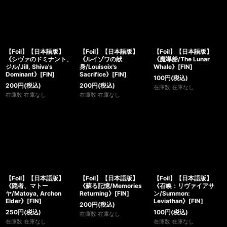
【Foil】【日本語版】
【Foil】【日本語版】
【Foil】【日本語版】
《シヴァのドミナント、
《ルイゾワの献
《魔導船/The Lunar
ジル/Jill, Shiva's
身/Louisoix's
Whale》[FIN]
Dominant》[FIN]
Sacrifice》[FIN]
100
円
(税込)
200
円
(税込)
200
円
(税込)
在庫数 在庫なし
在庫数 在庫なし
在庫数 在庫なし
【Foil】【日本語版】
【Foil】【日本語版】
【Foil】【日本語版】
《隠者、マトー
《蘇る記憶/Memories
《召喚：リヴァイアサ
ヤ/Matoya, Archon
Returning》[FIN]
ン/Summon:
Elder》[FIN]
Leviathan》[FIN]
200
円
(税込)
250
円
(税込)
100
円
(税込)
在庫数 在庫なし
在庫数 在庫なし
在庫数 在庫なし