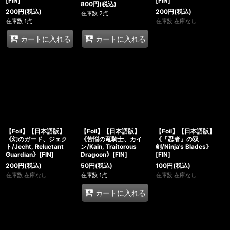
[FIN]
[FIN]
800
円
(税込)
200
円
(税込)
200
円
(税込)
在庫数 2点
在庫数 1点
在庫数 在庫なし
カートに入れる
カートに入れる
【Foil】【日本語版】
【Foil】【日本語版】
【Foil】【日本語版】
《幻のガード、ジェク
《苦悩の竜騎士、カイ
《「忍者」の双
ト/Jecht, Reluctant
ン/Kain, Traitorous
剣/Ninja's Blades》
Guardian》[FIN]
Dragoon》[FIN]
[FIN]
200
円
(税込)
50
円
(税込)
100
円
(税込)
在庫数 在庫なし
在庫数 1点
在庫数 在庫なし
カートに入れる