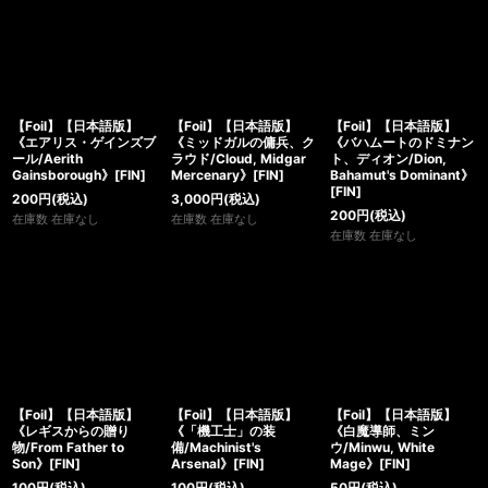
【Foil】【日本語版】
【Foil】【日本語版】
【Foil】【日本語版】
《エアリス・ゲインズブ
《ミッドガルの傭兵、ク
《バハムートのドミナン
ール/Aerith
ラウド/Cloud, Midgar
ト、ディオン/Dion,
Gainsborough》[FIN]
Mercenary》[FIN]
Bahamut's Dominant》
[FIN]
200
円
(税込)
3,000
円
(税込)
200
円
(税込)
在庫数 在庫なし
在庫数 在庫なし
在庫数 在庫なし
【Foil】【日本語版】
【Foil】【日本語版】
【Foil】【日本語版】
《レギスからの贈り
《「機工士」の装
《白魔導師、ミン
物/From Father to
備/Machinist's
ウ/Minwu, White
Son》[FIN]
Arsenal》[FIN]
Mage》[FIN]
100
円
(税込)
100
円
(税込)
50
円
(税込)