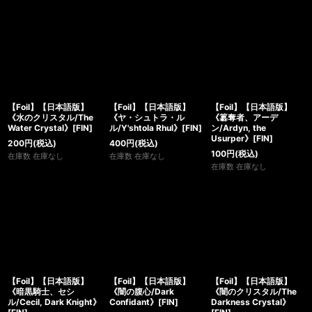
【Foil】【日本語版】
【Foil】【日本語版】
【Foil】【日本語版】
《水のクリスタル/The
《ヤ・シュトラ・ル
《簒奪者、アーデ
Water Crystal》[FIN]
ル/Y'shtola Rhul》[FIN]
ン/Ardyn, the
Usurper》[FIN]
200
円
(税込)
400
円
(税込)
100
円
(税込)
在庫数 在庫なし
在庫数 在庫なし
在庫数 在庫なし
【Foil】【日本語版】
【Foil】【日本語版】
【Foil】【日本語版】
《暗黒騎士、セシ
《闇の腹心/Dark
《闇のクリスタル/The
ル/Cecil, Dark Knight》
Confidant》[FIN]
Darkness Crystal》