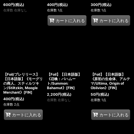
600
円
(税込)
400
円
(税込)
300
円
(税込)
在庫数 在庫なし
在庫数 1点
在庫数 1点
カートに入れる
カートに入れる
【Foil/プレリリース】
【Foil】【日本語版】
【Foil】【日本語版】
【日本語版】《モーグリ
《召喚：バハムー
《原初の生命体、アルテ
の商人、スティルツキ
ト/Summon:
マ/Ultima, Origin of
ン/Stiltzkin, Moogle
Bahamut》[FIN]
Oblivion》[FIN]
Merchant》[FIN]
2,200
円
(税込)
50
円
(税込)
400
円
(税込)
在庫数 在庫なし
在庫数 1点
在庫数 2点
カートに入れる
カートに入れる