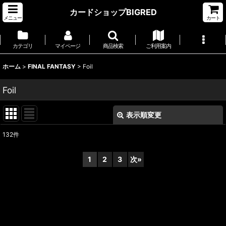
カードショップBIGRED
メニュー
カート
カテゴリ
マイページ
商品検索
ご利用案内
ホーム
>
FINAL FANTASY
>
Foil
Foil
表示順変更
閉じる
132
件
表示数
:
1
2
3
次
»
並び順
:
絞り込む