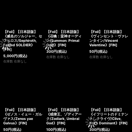
【Foil】【日本語版】
【Foil】【日本語版】
【Foil】【日本語版】
《威名のソルジャー、セ
《召喚：蛮神オーディ
《ヴィンセント・ヴァレ
フィロス/Sephiroth,
ン/Summon: Primal
ンタイン/Vincent
Fabled SOLDIER》
Odin》[FIN]
Valentine》[FIN]
[FIN]
300
円
(税込)
50
円
(税込)
5,000
円
(税込)
在庫数 在庫なし
在庫数 在庫なし
在庫数 在庫なし
【Foil】【日本語版】
【Foil】【日本語版】
【Foil】【日本語版】
《ゼノス・イェー・ガル
《戒律王、ゾディアー
《イフリートのドミナン
ヴァス/Zenos yae
ク/Zodiark, Umbral
ト、クライヴ/Clive,
Galvus》[FIN]
God》[FIN]
Ifrit's Dominant》[FIN]
50
円
(税込)
100
円
(税込)
300
円
(税込)