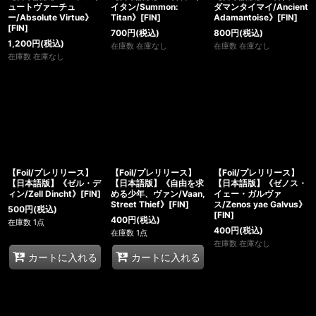
ュートヴァーチュ
イタン/Summon:
ダマンタイマイ/Ancient
ー/Absolute Virtue》
Titan》[FIN]
Adamantoise》[FIN]
[FIN]
700
円
(税込)
800
円
(税込)
1,200
円
(税込)
在庫数 在庫なし
在庫数 在庫なし
在庫数 在庫なし
【Foil/プレリリース】
【Foil/プレリリース】
【Foil/プレリリース】
【日本語版】《ゼル・デ
【日本語版】《自由を求
【日本語版】《ゼノス・
ィン/Zell Dincht》[FIN]
める少年、ヴァン/Vaan,
イェー・ガルヴァ
Street Thief》[FIN]
ス/Zenos yae Galvus》
500
円
(税込)
[FIN]
400
円
(税込)
在庫数 1点
400
円
(税込)
在庫数 1点
在庫数 在庫なし
カートに入れる
カートに入れる