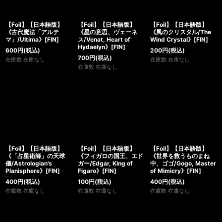
【Foil】【日本語版】
【Foil】【日本語版】
【Foil】【日本語版】
《古代魔法「アルテ
《星の意思、ヴェーネ
《風のクリスタル/The
マ」/Ultima》[FIN]
ス/Venat, Heart of
Wind Crystal》[FIN]
Hydaelyn》[FIN]
600
円
(税込)
200
円
(税込)
700
円
(税込)
在庫数 在庫なし
在庫数 在庫なし
在庫数 在庫なし
【Foil】【日本語版】
【Foil】【日本語版】
【Foil】【日本語版】
《「占星術師」の天球
《フィガロの国王、エド
《世界を救うものまね
儀/Astrologian's
ガー/Edgar, King of
中、ゴゴ/Gogo, Master
Planisphere》[FIN]
Figaro》[FIN]
of Mimicry》[FIN]
400
円
(税込)
100
円
(税込)
400
円
(税込)
在庫数 在庫なし
在庫数 在庫なし
在庫数 在庫なし