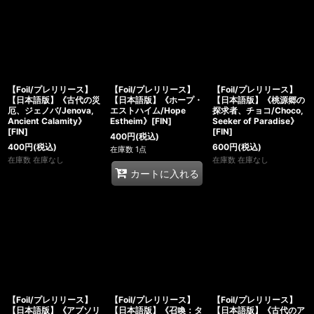
【Foil/プレリリース】
【Foil/プレリリース】
【Foil/プレリリース】
【日本語版】《古代の災
【日本語版】《ホープ・
【日本語版】《桃源郷の
厄、ジェノバ/Jenova,
エストハイム/Hope
探求者、チョコ/Choco,
Ancient Calamity》
Estheim》[FIN]
Seeker of Paradise》
[FIN]
[FIN]
400
円
(税込)
400
円
(税込)
600
円
(税込)
在庫数 1点
在庫数 在庫なし
在庫数 在庫なし
カートに入れる
【Foil/プレリリース】
【Foil/プレリリース】
【Foil/プレリリース】
【日本語版】《アブソリ
【日本語版】《召喚：タ
【日本語版】《古代のア