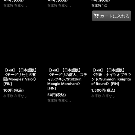
在庫数 在庫なし
在庫数 在庫なし
在庫数 1点
カートに入れる
【Foil】【日本語版】
【Foil】【日本語版】
【Foil】【日本語版】
《モーグリたちの奮
《モーグリの商人、ステ
《召喚：ナイツオブラウ
闘/Moogles' Valor》
ィルツキン/Stiltzkin,
ンド/Summon: Knights
[FIN]
Moogle Merchant》
of Round》[FIN]
[FIN]
100
円
(税込)
1,500
円
(税込)
50
円
(税込)
在庫数 在庫なし
在庫数 在庫なし
在庫数 在庫なし