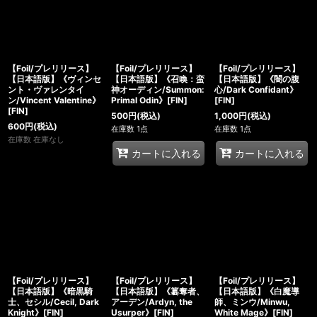
【Foil/プレリリース】
【Foil/プレリリース】
【Foil/プレリリース】
【日本語版】《ヴィンセ
【日本語版】《召喚：蛮
【日本語版】《闇の腹
ント・ヴァレンタイ
神オーディン/Summon:
心/Dark Confidant》
ン/Vincent Valentine》
Primal Odin》[FIN]
[FIN]
[FIN]
500
円
(税込)
1,000
円
(税込)
600
円
(税込)
在庫数 1点
在庫数 1点
在庫数 在庫なし
カートに入れる
カートに入れる
【Foil/プレリリース】
【Foil/プレリリース】
【Foil/プレリリース】
【日本語版】《暗黒騎
【日本語版】《簒奪者、
【日本語版】《白魔導
士、セシル/Cecil, Dark
アーデン/Ardyn, the
師、ミンウ/Minwu,
Knight》[FIN]
Usurper》[FIN]
White Mage》[FIN]