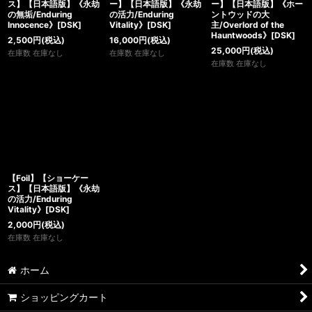
ス】【日本語版】《永劫
ー】【日本語版】《永劫
ー】【日本語版】《ホー
の無垢/Enduring
の活力/Enduring
ントウッドの大
Innocence》[DSK]
Vitality》[DSK]
主/Overlord of the
Hauntwoods》[DSK]
2,500
円
(税込)
16,000
円
(税込)
25,000
円
(税込)
在庫数 在庫なし
在庫数 在庫なし
在庫数 在庫なし
【Foil】【ショーケー
ス】【日本語版】《永劫
の活力/Enduring
Vitality》[DSK]
2,000
円
(税込)
在庫数 在庫なし
ホーム
ショッピングカート