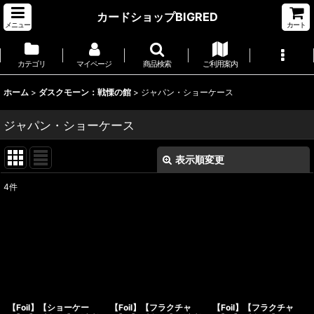
カードショップBIGRED
メニュー
カート
カテゴリ
マイページ
商品検索
ご利用案内
ホーム
>
ダスクモーン：戦慄の館
>
ジャパン・ショーケース
ジャパン・ショーケース
表示順変更
閉じる
4
件
表示数
:
並び順
:
絞り込む
【Foil】【ショーケー
【Foil】【フラクチャ
【Foil】【フラクチャ