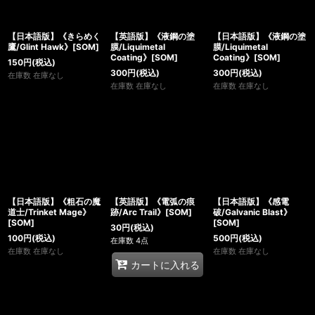
【日本語版】《きらめく
【英語版】《液鋼の塗
【日本語版】《液鋼の塗
鷹/Glint Hawk》[SOM]
膜/Liquimetal
膜/Liquimetal
Coating》[SOM]
Coating》[SOM]
150
円
(税込)
300
円
(税込)
300
円
(税込)
在庫数 在庫なし
在庫数 在庫なし
在庫数 在庫なし
【日本語版】《粗石の魔
【英語版】《電弧の痕
【日本語版】《感電
道士/Trinket Mage》
跡/Arc Trail》[SOM]
破/Galvanic Blast》
[SOM]
[SOM]
30
円
(税込)
100
円
(税込)
500
円
(税込)
在庫数 4点
在庫数 在庫なし
在庫数 在庫なし
カートに入れる