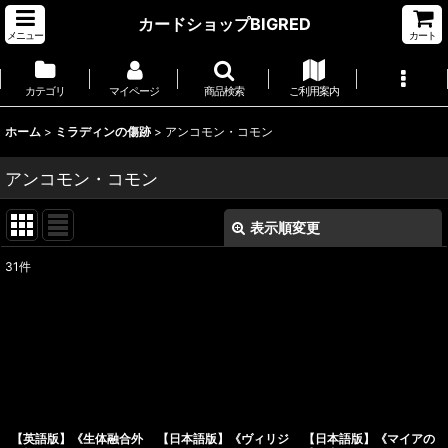
カードショップBIGRED
メニュー
カート
カテゴリ
マイページ
商品検索
ご利用案内
ホーム
>
ミラディンの傷跡
>
アンコモン・コモン
アンコモン・コモン
表示順変更
閉じる
31
件
表示数
:
並び順
:
絞り込む
【英語版】《生体融合外
【日本語版】《ヴィリジ
【日本語版】《マイアの