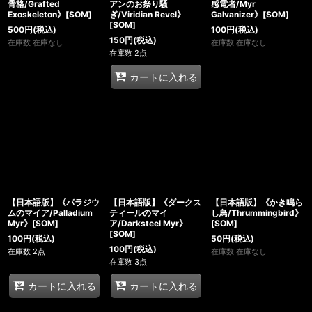
骨格/Grafted
アンのお祭り騒
感電者/Myr
Exoskeleton》[SOM]
ぎ/Viridian Revel》
Galvanizer》[SOM]
[SOM]
500
円
(税込)
100
円
(税込)
150
円
(税込)
在庫数 在庫なし
在庫数 在庫なし
在庫数 2点
カートに入れる
【日本語版】《パラジウ
【日本語版】《ダークス
【日本語版】《かき鳴ら
ムのマイア/Palladium
ティールのマイ
し鳥/Thrummingbird》
Myr》[SOM]
ア/Darksteel Myr》
[SOM]
[SOM]
100
円
(税込)
50
円
(税込)
100
円
(税込)
在庫数 2点
在庫数 在庫なし
在庫数 3点
カートに入れる
カートに入れる