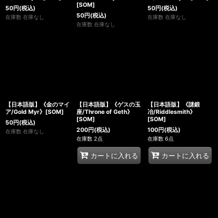
[SOM]
50
円
(税込)
50
円
(税込)
50
円
(税込)
在庫数 在庫なし
在庫数 在庫なし
在庫数 在庫なし
【日本語版】《金のマイ
【日本語版】《ゲスの玉
【日本語版】《謎鍛
ア/Gold Myr》[SOM]
座/Throne of Geth》
冶/Riddlesmith》
[SOM]
[SOM]
50
円
(税込)
200
円
(税込)
100
円
(税込)
在庫数 在庫なし
在庫数 2点
在庫数 6点
カートに入れる
カートに入れる