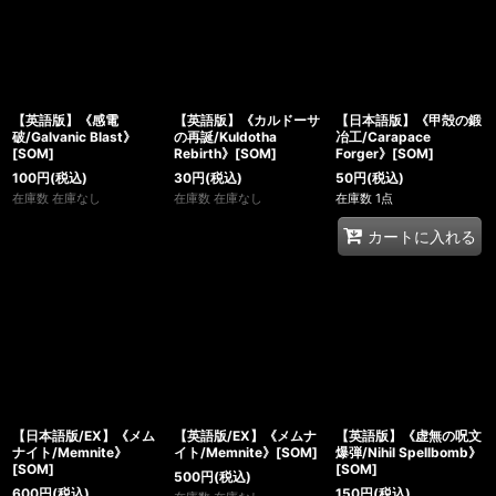
【英語版】《感電
【英語版】《カルドーサ
【日本語版】《甲殻の鍛
破/Galvanic Blast》
の再誕/Kuldotha
冶工/Carapace
[SOM]
Rebirth》[SOM]
Forger》[SOM]
100
円
(税込)
30
円
(税込)
50
円
(税込)
在庫数 在庫なし
在庫数 在庫なし
在庫数 1点
カートに入れる
【日本語版/EX】《メム
【英語版/EX】《メムナ
【英語版】《虚無の呪文
ナイト/Memnite》
イト/Memnite》[SOM]
爆弾/Nihil Spellbomb》
[SOM]
[SOM]
500
円
(税込)
600
円
(税込)
150
円
(税込)