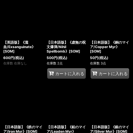
【英語版】《瀉
【日本語版】《虚無の呪
【日本語版】《銅のマイ
血/Exsanguinate》
文爆弾/Nihil
ア/Copper Myr》
[SOM]
Spellbomb》[SOM]
[SOM]
600
円
(税込)
500
円
(税込)
50
円
(税込)
在庫数 在庫なし
在庫数 2点
在庫数 3点
カートに入れる
カートに入れる
【日本語版】《鉄のマイ
【日本語版】《鉛のマイ
【日本語版】《銀のマイ
ア/Iron Myr》[SOM]
ア/Leaden Myr》
ア/Silver Myr》[SOM]