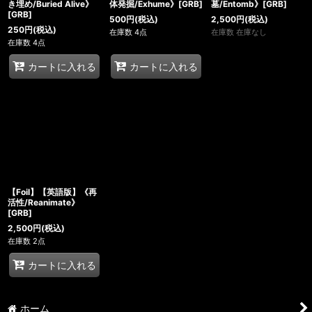
き埋め/Buried Alive》
体発掘/Exhume》[GRB]
墓/Entomb》[GRB]
[GRB]
500
円
(税込)
2,500
円
(税込)
250
円
(税込)
在庫数 4点
在庫数 在庫なし
在庫数 4点
カートに入れる
カートに入れる
【Foil】【英語版】《再
活性/Reanimate》
[GRB]
2,500
円
(税込)
在庫数 2点
カートに入れる
ホーム