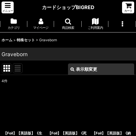
カードショップBIGRED
メニュー
カート
カテゴリ
マイページ
商品検索
ご利用案内
ホーム
>
特殊セット
>
Graveborn
Graveborn
表示順変更
閉じる
4
件
表示数
:
並び順
:
絞り込む
【Foil】【英語版】《生
【Foil】【英語版】《死
【Foil】【英語版】《納