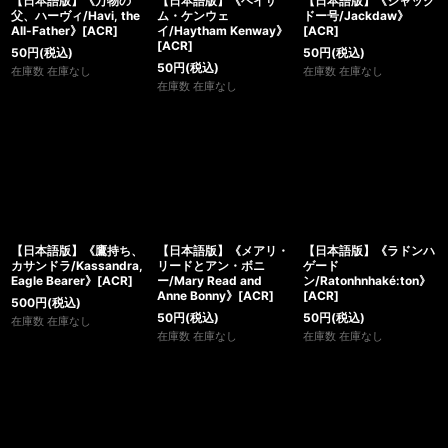
【日本語版】《万物の
【日本語版】《ヘイザ
【日本語版】《ジャック
父、ハーヴィ/Havi, the
ム・ケンウェ
ドー号/Jackdaw》
All-Father》[ACR]
イ/Haytham Kenway》
[ACR]
[ACR]
50
円
(税込)
50
円
(税込)
50
円
(税込)
在庫数 在庫なし
在庫数 在庫なし
在庫数 在庫なし
【日本語版】《鷹持ち、
【日本語版】《メアリ・
【日本語版】《ラドンハ
カサンドラ/Kassandra,
リードとアン・ボニ
ゲード
Eagle Bearer》[ACR]
ー/Mary Read and
ン/Ratonhnhaké:ton》
Anne Bonny》[ACR]
[ACR]
500
円
(税込)
50
円
(税込)
50
円
(税込)
在庫数 在庫なし
在庫数 在庫なし
在庫数 在庫なし