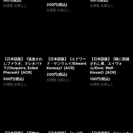
50
円
(税込)
50
円
(税込)
200
円
(税込)
在庫数 在庫なし
在庫数 在庫なし
在庫数 在庫なし
【日本語版】《追放され
【日本語版】《エドワー
【日本語版】《狼に祝福
しファラオ、クレオパト
ド・ケンウェイ/Edward
されし者、エイヴォ
ラ/Cleopatra, Exiled
Kenway》[ACR]
ル/Eivor, Wolf-
Pharaoh》[ACR]
Kissed》[ACR]
200
円
(税込)
500
円
(税込)
100
円
(税込)
在庫数 在庫なし
在庫数 在庫なし
在庫数 在庫なし