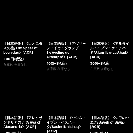
【日本語版】《レオニダ
【日本語版】《アヴリー
【日本語版】《アルタイ
スの槍/The Spear of
ン・ドゥ・グランプ
ル・イブン・ラ・アハ
Leonidas》[ACR]
レ/Aveline de
ド/Altaïr Ibn-La'Ahad》
Grandpré》[ACR]
[ACR]
200
円
(税込)
100
円
(税込)
300
円
(税込)
在庫数 在庫なし
在庫数 在庫なし
在庫数 在庫なし
【日本語版】《アレクサ
【日本語版】《バシム・
【日本語版】《シワのバ
ンドリアのアヤ/Aya of
イブン・イスハー
エク/Bayek of Siwa》
Alexandria》[ACR]
ク/Basim Ibn Ishaq》
[ACR]
[ACR]