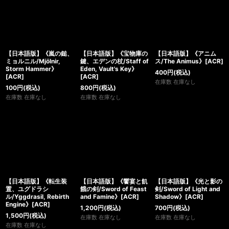
【日本語版】《嵐の鎚、
【日本語版】《宝物庫の
【日本語版】《アニム
ミョルニル/Mjölnir,
鍵、エデンの杖/Staff of
ス/The Animus》[ACR]
Storm Hammer》
Eden, Vault's Key》
400
円
(税込)
[ACR]
[ACR]
在庫数 在庫なし
100
円
(税込)
800
円
(税込)
在庫数 在庫なし
在庫数 在庫なし
【日本語版】《転生装
【日本語版】《饗宴と飢
【日本語版】《光と影の
置、ユグドラシ
餓の剣/Sword of Feast
剣/Sword of Light and
ル/Yggdrasil, Rebirth
and Famine》[ACR]
Shadow》[ACR]
Engine》[ACR]
1,200
円
(税込)
700
円
(税込)
1,500
円
(税込)
在庫数 在庫なし
在庫数 在庫なし
在庫数 在庫なし