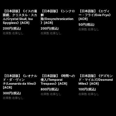
【日本語版】《イスの遠
【日本語版】《シンクロ
【日本語版】《エヴィ
眼鏡、クリスタル・スカ
解
ー・フライ/Evie Frye》
ル/Crystal Skull, Isu
除/Desynchronization
[ACR]
Spyglass》[ACR]
》[ACR]
50
円
(税込)
200
円
(税込)
200
円
(税込)
在庫数 在庫なし
在庫数 在庫なし
在庫数 在庫なし
【日本語版】《レオナル
【日本語版】《時間への
【日本語版】《デズモン
ド・ダ・ヴィン
侵入/Temporal
ド・マイルズ/Desmond
チ/Leonardo da Vinci》
Trespass》[ACR]
Miles》[ACR]
[ACR]
800
円
(税込)
100
円
(税込)
300
円
(税込)
在庫数 在庫なし
在庫数 在庫なし
在庫数 在庫なし