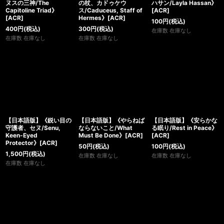
ヌスの三神/The
の杖、カドゥケウ
ハサン/Layla Hassan》
Capitoline Triad》
ス/Caduceus, Staff of
[ACR]
[ACR]
Hermes》[ACR]
100
円
(税込)
400
円
(税込)
300
円
(税込)
在庫数 在庫なし
在庫数 在庫なし
在庫数 在庫なし
【日本語版】《鋭い目の
【日本語版】《やらねば
【日本語版】《安らかな
守護者、セヌ/Senu,
ならないこと/What
る眠り/Rest in Peace》
Keen-Eyed
Must Be Done》[ACR]
[ACR]
Protector》[ACR]
50
円
(税込)
100
円
(税込)
1,500
円
(税込)
在庫数 在庫なし
在庫数 在庫なし
在庫数 在庫なし