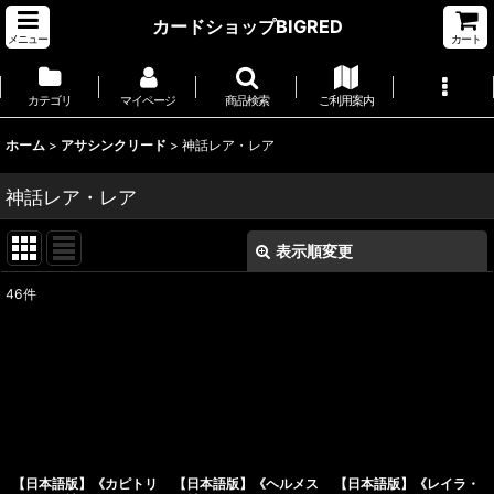
カードショップBIGRED
メニュー
カート
カテゴリ
マイページ
商品検索
ご利用案内
ホーム
>
アサシンクリード
>
神話レア・レア
神話レア・レア
表示順変更
閉じる
46
件
表示数
:
並び順
:
絞り込む
【日本語版】《カピトリ
【日本語版】《ヘルメス
【日本語版】《レイラ・