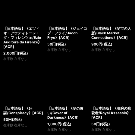
【日本語版】《エツィ
【日本語版】《ジェイコ
【日本語版】《闇市の人
オ・アウディトーレ・
ブ・フライ/Jacob
脈/Black Market
ダ・フィレンツェ/Ezio
Frye》[ACR]
Connections》[ACR]
Auditore da Firenze》
50
円
(税込)
900
円
(税込)
[ACR]
在庫数 在庫なし
在庫数 在庫なし
2,000
円
(税込)
在庫数 在庫なし
【日本語版】《奸
【日本語版】《闇の覆
【日本語版】《凄腕の暗
謀/Conspiracy》[ACR]
い/Cover of
殺者/Royal Assassin》
Darkness》[ACR]
[ACR]
50
円
(税込)
1,000
円
(税込)
50
円
(税込)
在庫数 在庫なし
在庫数 在庫なし
在庫数 在庫なし