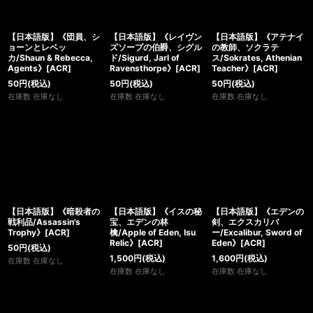
【日本語版】《団員、シ
【日本語版】《レイヴン
【日本語版】《アテナイ
ョーンとレベッ
ズソープの伯爵、シグル
の教師、ソクラテ
カ/Shaun & Rebecca,
ド/Sigurd, Jarl of
ス/Sokrates, Athenian
Agents》[ACR]
Ravensthorpe》[ACR]
Teacher》[ACR]
50
円
(税込)
50
円
(税込)
50
円
(税込)
在庫数 在庫なし
在庫数 在庫なし
在庫数 在庫なし
【日本語版】《暗殺者の
【日本語版】《イスの秘
【日本語版】《エデンの
戦利品/Assassin's
宝、エデンの林
剣、エクスカリバ
Trophy》[ACR]
檎/Apple of Eden, Isu
ー/Excalibur, Sword of
Relic》[ACR]
Eden》[ACR]
50
円
(税込)
1,500
円
(税込)
1,600
円
(税込)
在庫数 在庫なし
在庫数 在庫なし
在庫数 在庫なし