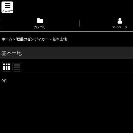
メニュー
カテゴリ
マイページ
ホーム
>
戦乱のゼンディカー
>
基本土地
基本土地
0
件
表示数
:
並び順
: