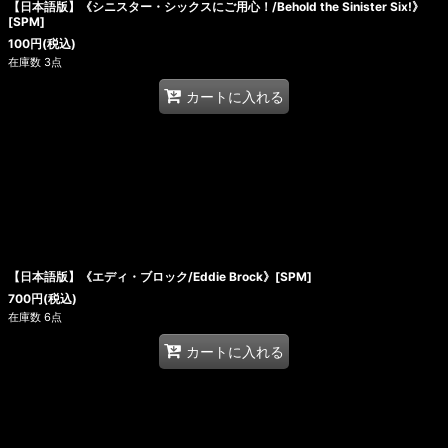
【日本語版】《シニスター・シックスにご用心！/Behold the Sinister Six!》
[SPM]
100
円
(税込)
在庫数 3点
カートに入れる
【日本語版】《エディ・ブロック/Eddie Brock》[SPM]
700
円
(税込)
在庫数 6点
カートに入れる