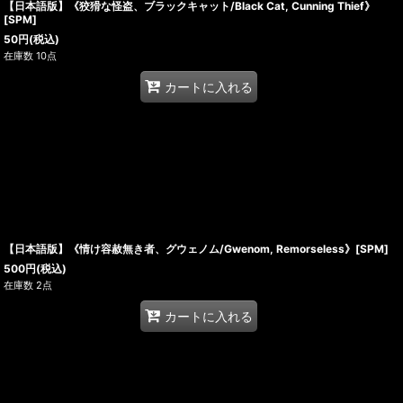
【日本語版】《狡猾な怪盗、ブラックキャット/Black Cat, Cunning Thief》
[SPM]
50
円
(税込)
在庫数 10点
カートに入れる
【日本語版】《情け容赦無き者、グウェノム/Gwenom, Remorseless》[SPM]
500
円
(税込)
在庫数 2点
カートに入れる