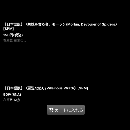
【日本語版】《蜘蛛を貪る者、モーラン/Morlun, Devourer of Spiders》
[SPM]
150
円
(税込)
在庫数 在庫なし
【日本語版】《悪逆な怒り/Villainous Wrath》[SPM]
50
円
(税込)
在庫数 13点
カートに入れる