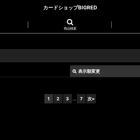
カードショップBIGRED
商品検索
表示順変更
1
2
3
...
7
次
»