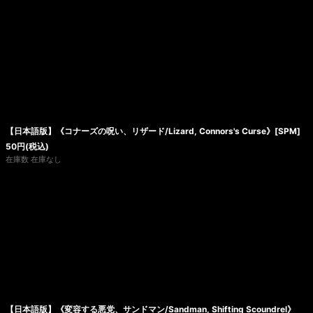
【日本語版】《コナーズの呪い、リザード/Lizard, Connors's Curse》[SPM]
50
円
(税込)
在庫数 在庫なし
【日本語版】《変容する悪党、サンドマン/Sandman, Shifting Scoundrel》