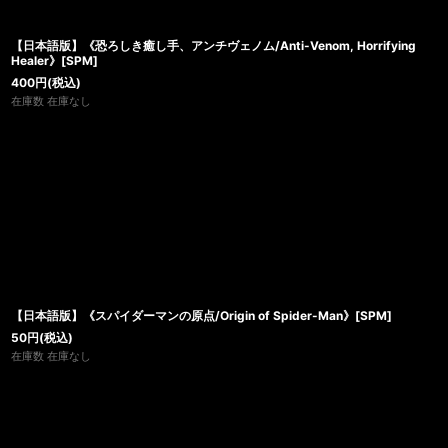
【日本語版】《恐ろしき癒し手、アンチヴェノム/Anti-Venom, Horrifying
Healer》[SPM]
400
円
(税込)
在庫数 在庫なし
【日本語版】《スパイダーマンの原点/Origin of Spider-Man》[SPM]
50
円
(税込)
在庫数 在庫なし