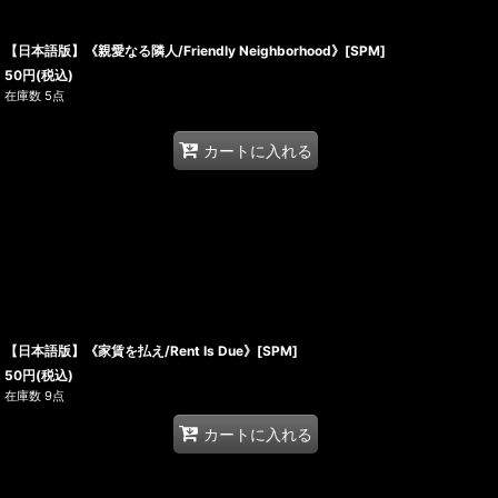
【日本語版】《親愛なる隣人/Friendly Neighborhood》[SPM]
50
円
(税込)
在庫数 5点
カートに入れる
【日本語版】《家賃を払え/Rent Is Due》[SPM]
50
円
(税込)
在庫数 9点
カートに入れる