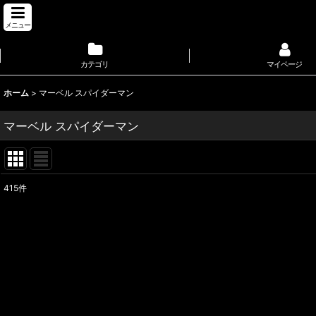
メニュー
カテゴリ
マイページ
ホーム
>
マーベル スパイダーマン
マーベル スパイダーマン
415
件
サブカテゴリ
:
表示数
:
並び順
: