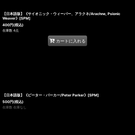
絞り込む
【日本語版】《サイオニック・ウィーバー、アラクネ/Arachne, Psionic
Weaver》[SPM]
400
円
(税込)
在庫数 4点
カートに入れる
【日本語版】《ピーター・パーカー/Peter Parker》[SPM]
500
円
(税込)
在庫数 在庫なし