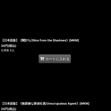
【日本語版】《闇討ち/Slice from the Shadows》[MKM]
30
円
(税込)
在庫数 8点
カートに入れる
【日本語版】《無節操な探偵社員/Unscrupulous Agent》[MKM]
20
円
(税込)