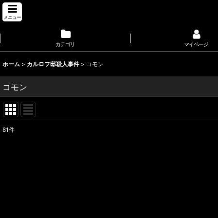
メニュー
カテゴリ
マイページ
ホーム
>
カルロフ邸殺人事件
>
コモン
コモン
81
件
表示数
:
並び順
: