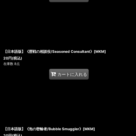
【日本語版】《歴戦の相談役/Seasoned Consultant》[MKM]
20
円
(税込)
在庫数 8点
カートに入れる
【日本語版】《泡の密輸者/Bubble Smuggler》[MKM]
20
円
(税込)