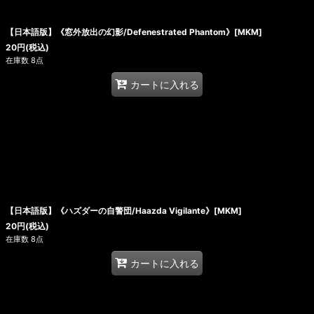
【日本語版】《窓外放出の幻影/Defenestrated Phantom》[MKM]
20
円
(税込)
在庫数 8点
カートに入れる
【日本語版】《ハズダーの自警団/Haazda Vigilante》[MKM]
20
円
(税込)
在庫数 8点
カートに入れる