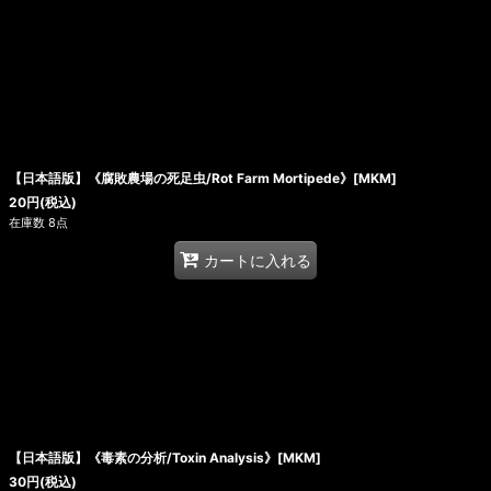
【日本語版】《腐敗農場の死足虫/Rot Farm Mortipede》[MKM]
20
円
(税込)
在庫数 8点
カートに入れる
【日本語版】《毒素の分析/Toxin Analysis》[MKM]
30
円
(税込)