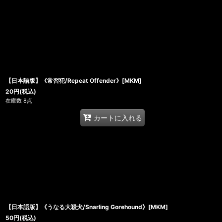
【日本語版】《常習犯/Repeat Offender》[MKM]
20
円
(税込)
在庫数 8点
カートに入れる
【日本語版】《うなる大殺犬/Snarling Gorehound》[MKM]
50
円
(税込)