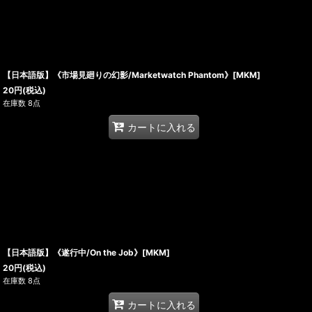
【日本語版】《市場見廻りの幻影/Marketwatch Phantom》[MKM]
20
円
(税込)
在庫数 8点
カートに入れる
【日本語版】《遂行中/On the Job》[MKM]
20
円
(税込)
在庫数 8点
カートに入れる