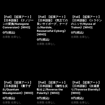
【Foil】【拡張アート】
【Foil】【拡張アート】
【Foil】【拡張アート】
【日本語版】《ナノジー
【日本語版】《気立ての
【日本語版】《トラケン
ンの変換/Nanogene
良いサイボーグ、ナード
のニッサ/Nyssa of
Conversion》[WHO]
ル/Nardole,
Traken》[WHO]
Resourceful Cyborg》
0
円
(税込)
0
円
(税込)
[WHO]
在庫数 在庫なし
在庫数 在庫なし
0
円
(税込)
在庫数 在庫なし
【Foil】【拡張アート】
【Foil】【拡張アート】
【Foil】【拡張アート】
【日本語版】《量子ず
【日本語版】《極性を反
【日本語版】《永遠渡
れ/Quantum
転せよ/Reverse the
り/Traverse Eternity》
Misalignment》[WHO]
Polarity》[WHO]
[WHO]
0
円
(税込)
0
円
(税込)
0
円
(税込)
在庫数 在庫なし
在庫数 在庫なし
在庫数 在庫なし