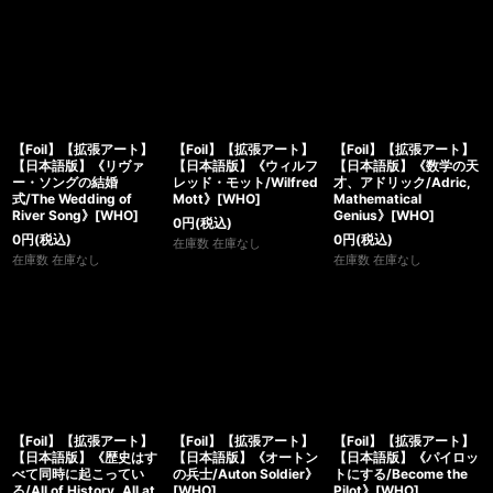
【Foil】【拡張アート】
【Foil】【拡張アート】
【Foil】【拡張アート】
【日本語版】《リヴァ
【日本語版】《ウィルフ
【日本語版】《数学の天
ー・ソングの結婚
レッド・モット/Wilfred
才、アドリック/Adric,
式/The Wedding of
Mott》[WHO]
Mathematical
River Song》[WHO]
Genius》[WHO]
0
円
(税込)
0
円
(税込)
0
円
(税込)
在庫数 在庫なし
在庫数 在庫なし
在庫数 在庫なし
【Foil】【拡張アート】
【Foil】【拡張アート】
【Foil】【拡張アート】
【日本語版】《歴史はす
【日本語版】《オートン
【日本語版】《パイロッ
べて同時に起こってい
の兵士/Auton Soldier》
トにする/Become the
る/All of History, All at
[WHO]
Pilot》[WHO]