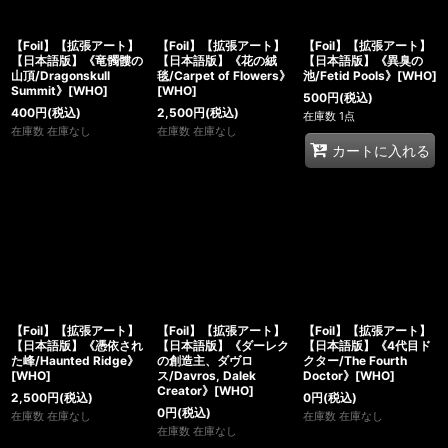
【Foil】【拡張アート】
【Foil】【拡張アート】
【Foil】【拡張アート】
【日本語版】《竜髑髏の
【日本語版】《花の絨
【日本語版】《異臭の
山頂/Dragonskull
毯/Carpet of Flowers》
池/Fetid Pools》[WHO]
Summit》[WHO]
[WHO]
500
円
(税込)
400
円
(税込)
2,500
円
(税込)
在庫数 1点
在庫数 在庫なし
在庫数 在庫なし
カートに入れる
【Foil】【拡張アート】
【Foil】【拡張アート】
【Foil】【拡張アート】
【日本語版】《憑依され
【日本語版】《ダーレク
【日本語版】《4代目ド
た峰/Haunted Ridge》
の創造主、ダヴロ
クター/The Fourth
[WHO]
ス/Davros, Dalek
Doctor》[WHO]
Creator》[WHO]
2,500
円
(税込)
0
円
(税込)
0
円
(税込)
在庫数 在庫なし
在庫数 在庫なし
在庫数 在庫なし