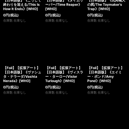
【日本語版】《こうして
【日本語版】《タイムリ
【日本語版】《玩具職人
終わりを迎える/This Is
ーパー/Time Reaper》
の罠/The Toymaker's
How It Ends》[WHO]
[WHO]
Trap》[WHO]
0
円
(税込)
0
円
(税込)
0
円
(税込)
在庫数 在庫なし
在庫数 在庫なし
在庫数 在庫なし
【Foil】【拡張アート】
【Foil】【拡張アート】
【Foil】【拡張アート】
【日本語版】《ヴァシュ
【日本語版】《ヴィスラ
【日本語版】《エイミ
タ・ナラーダ/Vashta
ー・ターロー/Vislor
ー・ポンド/Amy
Nerada》[WHO]
Turlough》[WHO]
Pond》[WHO]
0
円
(税込)
0
円
(税込)
0
円
(税込)
在庫数 在庫なし
在庫数 在庫なし
在庫数 在庫なし