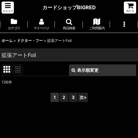
カードショップBIGRED
メニュー
カート
カテゴリ
マイページ
商品検索
ご利用案内
ホーム
>
ドクター・フー
>
拡張アートFoil
拡張アートFoil
表示順変更
閉じる
136
件
表示数
:
1
2
3
次
»
並び順
:
絞り込む