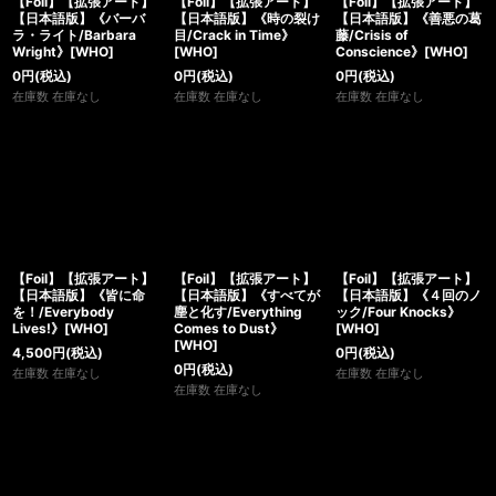
【Foil】【拡張アート】
【Foil】【拡張アート】
【Foil】【拡張アート】
【日本語版】《バーバ
【日本語版】《時の裂け
【日本語版】《善悪の葛
ラ・ライト/Barbara
目/Crack in Time》
藤/Crisis of
Wright》[WHO]
[WHO]
Conscience》[WHO]
0
円
(税込)
0
円
(税込)
0
円
(税込)
在庫数 在庫なし
在庫数 在庫なし
在庫数 在庫なし
【Foil】【拡張アート】
【Foil】【拡張アート】
【Foil】【拡張アート】
【日本語版】《皆に命
【日本語版】《すべてが
【日本語版】《４回のノ
を！/Everybody
塵と化す/Everything
ック/Four Knocks》
Lives!》[WHO]
Comes to Dust》
[WHO]
[WHO]
4,500
円
(税込)
0
円
(税込)
0
円
(税込)
在庫数 在庫なし
在庫数 在庫なし
在庫数 在庫なし