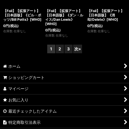
【Foil】【拡張アート】
【Foil】【拡張アート】
【Foil】【拡張アート】
【日本語版】《ビル・ポ
【日本語版】《ダン・ル
【日本語版】《消
ッツ/Bill Potts》[WHO]
イス/Dan Lewis》
却/Delete》[WHO]
[WHO]
0
円
(税込)
0
円
(税込)
0
円
(税込)
在庫数 在庫なし
在庫数 在庫なし
在庫数 在庫なし
1
2
3
次
»
ホーム
ショッピングカート
マイページ
お気に入り
最近チェックしたアイテム
特定商取引法表示