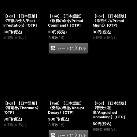
【Foil】【日本語版】
【Foil】【日本語版】
【Foil】【日本語版】
《害獣の侵入/Pest
《原初の命令/Primal
《原初の力/Primal
Infestation》[OTP]
Command》[OTP]
Might》[OTP]
30
円
(税込)
30
円
(税込)
30
円
(税込)
在庫数 在庫なし
在庫数 1点
在庫数 在庫なし
カートに入れる
【Foil】【日本語版】
【Foil】【日本語版】
【Foil】【日本語版】
《棘竜巻/Thornado》
《突然の衰微/Abrupt
《苦渋の破
[OTP]
Decay》[OTP]
棄/Anguished
Unmaking》[OTP]
30
円
(税込)
300
円
(税込)
50
円
(税込)
在庫数 在庫なし
在庫数 1点
在庫数 在庫なし
カートに入れる