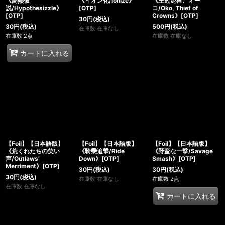
《高熱仮
《イオン化/Ionize》
《王冠泥棒、オー
説/Hypothesizzle》
[OTP]
コ/Oko, Thief of
[OTP]
Crowns》[OTP]
30
円
(税込)
30
円
(税込)
500
円
(税込)
在庫数 在庫なし
在庫数 2点
在庫数 在庫なし
カートに入れる
【Foil】【日本語版】
【Foil】【日本語版】
【Foil】【日本語版】
《荒くれたちの笑い
《騎乗追撃/Ride
《野蛮な一撃/Savage
声/Outlaws'
Down》[OTP]
Smash》[OTP]
Merriment》[OTP]
30
円
(税込)
30
円
(税込)
30
円
(税込)
在庫数 在庫なし
在庫数 2点
在庫数 在庫なし
カートに入れる