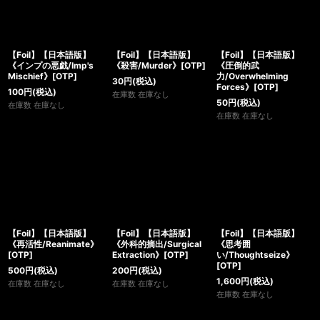
【Foil】【日本語版】
【Foil】【日本語版】
【Foil】【日本語版】
《インプの悪戯/Imp's
《殺害/Murder》[OTP]
《圧倒的武
Mischief》[OTP]
力/Overwhelming
30
円
(税込)
Forces》[OTP]
100
円
(税込)
在庫数 在庫なし
50
円
(税込)
在庫数 在庫なし
在庫数 在庫なし
【Foil】【日本語版】
【Foil】【日本語版】
【Foil】【日本語版】
《再活性/Reanimate》
《外科的摘出/Surgical
《思考囲
[OTP]
Extraction》[OTP]
い/Thoughtseize》
[OTP]
500
円
(税込)
200
円
(税込)
1,600
円
(税込)
在庫数 在庫なし
在庫数 在庫なし
在庫数 在庫なし