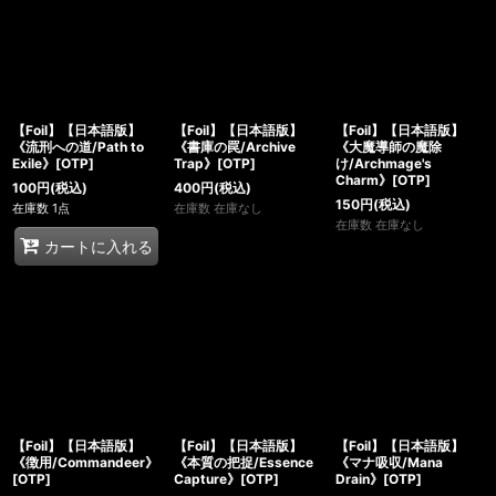
【Foil】【日本語版】
【Foil】【日本語版】
【Foil】【日本語版】
《流刑への道/Path to
《書庫の罠/Archive
《大魔導師の魔除
Exile》[OTP]
Trap》[OTP]
け/Archmage's
Charm》[OTP]
100
円
(税込)
400
円
(税込)
150
円
(税込)
在庫数 1点
在庫数 在庫なし
在庫数 在庫なし
カートに入れる
【Foil】【日本語版】
【Foil】【日本語版】
【Foil】【日本語版】
《徴用/Commandeer》
《本質の把捉/Essence
《マナ吸収/Mana
[OTP]
Capture》[OTP]
Drain》[OTP]