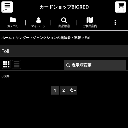
カードショップBIGRED
メニュー
カート
カテゴリ
マイページ
商品検索
ご利用案内
ホーム
>
サンダー・ジャンクションの無法者・速報
>
Foil
Foil
表示順変更
閉じる
66
件
表示数
:
1
2
次
»
並び順
:
絞り込む