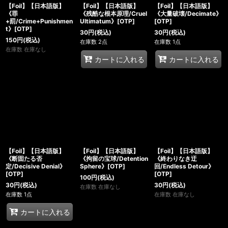
【Foil】【日本語版】
【Foil】【日本語版】
【Foil】【日本語版】
《罪
《残酷な根本原理/Cruel
《大量破壊/Decimate》
+罰/Crime+Punishmen
Ultimatum》[OTP]
[OTP]
t》[OTP]
30
円
(税込)
30
円
(税込)
150
円
(税込)
在庫数 2点
在庫数 1点
在庫数 在庫なし
カートに入れる
カートに入れる
【Foil】【日本語版】
【Foil】【日本語版】
【Foil】【日本語版】
《断固たる否
《拘留の宝球/Detention
《終わりなき迂
定/Decisive Denial》
Sphere》[OTP]
回/Endless Detour》
[OTP]
[OTP]
100
円
(税込)
30
円
(税込)
30
円
(税込)
在庫数 在庫なし
在庫数 1点
在庫数 在庫なし
カートに入れる