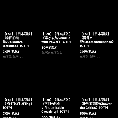
【Foil】【日本語版】
【Foil】【日本語版】
【Foil】【日本語版】
《集団的抵
《弾ける力/Crackle
《雷電支
抗/Collective
with Power》[OTP]
配/Electrodominance》
Defiance》[OTP]
[OTP]
30
円
(税込)
30
円
(税込)
30
円
(税込)
在庫数 在庫なし
在庫数 在庫なし
在庫数 在庫なし
【Foil】【日本語版】
【Foil】【日本語版】
【Foil】【日本語版】
《投げ飛ばし/Fling》
《不屈の独創
《批判家刺殺/Skewer
[OTP]
力/Indomitable
the Critics》[OTP]
Creativity》[OTP]
30
円
(税込)
50
円
(税込)
500
円
(税込)