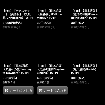
【Foil】【テクスチャ
【Foil】【日本語版】
【Foil】【日本語版】
ー】【英語版】《丸砥
《強者破り/Fell the
《激情の報復/Fierce
石/Grindstone》[OTP]
Mighty》[OTP]
Retribution》[OTP]
6,000
円
(税込)
30
円
(税込)
30
円
(税込)
在庫数 在庫なし
在庫数 在庫なし
在庫数 在庫なし
【Foil】【日本語版】
【Foil】【日本語版】
【Foil】【日本語版】
《未達への旅/Journey
《力線の束縛/Leyline
《最下層民/Pariah》
to Nowhere》[OTP]
Binding》[OTP]
[OTP]
50
円
(税込)
400
円
(税込)
30
円
(税込)
在庫数 2点
在庫数 1点
在庫数 在庫なし
カートに入れる
カートに入れる