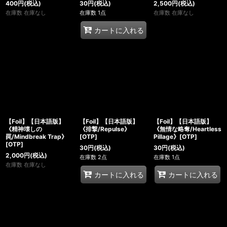
400
円
(税込)
30
円
(税込)
2,500
円
(税込)
在庫数 在庫なし
在庫数 1点
在庫数 在庫なし
カートに入れる
【Foil】【日本語版】
【Foil】【日本語版】
【Foil】【日本語版】
《精神壊しの
《排撃/Repulse》
《無情な略奪/Heartless
罠/Mindbreak Trap》
[OTP]
Pillage》[OTP]
[OTP]
30
円
(税込)
30
円
(税込)
2,000
円
(税込)
在庫数 2点
在庫数 1点
在庫数 在庫なし
カートに入れる
カートに入れる