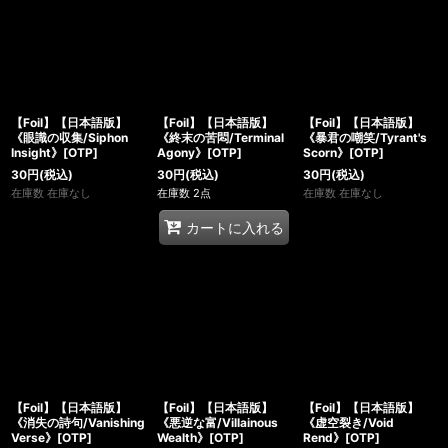
【Foil】【日本語版】
【Foil】【日本語版】
【Foil】【日本語版】
《眼識の収集/Siphon
《終末の苦悶/Terminal
《暴君の嘲笑/Tyrant's
Insight》[OTP]
Agony》[OTP]
Scorn》[OTP]
30
円
(税込)
30
円
(税込)
30
円
(税込)
在庫数 在庫なし
在庫数 2点
在庫数 在庫なし
カートに入れる
【Foil】【日本語版】
【Foil】【日本語版】
【Foil】【日本語版】
《消失の詩句/Vanishing
《悪逆な富/Villainous
《虚空裂き/Void
Verse》[OTP]
Wealth》[OTP]
Rend》[OTP]