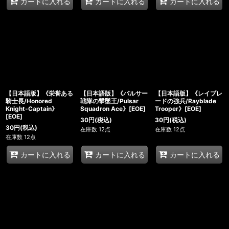
カートに入れる
カートに入れる
カートに入れる
【日本語版】《栄誉ある
【日本語版】《パルサー
【日本語版】《レイブレ
騎士長/Honored
戦隊の撃墜王/Pulsar
ードの強兵/Rayblade
Knight-Captain》
Squadron Ace》[EOE]
Trooper》[EOE]
[EOE]
30
円
(税込)
30
円
(税込)
30
円
(税込)
在庫数 12点
在庫数 12点
在庫数 12点
カートに入れる
カートに入れる
カートに入れる