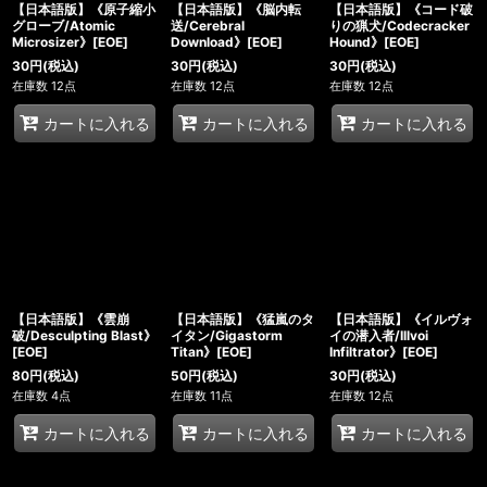
【日本語版】《原子縮小
【日本語版】《脳内転
【日本語版】《コード破
グローブ/Atomic
送/Cerebral
りの猟犬/Codecracker
Microsizer》[EOE]
Download》[EOE]
Hound》[EOE]
30
円
(税込)
30
円
(税込)
30
円
(税込)
在庫数 12点
在庫数 12点
在庫数 12点
カートに入れる
カートに入れる
カートに入れる
【日本語版】《雲崩
【日本語版】《猛嵐のタ
【日本語版】《イルヴォ
破/Desculpting Blast》
イタン/Gigastorm
イの潜入者/Illvoi
[EOE]
Titan》[EOE]
Infiltrator》[EOE]
80
円
(税込)
50
円
(税込)
30
円
(税込)
在庫数 4点
在庫数 11点
在庫数 12点
カートに入れる
カートに入れる
カートに入れる