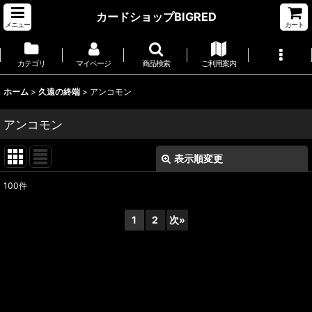
カードショップBIGRED
メニュー
カート
カテゴリ
マイページ
商品検索
ご利用案内
ホーム
>
久遠の終端
>
アンコモン
アンコモン
表示順変更
閉じる
100
件
表示数
:
1
2
次
»
並び順
:
絞り込む