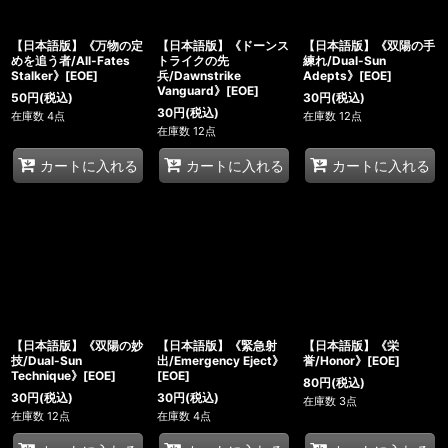
【日本語版】《万物の定
【日本語版】《ドーンス
【日本語版】《双陽の手
めを追う者/All-Fates
トライクの先
練れ/Dual-Sun
Stalker》[EOE]
兵/Dawnstrike
Adepts》[EOE]
Vanguard》[EOE]
50
円
(税込)
30
円
(税込)
30
円
(税込)
在庫数 4点
在庫数 12点
在庫数 12点
カートに入れる
カートに入れる
カートに入れる
【日本語版】《双陽の妙
【日本語版】《緊急射
【日本語版】《栄
技/Dual-Sun
出/Emergency Eject》
誉/Honor》[EOE]
Technique》[EOE]
[EOE]
80
円
(税込)
30
円
(税込)
30
円
(税込)
在庫数 3点
在庫数 12点
在庫数 4点