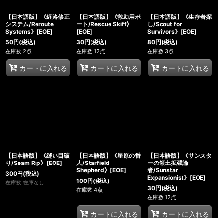
【日本語版】《経路修正
【日本語版】《救助用ボ
【日本語版】《生存者探
システム/Reroute
ート/Rescue Skiff》
し/Scout for
Systems》[EOE]
[EOE]
Survivors》[EOE]
50
円
(税込)
30
円
(税込)
80
円
(税込)
在庫数 2点
在庫数 12点
在庫数 3点
カートに入れる
カートに入れる
カートに入れる
【日本語版】《縫い目破
【日本語版】《星原の番
【日本語版】《サンスタ
り/Seam Rip》[EOE]
人/Starfield
ーの領土拡張論
Shepherd》[EOE]
者/Sunstar
300
円
(税込)
Expansionist》[EOE]
100
円
(税込)
在庫数 在庫なし
30
円
(税込)
在庫数 4点
在庫数 12点
カートに入れる
カートに入れる