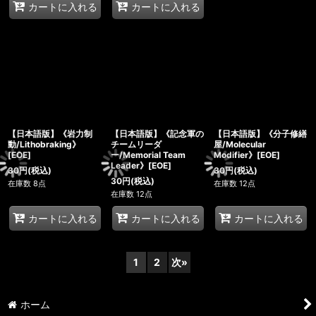
カートに入れる
カートに入れる
【日本語版】《岩力制
【日本語版】《記念軍の
【日本語版】《分子修繕
動/Lithobraking》
チームリーダ
屋/Molecular
[EOE]
ー/Memorial Team
Modifier》[EOE]
Leader》[EOE]
30
円
(税込)
30
円
(税込)
30
円
(税込)
在庫数 8点
在庫数 12点
在庫数 12点
カートに入れる
カートに入れる
カートに入れる
1
2
次
»
ホーム