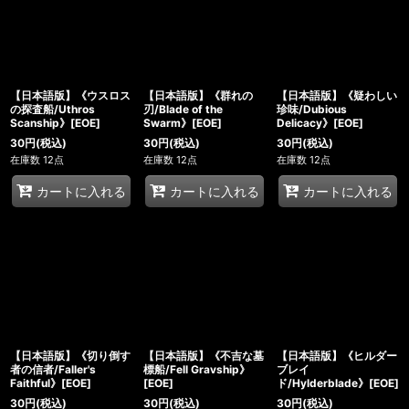
【日本語版】《ウスロス
【日本語版】《群れの
【日本語版】《疑わしい
の探査船/Uthros
刃/Blade of the
珍味/Dubious
Scanship》[EOE]
Swarm》[EOE]
Delicacy》[EOE]
30
円
(税込)
30
円
(税込)
30
円
(税込)
在庫数 12点
在庫数 12点
在庫数 12点
カートに入れる
カートに入れる
カートに入れる
【日本語版】《切り倒す
【日本語版】《不吉な墓
【日本語版】《ヒルダー
者の信者/Faller's
標船/Fell Gravship》
ブレイ
Faithful》[EOE]
[EOE]
ド/Hylderblade》[EOE]
30
円
(税込)
30
円
(税込)
30
円
(税込)