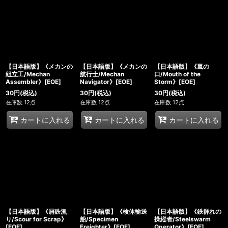
【日本語版】《メカンの
【日本語版】《メカンの
【日本語版】《嵐の
組立工/Mechan
航行士/Mechan
口/Mouth of the
Assembler》[EOE]
Navigator》[EOE]
Storm》[EOE]
30
円
(税込)
30
円
(税込)
30
円
(税込)
在庫数 12点
在庫数 12点
在庫数 12点
カートに入れる
カートに入れる
カートに入れる
【日本語版】《屑鉄漁
【日本語版】《検体輸送
【日本語版】《鉄群れの
り/Scour for Scrap》
船/Specimen
操縦者/Steelswarm
[EOE]
Freighter》[EOE]
Operator》[EOE]