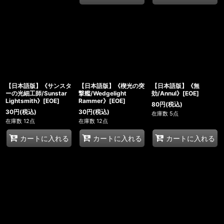
【日本語版】《サンスタ
【日本語版】《楔光の突
【日本語版】《無
ーの光細工師/Sunstar
撃艦/Wedgelight
効/Annul》[EOE]
Lightsmith》[EOE]
Rammer》[EOE]
80
円
(税込)
30
円
(税込)
30
円
(税込)
在庫数 5点
在庫数 12点
在庫数 12点
カートに入れる
カートに入れる
カートに入れる