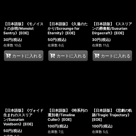
【日本語版】《モノイス
【日本語版】《久遠のた
【日本語版】《ススリア
トの歩哨/Monoist
かり/Scrounge for
ンの葬奏船/Susurian
Sentry》[EOE]
Eternity》[EOE]
Dirgecraft》[EOE]
30
円
(税込)
50
円
(税込)
30
円
(税込)
在庫数 10点
在庫数 6点
在庫数 11点
カートに入れる
カートに入れる
カートに入れる
【日本語版】《ヴォイド
【日本語版】《時系列の
【日本語版】《悲劇の軌
生まれのススリア
選別者/Timeline
跡/Tragic Trajectory》
ン/Susurian
Culler》[EOE]
[EOE]
Voidborn》[EOE]
100
円
(税込)
100
円
(税込)
50
円
(税込)
在庫数 7点
在庫数 5点