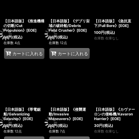
【日本語版】《推進機構
【日本語版】《デブリ宙
【日本語版】《急抗直
の切断/Cut
域の破砕船/Debris
下/Full Bore》[EOE]
Propulsion》[EOE]
Field Crusher》[EOE]
100
円
(税込)
30
円
(税込)
30
円
(税込)
在庫数 在庫なし
在庫数 4点
在庫数 12点
カートに入れる
カートに入れる
【日本語版】《帯電鋸
【日本語版】《侵襲運
【日本語版】《カヴァー
船/Galvanizing
動/Invasive
ロンの侵略機/Kavaron
Sawship》[EOE]
Maneuvers》[EOE]
Harrier》[EOE]
30
円
(税込)
30
円
(税込)
30
円
(税込)
在庫数 12点
在庫数 7点
在庫数 在庫なし