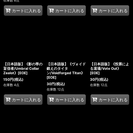
在庫数 8点
カートに入れる
カートに入れる
カートに入れる
【日本語版】《影の帯の
【日本語版】《ヴォイド
【日本語版】《投票によ
盲信者/Umbral Collar
鍛えのタイタ
る退場/Vote Out》
Zealot》[EOE]
ン/Voidforged Titan》
[EOE]
[EOE]
150
円
(税込)
30
円
(税込)
30
円
(税込)
在庫数 4点
在庫数 12点
在庫数 12点
カートに入れる
カートに入れる
カートに入れる