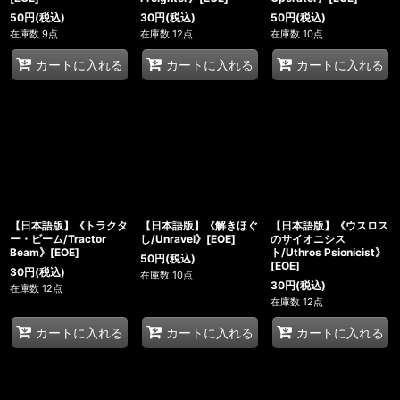
50
円
(税込)
30
円
(税込)
50
円
(税込)
在庫数 9点
在庫数 12点
在庫数 10点
カートに入れる
カートに入れる
カートに入れる
【日本語版】《トラクタ
【日本語版】《解きほぐ
【日本語版】《ウスロス
ー・ビーム/Tractor
し/Unravel》[EOE]
のサイオニシス
Beam》[EOE]
ト/Uthros Psionicist》
50
円
(税込)
[EOE]
30
円
(税込)
在庫数 10点
30
円
(税込)
在庫数 12点
在庫数 12点
カートに入れる
カートに入れる
カートに入れる