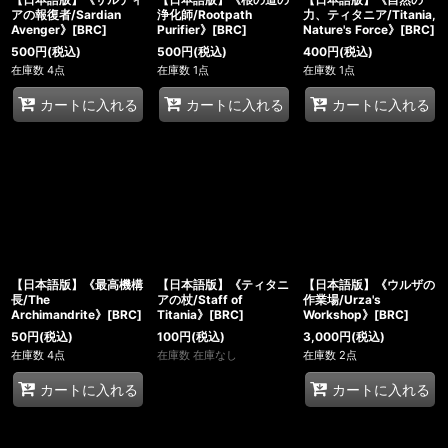
アの報復者/Sardian
浄化師/Rootpath
力、ティタニア/Titania,
Avenger》[BRC]
Purifier》[BRC]
Nature's Force》[BRC]
500
円
(税込)
500
円
(税込)
400
円
(税込)
在庫数 4点
在庫数 1点
在庫数 1点
カートに入れる
カートに入れる
カートに入れる
【日本語版】《最高機構
【日本語版】《ティタニ
【日本語版】《ウルザの
長/The
アの杖/Staff of
作業場/Urza's
Archimandrite》[BRC]
Titania》[BRC]
Workshop》[BRC]
50
円
(税込)
100
円
(税込)
3,000
円
(税込)
在庫数 4点
在庫数 在庫なし
在庫数 2点
カートに入れる
カートに入れる