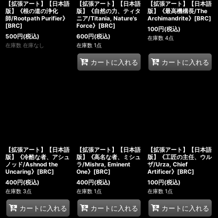
【拡張アート】【日本語
【拡張アート】【日本語
【拡張アート】【日本語
版】《根の道の浄化
版】《自然の力、ティタ
版】《最高機構長/The
師/Rootpath Purifier》
ニア/Titania, Nature's
Archimandrite》[BRC]
[BRC]
Force》[BRC]
100
円
(税込)
500
円
(税込)
600
円
(税込)
在庫数 4点
在庫数 在庫なし
在庫数 1点
カートに入れる
カートに入れる
【拡張アート】【日本語
【拡張アート】【日本語
【拡張アート】【日本語
版】《冷酷な者、アシュ
版】《高名な者、ミシュ
版】《工匠の主任、ウル
ノッド/Ashnod the
ラ/Mishra, Eminent
ザ/Urza, Chief
Uncaring》[BRC]
One》[BRC]
Artificer》[BRC]
400
円
(税込)
400
円
(税込)
100
円
(税込)
在庫数 3点
在庫数 1点
在庫数 1点
カートに入れる
カートに入れる
カートに入れる