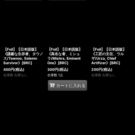
【Foil】【日本語版】
【Foil】【日本語版】
【Foil】【日本語版】
《謹厳な生存者、タウノ
《高名な者、ミシュ
《工匠の主任、ウル
ス/Tawnos, Solemn
ラ/Mishra, Eminent
ザ/Urza, Chief
Survivor》[BRC]
One》[BRC]
Artificer》[BRC]
400
円
(税込)
300
円
(税込)
200
円
(税込)
在庫数 在庫なし
在庫数 1点
在庫数 在庫なし
カートに入れる