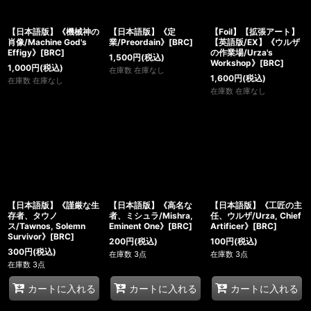
【日本語版】《機械神の
【日本語版】《定
【Foil】【拡張アート】
肖像/Machine God's
業/Preordain》[BRC]
【英語版/EX】《ウルザ
Effigy》[BRC]
の作業場/Urza's
1,500
円
(税込)
Workshop》[BRC]
1,000
円
(税込)
在庫数 在庫なし
1,600
円
(税込)
在庫数 在庫なし
在庫数 在庫なし
【日本語版】《謹厳な生
【日本語版】《高名な
【日本語版】《工匠の主
存者、タウノ
者、ミシュラ/Mishra,
任、ウルザ/Urza, Chief
ス/Tawnos, Solemn
Eminent One》[BRC]
Artificer》[BRC]
Survivor》[BRC]
200
円
(税込)
100
円
(税込)
300
円
(税込)
在庫数 3点
在庫数 3点
在庫数 3点
カートに入れる
カートに入れる
カートに入れる