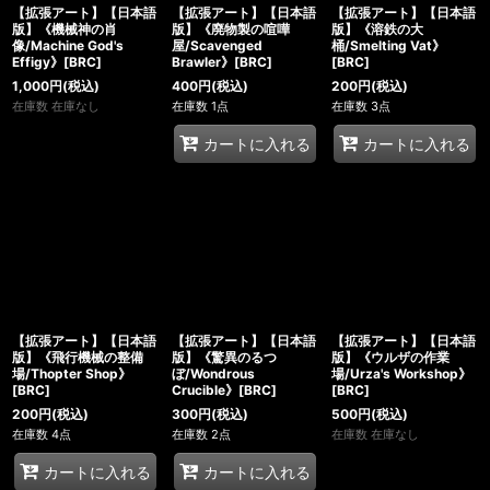
【拡張アート】【日本語
【拡張アート】【日本語
【拡張アート】【日本語
版】《機械神の肖
版】《廃物製の喧嘩
版】《溶鉄の大
像/Machine God's
屋/Scavenged
桶/Smelting Vat》
Effigy》[BRC]
Brawler》[BRC]
[BRC]
1,000
円
(税込)
400
円
(税込)
200
円
(税込)
在庫数 在庫なし
在庫数 1点
在庫数 3点
カートに入れる
カートに入れる
【拡張アート】【日本語
【拡張アート】【日本語
【拡張アート】【日本語
版】《飛行機械の整備
版】《驚異のるつ
版】《ウルザの作業
場/Thopter Shop》
ぼ/Wondrous
場/Urza's Workshop》
[BRC]
Crucible》[BRC]
[BRC]
200
円
(税込)
300
円
(税込)
500
円
(税込)
在庫数 4点
在庫数 2点
在庫数 在庫なし
カートに入れる
カートに入れる