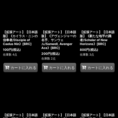
【拡張アート】【日本語
【拡張アート】【日本語
【拡張アート】【日本語
版】《カイラス・ニンの
版】《アヴェンジャーの
版】《新たな地平の識
信奉者/Disciple of
名手、サンウェ
者/Scholar of New
Caelus Nin》[BRC]
ル/Sanwell, Avenger
Horizons》[BRC]
Ace》[BRC]
100
円
(税込)
800
円
(税込)
200
円
(税込)
在庫数 4点
在庫数 3点
在庫数 2点
カートに入れる
カートに入れる
カートに入れる
【拡張アート】【日本語
【拡張アート】【日本語
【拡張アート】【日本語