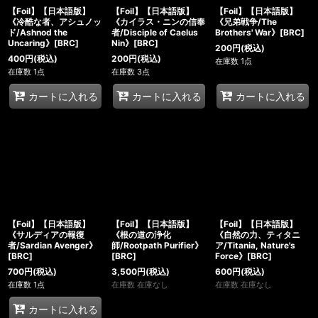
【Foil】【日本語版】
【Foil】【日本語版】
【Foil】【日本語版】
《冷酷な者、アシュノッ
《カイラス・ニンの信奉
《兄弟戦争/The
ド/Ashnod the
者/Disciple of Caelus
Brothers' War》[BRC]
Uncaring》[BRC]
Nin》[BRC]
200
円
(税込)
400
円
(税込)
200
円
(税込)
在庫数 1点
在庫数 1点
在庫数 3点
カートに入れる
カートに入れる
カートに入れる
【Foil】【日本語版】
【Foil】【日本語版】
【Foil】【日本語版】
《サルディアの報復
《根の道の浄化
《自然の力、ティタニ
者/Sardian Avenger》
師/Rootpath Purifier》
ア/Titania, Nature's
[BRC]
[BRC]
Force》[BRC]
700
円
(税込)
3,500
円
(税込)
600
円
(税込)
在庫数 1点
在庫数 在庫なし
在庫数 在庫なし
カートに入れる