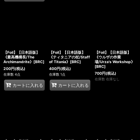
【Foil】【日本語版】
【Foil】【日本語版】
【Foil】【日本語版】
《最高機構長/The
《ティタニアの杖/Staff
《ウルザの作業
Archimandrite》[BRC]
of Titania》[BRC]
場/Urza's Workshop》
[BRC]
200
円
(税込)
400
円
(税込)
700
円
(税込)
在庫数 4点
在庫数 1点
在庫数 在庫なし
カートに入れる
カートに入れる