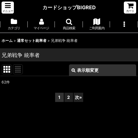
カードショップBIGRED
メニュー
カート
カテゴリ
マイページ
商品検索
ご利用案内
ホーム
>
通常セット統率者
>
兄弟戦争 統率者
兄弟戦争 統率者
表示順変更
閉じる
62
件
表示数
:
1
2
次
»
並び順
:
絞り込む