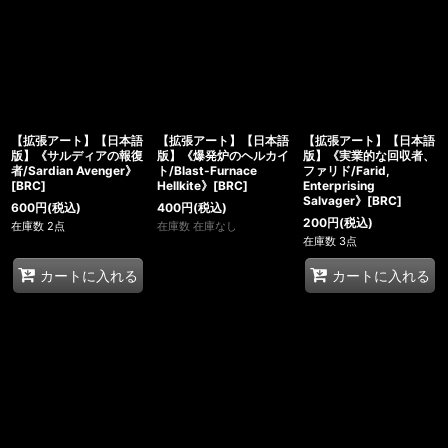
【拡張アート】【日本語
【拡張アート】【日本語
【拡張アート】【日本語
版】《サルディアの報復
版】《爆発炉のヘルカイ
版】《実業的な回収者、
者/Sardian Avenger》
ト/Blast-Furnace
ファリド/Farid,
[BRC]
Hellkite》[BRC]
Enterprising
Salvager》[BRC]
600
円
(税込)
400
円
(税込)
200
円
(税込)
在庫数 2点
在庫数 在庫なし
在庫数 3点
カートに入れる
カートに入れる