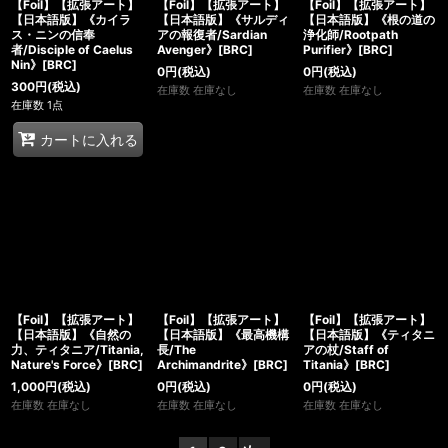
【Foil】【拡張アート】
【Foil】【拡張アート】
【Foil】【拡張アート】
【日本語版】《カイラ
【日本語版】《サルディ
【日本語版】《根の道の
ス・ニンの信奉
アの報復者/Sardian
浄化師/Rootpath
者/Disciple of Caelus
Avenger》[BRC]
Purifier》[BRC]
Nin》[BRC]
0
円
(税込)
0
円
(税込)
300
円
(税込)
在庫数 在庫なし
在庫数 在庫なし
在庫数 1点
カートに入れる
【Foil】【拡張アート】
【Foil】【拡張アート】
【Foil】【拡張アート】
【日本語版】《自然の
【日本語版】《最高機構
【日本語版】《ティタニ
力、ティタニア/Titania,
長/The
アの杖/Staff of
Nature's Force》[BRC]
Archimandrite》[BRC]
Titania》[BRC]
1,000
円
(税込)
0
円
(税込)
0
円
(税込)
在庫数 在庫なし
在庫数 在庫なし
在庫数 在庫なし