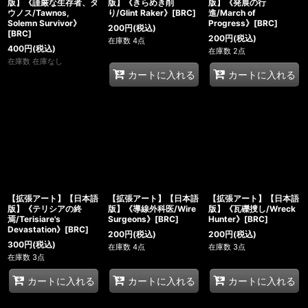
版】《謹厳な生存者、タ
版】《きらめき削
版】《発展の行
ウノス/Tawnos,
り/Glint Raker》[BRC]
進/March of
Solemn Survivor》
Progress》[BRC]
200
円
(税込)
[BRC]
200
円
(税込)
在庫数 4点
400
円
(税込)
在庫数 2点
在庫数 在庫なし
カートに入れる
カートに入れる
【拡張アート】【日本語
【拡張アート】【日本語
【拡張アート】【日本語
版】《テリシアの終
版】《導線外科医/Wire
版】《瓦礫捜し/Wreck
焉/Terisiare's
Surgeons》[BRC]
Hunter》[BRC]
Devastation》[BRC]
200
円
(税込)
200
円
(税込)
300
円
(税込)
在庫数 4点
在庫数 3点
在庫数 3点
カートに入れる
カートに入れる
カートに入れる