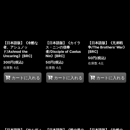
【日本語版】《冷酷な
【日本語版】《カイラ
【日本語版】《兄弟戦
者、アシュノッ
ス・ニンの信奉
争/The Brothers' War》
ド/Ashnod the
者/Disciple of Caelus
[BRC]
Uncaring》[BRC]
Nin》[BRC]
50
円
(税込)
300
円
(税込)
50
円
(税込)
在庫数 4点
在庫数 4点
在庫数 4点
カートに入れる
カートに入れる
カートに入れる
【日本語版】《サルディ
【日本語版】《根の道の
【日本語版】《自然の