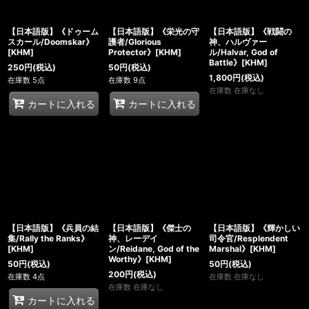
絞り込む
【日本語版】《ドゥーム
【日本語版】《栄光の守
【日本語版】《戦闘の
スカール/Doomskar》
護者/Glorious
神、ハルヴァー
[KHM]
Protector》[KHM]
ル/Halvar, God of
Battle》[KHM]
250
円
(税込)
50
円
(税込)
1,800
円
(税込)
在庫数 5点
在庫数 9点
在庫数 在庫なし
カートに入れる
カートに入れる
【日本語版】《兵員の結
【日本語版】《傑士の
【日本語版】《輝かしい
集/Rally the Ranks》
神、レーデイ
司令官/Resplendent
[KHM]
ン/Reidane, God of the
Marshal》[KHM]
Worthy》[KHM]
50
円
(税込)
50
円
(税込)
200
円
(税込)
在庫数 4点
在庫数 在庫なし
在庫数 在庫なし
カートに入れる