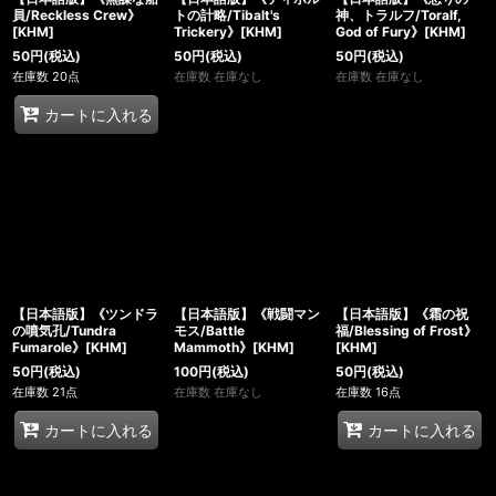
員/Reckless Crew》
トの計略/Tibalt's
神、トラルフ/Toralf,
[KHM]
Trickery》[KHM]
God of Fury》[KHM]
50
円
(税込)
50
円
(税込)
50
円
(税込)
在庫数 20点
在庫数 在庫なし
在庫数 在庫なし
カートに入れる
【日本語版】《ツンドラ
【日本語版】《戦闘マン
【日本語版】《霜の祝
の噴気孔/Tundra
モス/Battle
福/Blessing of Frost》
Fumarole》[KHM]
Mammoth》[KHM]
[KHM]
50
円
(税込)
100
円
(税込)
50
円
(税込)
在庫数 21点
在庫数 在庫なし
在庫数 16点
カートに入れる
カートに入れる