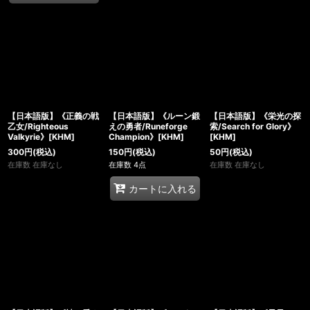
【日本語版】《正義の戦
【日本語版】《ルーン鍛
【日本語版】《栄光の探
乙女/Righteous
えの勇者/Runeforge
索/Search for Glory》
Valkyrie》[KHM]
Champion》[KHM]
[KHM]
300
円
(税込)
150
円
(税込)
50
円
(税込)
在庫数 在庫なし
在庫数 4点
在庫数 在庫なし
カートに入れる