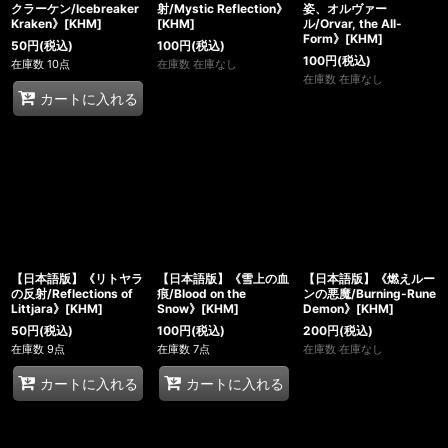
クラーケン/Icebreaker
射/Mystic Reflection》
姿、オルヴァー
Kraken》[KHM]
[KHM]
ル/Orvar, the All-
Form》[KHM]
50
円
(税込)
100
円
(税込)
100
円
(税込)
在庫数 10点
在庫数 在庫なし
在庫数 在庫なし
カートに入れる
【日本語版】《リトヤラ
【日本語版】《雪上の血
【日本語版】《燃えルー
の反射/Reflections of
痕/Blood on the
ンの悪魔/Burning-Rune
Littjara》[KHM]
Snow》[KHM]
Demon》[KHM]
50
円
(税込)
100
円
(税込)
200
円
(税込)
在庫数 9点
在庫数 7点
在庫数 在庫なし
カートに入れる
カートに入れる