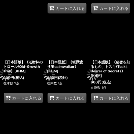
カートに入れる
カートに入れる
【日本語版】《老樹林の
【日本語版】《領界渡
【日本語版】《秘密を知
トロール/Old-Growth
り/Realmwalker》
るもの、トスキ/Toski,
Troll》[KHM]
[KHM]
Bearer of Secrets》
[KHM]
200
円
(税込)
300
円
(税込)
600
円
(税込)
在庫数 3点
在庫数 1点
在庫数 1点
カートに入れる
カートに入れる
カートに入れる