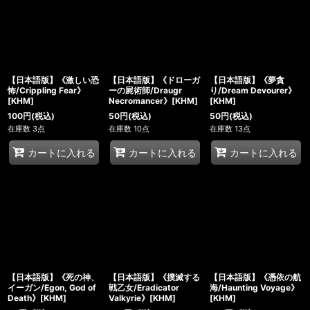
【日本語版】《激しい恐
【日本語版】《ドローガ
【日本語版】《夢貪
怖/Crippling Fear》
ーの屍術師/Draugr
り/Dream Devourer》
[KHM]
Necromancer》[KHM]
[KHM]
100
円
(税込)
50
円
(税込)
50
円
(税込)
在庫数 3点
在庫数 10点
在庫数 13点
カートに入れる
カートに入れる
カートに入れる
【日本語版】《死の神、
【日本語版】《撲滅する
【日本語版】《憑依の航
イーガン/Egon, God of
戦乙女/Eradicator
海/Haunting Voyage》
Death》[KHM]
Valkyrie》[KHM]
[KHM]