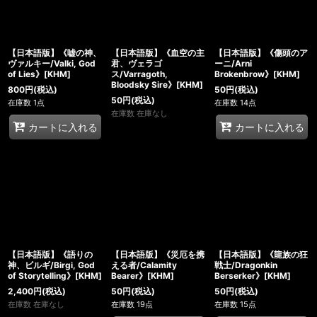
【日本語版】《嘘の神、
【日本語版】《血空の主
【日本語版】《傷頭のア
ヴァルキー/Valki, God
君、ヴェラゴ
ーニ/Arni
of Lies》[KHM]
ス/Varragoth,
Brokenbrow》[KHM]
Bloodsky Sire》[KHM]
800
円
(税込)
50
円
(税込)
50
円
(税込)
在庫数 1点
在庫数 14点
在庫数 在庫なし
カートに入れる
カートに入れる
【日本語版】《語りの
【日本語版】《災厄を携
【日本語版】《龍族の狂
神、ビルギ/Birgi, God
える者/Calamity
戦士/Dragonkin
of Storytelling》[KHM]
Bearer》[KHM]
Berserker》[KHM]
2,400
円
(税込)
50
円
(税込)
50
円
(税込)
在庫数 在庫なし
在庫数 19点
在庫数 15点