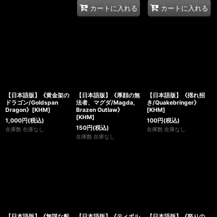
カートに入れる
カートに入れる
【日本語版】《黄金架の
【日本語版】《厚顔の無
【日本語版】《揺れ招
ドラゴン/Goldspan
法者、マグダ/Magda,
き/Quakebringer》
Dragon》[KHM]
Brazen Outlaw》
[KHM]
[KHM]
1,000
円
(税込)
100
円
(税込)
150
円
(税込)
在庫数 在庫なし
在庫数 在庫なし
在庫数 在庫なし
【日本語版】《無謀な船
【日本語版】《ティボル
【日本語版】《怒りの