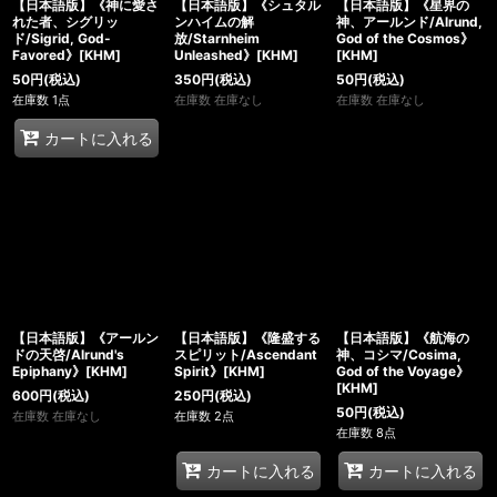
【日本語版】《神に愛さ
【日本語版】《シュタル
【日本語版】《星界の
れた者、シグリッ
ンハイムの解
神、アールンド/Alrund,
ド/Sigrid, God-
放/Starnheim
God of the Cosmos》
Favored》[KHM]
Unleashed》[KHM]
[KHM]
50
円
(税込)
350
円
(税込)
50
円
(税込)
在庫数 1点
在庫数 在庫なし
在庫数 在庫なし
カートに入れる
【日本語版】《アールン
【日本語版】《隆盛する
【日本語版】《航海の
ドの天啓/Alrund's
スピリット/Ascendant
神、コシマ/Cosima,
Epiphany》[KHM]
Spirit》[KHM]
God of the Voyage》
[KHM]
600
円
(税込)
250
円
(税込)
50
円
(税込)
在庫数 在庫なし
在庫数 2点
在庫数 8点
カートに入れる
カートに入れる