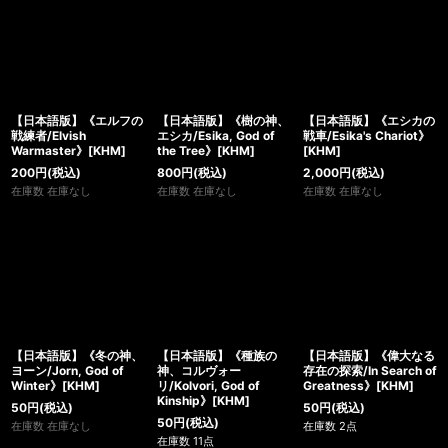
【日本語版】《エルフの
【日本語版】《樹の神、
【日本語版】《エシカの
戦練者/Elvish
エシカ/Esika, God of
戦車/Esika's Chariot》
Warmaster》[KHM]
the Tree》[KHM]
[KHM]
200
円
(税込)
800
円
(税込)
2,000
円
(税込)
在庫数 在庫なし
在庫数 在庫なし
在庫数 在庫なし
【日本語版】《冬の神、
【日本語版】《種族の
【日本語版】《偉大なる
ヨーン/Jorn, God of
神、コルヴォー
存在の探索/In Search of
Winter》[KHM]
リ/Kolvori, God of
Greatness》[KHM]
Kinship》[KHM]
50
円
(税込)
50
円
(税込)
50
円
(税込)
在庫数 在庫なし
在庫数 2点
在庫数 11点