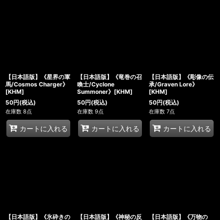
【日本語版】《星界の軍
【日本語版】《竜巻の召
【日本語版】《彫像の伝
馬/Cosmos Charger》
喚士/Cyclone
承/Graven Lore》
[KHM]
Summoner》[KHM]
[KHM]
50
円
(税込)
50
円
(税込)
50
円
(税込)
在庫数 8点
在庫数 9点
在庫数 7点
カートに入れる
カートに入れる
カートに入れる
【日本語版】《氷砕きの
【日本語版】《神秘の反
【日本語版】《万物の