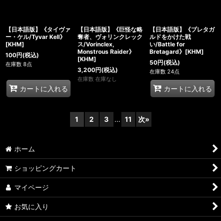
【日本語版】《タイヴァ
【日本語版】《巨怪な略
【日本語版】《ブレタガ
ー・ケル/Tyvar Kell》
奪者、ヴォリンクレック
ルドをかけた戦
[KHM]
ス/Vorinclex,
い/Battle for
Monstrous Raider》
Bretagard》[KHM]
100
円
(税込)
[KHM]
50
円
(税込)
在庫数 8点
3,200
円
(税込)
在庫数 24点
在庫数 在庫なし
カートに入れる
カートに入れる
1
2
3
...
11
次
»
ホーム
ショッピングカート
マイページ
お気に入り