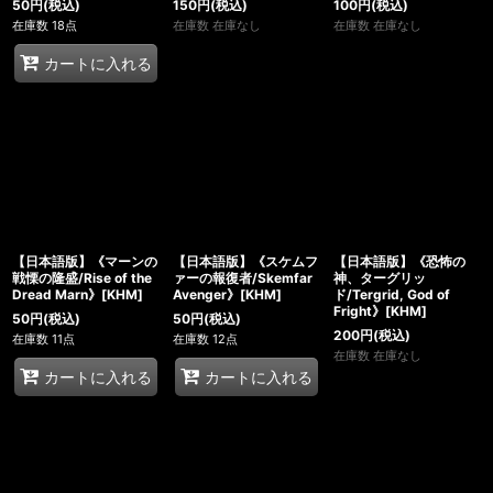
50
円
(税込)
150
円
(税込)
100
円
(税込)
在庫数 18点
在庫数 在庫なし
在庫数 在庫なし
カートに入れる
【日本語版】《マーンの
【日本語版】《スケムフ
【日本語版】《恐怖の
戦慄の隆盛/Rise of the
ァーの報復者/Skemfar
神、ターグリッ
Dread Marn》[KHM]
Avenger》[KHM]
ド/Tergrid, God of
Fright》[KHM]
50
円
(税込)
50
円
(税込)
200
円
(税込)
在庫数 11点
在庫数 12点
在庫数 在庫なし
カートに入れる
カートに入れる