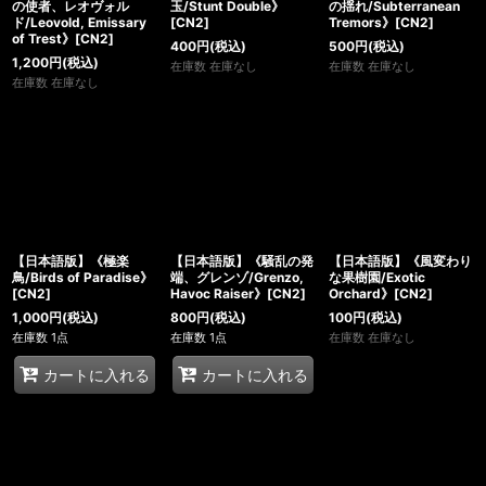
絞り込む
の使者、レオヴォル
玉/Stunt Double》
の揺れ/Subterranean
ド/Leovold, Emissary
[CN2]
Tremors》[CN2]
of Trest》[CN2]
400
円
(税込)
500
円
(税込)
1,200
円
(税込)
在庫数 在庫なし
在庫数 在庫なし
在庫数 在庫なし
【日本語版】《極楽
【日本語版】《騒乱の発
【日本語版】《風変わり
鳥/Birds of Paradise》
端、グレンゾ/Grenzo,
な果樹園/Exotic
[CN2]
Havoc Raiser》[CN2]
Orchard》[CN2]
1,000
円
(税込)
800
円
(税込)
100
円
(税込)
在庫数 1点
在庫数 1点
在庫数 在庫なし
カートに入れる
カートに入れる