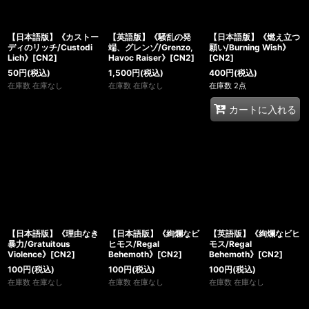
【日本語版】《カストー
【英語版】《騒乱の発
【日本語版】《燃え立つ
ディのリッチ/Custodi
端、グレンゾ/Grenzo,
願い/Burning Wish》
Lich》[CN2]
Havoc Raiser》[CN2]
[CN2]
50
円
(税込)
1,500
円
(税込)
400
円
(税込)
在庫数 在庫なし
在庫数 在庫なし
在庫数 2点
カートに入れる
【日本語版】《理由なき
【日本語版】《絢爛なビ
【英語版】《絢爛なビヒ
暴力/Gratuitous
ヒモス/Regal
モス/Regal
Violence》[CN2]
Behemoth》[CN2]
Behemoth》[CN2]
100
円
(税込)
100
円
(税込)
100
円
(税込)
在庫数 在庫なし
在庫数 在庫なし
在庫数 在庫なし