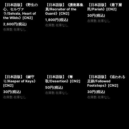
【日本語版】《野生の
【日本語版】《護衛募集
【日本語版】《最下層
心、セルヴァ
員/Recruiter of the
民/Pariah》[CN2]
ラ/Selvala, Heart of
Guard》[CN2]
30
円
(税込)
the Wilds》[CN2]
1,800
円
(税込)
在庫数 在庫なし
2,600
円
(税込)
在庫数 在庫なし
在庫数 在庫なし
【日本語版】《鍵守
【日本語版】《奪
【日本語版】《追われる
り/Keeper of Keys》
取/Desertion》[CN2]
足跡/Followed
[CN2]
Footsteps》[CN2]
50
円
(税込)
30
円
(税込)
30
円
(税込)
在庫数 在庫なし
在庫数 在庫なし
在庫数 在庫なし