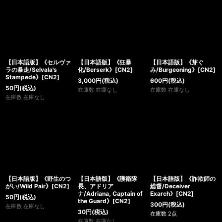
【日本語版】《セルヴァ
【日本語版】《狂暴
【日本語版】《芽ぐ
ラの暴走/Selvala's
化/Berserk》[CN2]
み/Burgeoning》[CN2]
Stampede》[CN2]
3,000
円
(税込)
600
円
(税込)
50
円
(税込)
在庫数 在庫なし
在庫数 在庫なし
在庫数 在庫なし
【日本語版】《野生のつ
【日本語版】《護衛隊
【日本語版】《詐欺師の
がい/Wild Pair》[CN2]
長、アドリア
総督/Deceiver
ナ/Adriana, Captain of
Exarch》[CN2]
50
円
(税込)
the Guard》[CN2]
300
円
(税込)
在庫数 在庫なし
30
円
(税込)
在庫数 2点
在庫数 在庫なし