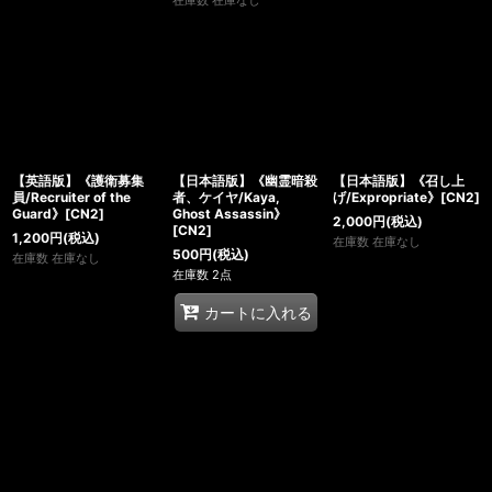
在庫数 在庫なし
【英語版】《護衛募集
【日本語版】《幽霊暗殺
【日本語版】《召し上
員/Recruiter of the
者、ケイヤ/Kaya,
げ/Expropriate》[CN2]
Guard》[CN2]
Ghost Assassin》
2,000
円
(税込)
[CN2]
1,200
円
(税込)
在庫数 在庫なし
500
円
(税込)
在庫数 在庫なし
在庫数 2点
カートに入れる