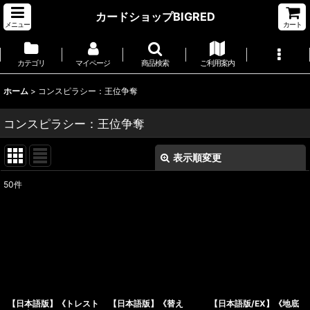
カードショップBIGRED
メニュー
カート
カテゴリ
マイページ
商品検索
ご利用案内
ホーム
>
コンスピラシー：王位争奪
コンスピラシー：王位争奪
表示順変更
閉じる
50
件
サブカテゴリ
:
表示数
:
並び順
:
【日本語版】《トレスト
【日本語版】《替え
【日本語版/EX】《地底