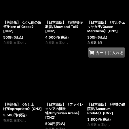
【英語版】《どん欲の角
【日本語版】《実物提示
【日本語版】《マルチェ
笛/Horn of Greed》
教育/Show and Tell》
ッサ女王/Queen
[CN2]
[CN2]
Marchesa》[CN2]
500
円
(税込)
4,500
円
(税込)
300
円
(税込)
在庫数 在庫なし
在庫数 在庫なし
在庫数 1点
カートに入れる
【英語版】《召し上
【日本語版】《ファイレ
【日本語版】《聖域の僧
げ/Expropriate》[CN2]
クシアの闘技
院長/Sanctum
場/Phyrexian Arena》
Prelate》[CN2]
3,500
円
(税込)
[CN2]
3,800
円
(税込)
在庫数 在庫なし
500
円
(税込)
在庫数 在庫なし