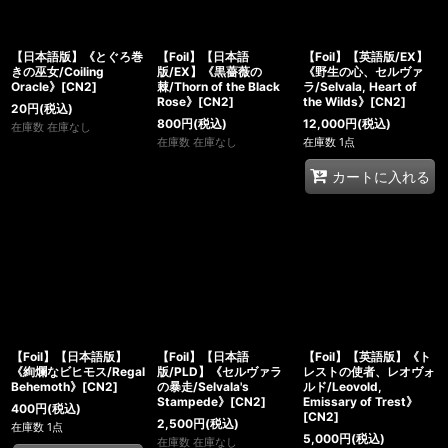
【日本語版】《とぐろ巻
【Foil】【日本語
【Foil】【英語版/EX】
きの巫女/Coiling
版/EX】《黒薔薇の
《野生の心、セルヴァ
Oracle》[CN2]
棘/Thorn of the Black
ラ/Selvala, Heart of
Rose》[CN2]
the Wilds》[CN2]
20
円
(税込)
800
円
(税込)
12,000
円
(税込)
在庫数 在庫なし
在庫数 在庫なし
在庫数 1点
カートに入れる
【Foil】【日本語版】
【Foil】【日本語
【Foil】【英語版】《ト
《絢爛なビヒモス/Regal
版/PLD】《セルヴァラ
レストの使者、レオヴォ
Behemoth》[CN2]
の暴走/Selvala's
ルド/Leovold,
Stampede》[CN2]
Emissary of Trest》
400
円
(税込)
[CN2]
2,500
円
(税込)
在庫数 1点
5,000
円
(税込)
在庫数 在庫なし