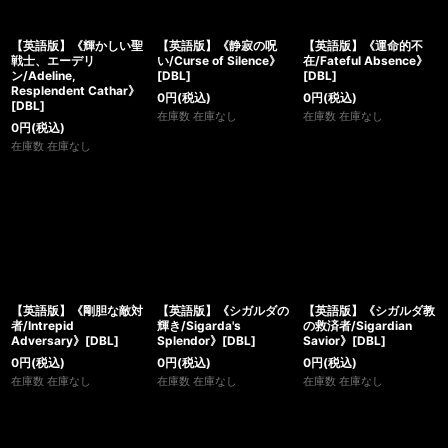
絞り込む
【英語版】《輝かしい聖
【英語版】《静寂の呪
【英語版】《運命的不
戦士、エーデリ
い/Curse of Silence》
在/Fateful Absence》
ン/Adeline,
[DBL]
[DBL]
Resplendent Cathar》
0
円
(税込)
0
円
(税込)
[DBL]
在庫数 在庫なし
在庫数 在庫なし
0
円
(税込)
在庫数 在庫なし
【英語版】《剛胆な敵対
【英語版】《シガルダの
【英語版】《シガルダ教
者/Intrepid
輝き/Sigarda's
の救済者/Sigardian
Adversary》[DBL]
Splendor》[DBL]
Savior》[DBL]
0
円
(税込)
0
円
(税込)
0
円
(税込)
在庫数 在庫なし
在庫数 在庫なし
在庫数 在庫なし