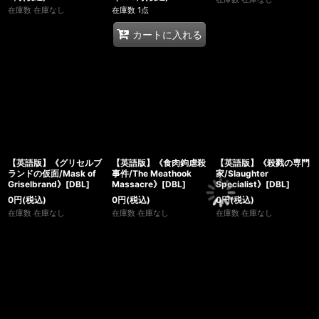
在庫数 在庫なし
在庫数 1点
カートに入れる
【英語版】《グリセルブ
【英語版】《食肉鉤虐殺
【英語版】《殺戮の専門
ランドの仮面/Mask of
事件/The Meathook
家/Slaughter
Griselbrand》[DBL]
Massacre》[DBL]
Specialist》[DBL]
0
円
(税込)
0
円
(税込)
0
円
(税込)
在庫数 在庫なし
在庫数 在庫なし
在庫数 在庫なし