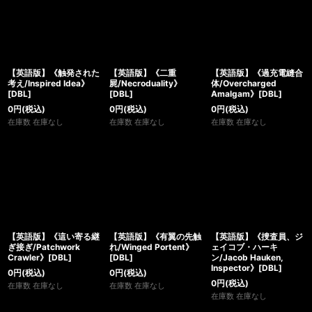
【英語版】《触発された
【英語版】《二重
【英語版】《過充電縫合
考え/Inspired Idea》
屍/Necroduality》
体/Overcharged
[DBL]
[DBL]
Amalgam》[DBL]
0
円
(税込)
0
円
(税込)
0
円
(税込)
在庫数 在庫なし
在庫数 在庫なし
在庫数 在庫なし
【英語版】《這い寄る継
【英語版】《有翼の先触
【英語版】《捜査員、ジ
ぎ接ぎ/Patchwork
れ/Winged Portent》
ェイコブ・ハーキ
Crawler》[DBL]
[DBL]
ン/Jacob Hauken,
Inspector》[DBL]
0
円
(税込)
0
円
(税込)
0
円
(税込)
在庫数 在庫なし
在庫数 在庫なし
在庫数 在庫なし