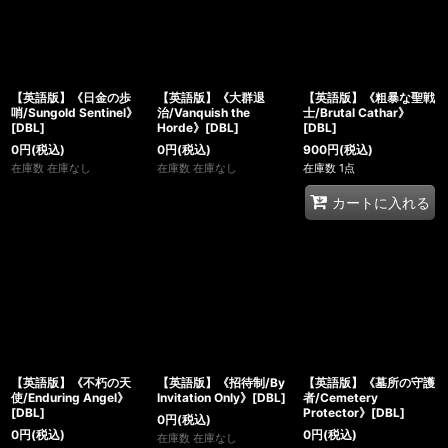
【英語版】《日金の歩
【英語版】《大群退
【英語版】《粗暴な聖戦
哨/Sungold Sentinel》
治/Vanquish the
士/Brutal Cathar》
[DBL]
Horde》[DBL]
[DBL]
0
円
(税込)
0
円
(税込)
900
円
(税込)
在庫数 在庫なし
在庫数 在庫なし
在庫数 1点
カートに入れる
【英語版】《不朽の天
【英語版】《招待制/By
【英語版】《墓所の守護
使/Enduring Angel》
Invitation Only》[DBL]
者/Cemetery
[DBL]
Protector》[DBL]
0
円
(税込)
0
円
(税込)
0
円
(税込)
在庫数 在庫なし