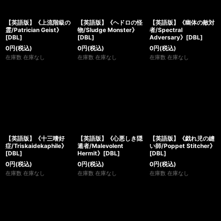
【英語版】《上流階級の
【英語版】《ヘドロの怪
【英語版】《幽体の敵対
霊/Patrician Geist》
物/Sludge Monster》
者/Spectral
[DBL]
[DBL]
Adversary》[DBL]
0
円
(税込)
0
円
(税込)
0
円
(税込)
在庫数 在庫なし
在庫数 在庫なし
在庫数 在庫なし
【英語版】《十三嗜好
【英語版】《心悪しき隠
【英語版】《戯れ児の縫
症/Triskaidekaphile》
遁者/Malevolent
い師/Poppet Stitcher》
[DBL]
Hermit》[DBL]
[DBL]
0
円
(税込)
0
円
(税込)
0
円
(税込)
在庫数 在庫なし
在庫数 在庫なし
在庫数 在庫なし