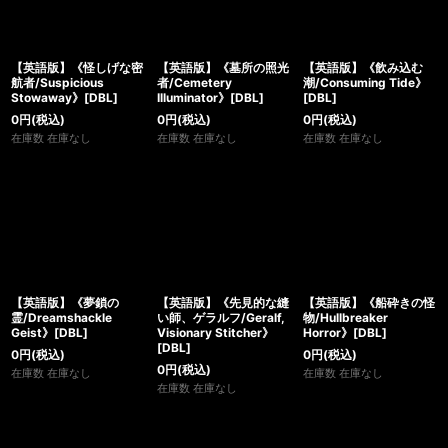
【英語版】《怪しげな密
【英語版】《墓所の照光
【英語版】《飲み込む
航者/Suspicious
者/Cemetery
潮/Consuming Tide》
Stowaway》[DBL]
Illuminator》[DBL]
[DBL]
0
円
(税込)
0
円
(税込)
0
円
(税込)
在庫数 在庫なし
在庫数 在庫なし
在庫数 在庫なし
【英語版】《夢鎖の
【英語版】《先見的な縫
【英語版】《船砕きの怪
霊/Dreamshackle
い師、ゲラルフ/Geralf,
物/Hullbreaker
Geist》[DBL]
Visionary Stitcher》
Horror》[DBL]
[DBL]
0
円
(税込)
0
円
(税込)
0
円
(税込)
在庫数 在庫なし
在庫数 在庫なし
在庫数 在庫なし