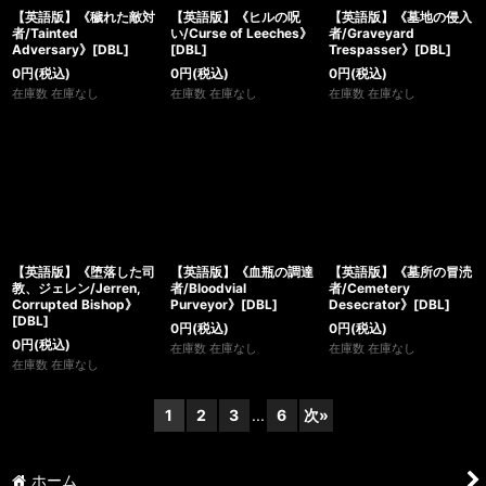
【英語版】《穢れた敵対
【英語版】《ヒルの呪
【英語版】《墓地の侵入
者/Tainted
い/Curse of Leeches》
者/Graveyard
Adversary》[DBL]
[DBL]
Trespasser》[DBL]
0
円
(税込)
0
円
(税込)
0
円
(税込)
在庫数 在庫なし
在庫数 在庫なし
在庫数 在庫なし
【英語版】《堕落した司
【英語版】《血瓶の調達
【英語版】《墓所の冒涜
教、ジェレン/Jerren,
者/Bloodvial
者/Cemetery
Corrupted Bishop》
Purveyor》[DBL]
Desecrator》[DBL]
[DBL]
0
円
(税込)
0
円
(税込)
0
円
(税込)
在庫数 在庫なし
在庫数 在庫なし
在庫数 在庫なし
1
2
3
...
6
次
»
ホーム