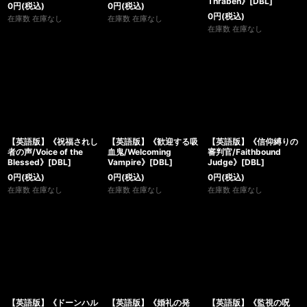
Thraben》[DBL]
0
円
(税込)
0
円
(税込)
0
円
(税込)
在庫数 在庫なし
在庫数 在庫なし
在庫数 在庫なし
【英語版】《祝福されし
【英語版】《歓迎する吸
【英語版】《信仰縛りの
者の声/Voice of the
血鬼/Welcoming
審判官/Faithbound
Blessed》[DBL]
Vampire》[DBL]
Judge》[DBL]
0
円
(税込)
0
円
(税込)
0
円
(税込)
在庫数 在庫なし
在庫数 在庫なし
在庫数 在庫なし
【英語版】《ドーンハル
【英語版】《婚礼の発
【英語版】《監視の呪