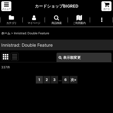
カードショップBIGRED
メニュー
カート
カテゴリ
マイページ
商品検索
ご利用案内
ホーム
>
Innistrad: Double Feature
Innistrad: Double Feature
表示順変更
閉じる
337
件
サブカテゴリ
:
1
2
3
...
6
次
»
表示数
:
並び順
: