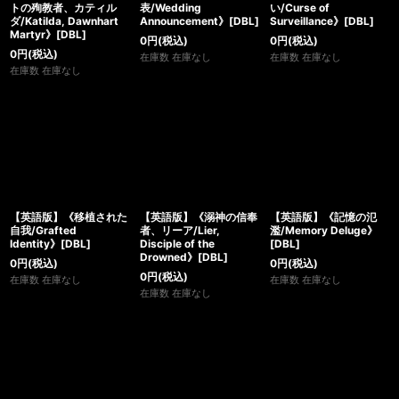
トの殉教者、カティル
表/Wedding
い/Curse of
ダ/Katilda, Dawnhart
Announcement》[DBL]
Surveillance》[DBL]
Martyr》[DBL]
0
円
(税込)
0
円
(税込)
0
円
(税込)
在庫数 在庫なし
在庫数 在庫なし
在庫数 在庫なし
【英語版】《移植された
【英語版】《溺神の信奉
【英語版】《記憶の氾
自我/Grafted
者、リーア/Lier,
濫/Memory Deluge》
Identity》[DBL]
Disciple of the
[DBL]
Drowned》[DBL]
0
円
(税込)
0
円
(税込)
0
円
(税込)
在庫数 在庫なし
在庫数 在庫なし
在庫数 在庫なし