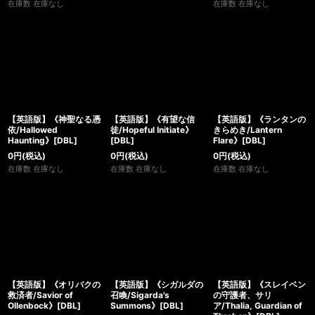
在庫数 在庫なし
在庫数 在庫なし
【英語版】《神聖なる憑
【英語版】《有望な信
【英語版】《ランタンの
依/Hallowed
徒/Hopeful Initiate》
きらめき/Lantern
Haunting》[DBL]
[DBL]
Flare》[DBL]
0
円
(税込)
0
円
(税込)
0
円
(税込)
在庫数 在庫なし
在庫数 在庫なし
在庫数 在庫なし
【英語版】《オリバクの
【英語版】《シガルダの
【英語版】《スレイベン
救済者/Savior of
召喚/Sigarda's
の守護者、サリ
Ollenbock》[DBL]
Summons》[DBL]
ア/Thalia, Guardian of