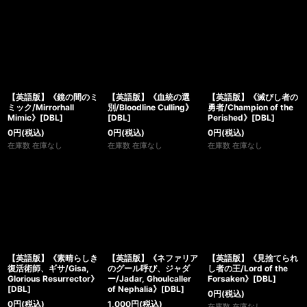
【英語版】《鏡の間のミ
【英語版】《血統の選
【英語版】《滅びし者の
ミック/Mirrorhall
別/Bloodline Culling》
勇者/Champion of the
Mimic》[DBL]
[DBL]
Perished》[DBL]
0
円
(税込)
0
円
(税込)
0
円
(税込)
在庫数 在庫なし
在庫数 在庫なし
在庫数 在庫なし
【英語版】《素晴らしき
【英語版】《ネファリア
【英語版】《見捨てられ
復活術師、ギサ/Gisa,
のグール呼び、ジャダ
し者の王/Lord of the
Glorious Resurrector》
ー/Jadar, Ghoulcaller
Forsaken》[DBL]
[DBL]
of Nephalia》[DBL]
0
円
(税込)
0
円
(税込)
1,000
円
(税込)
在庫数 在庫なし