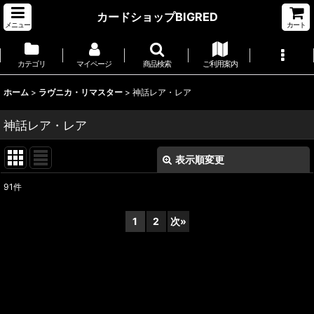
カードショップBIGRED
メニュー
カート
カテゴリ
マイページ
商品検索
ご利用案内
ホーム
>
ラヴニカ・リマスター
>
神話レア・レア
神話レア・レア
表示順変更
閉じる
91
件
表示数
:
1
2
次
»
並び順
:
絞り込む