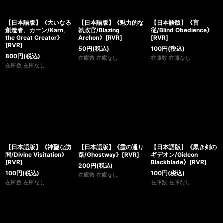
【日本語版】《大いなる
【日本語版】《魅力的な
【日本語版】《盲
創造者、カーン/Karn,
執政官/Blazing
従/Blind Obedience》
the Great Creator》
Archon》[RVR]
[RVR]
[RVR]
50
円
(税込)
100
円
(税込)
800
円
(税込)
在庫数 在庫なし
在庫数 在庫なし
在庫数 在庫なし
【日本語版】《神聖な訪
【日本語版】《霊の通り
【日本語版】《黒き剣の
問/Divine Visitation》
路/Ghostway》[RVR]
ギデオン/Gideon
[RVR]
Blackblade》[RVR]
200
円
(税込)
100
円
(税込)
100
円
(税込)
在庫数 在庫なし
在庫数 在庫なし
在庫数 在庫なし