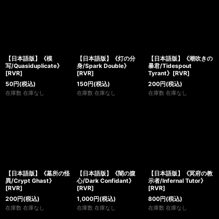
【日本語版】《模
【日本語版】《灯の分
【日本語版】《潮吹きの
写/Quasiduplicate》
身/Spark Double》
暴君/Tidespout
[RVR]
[RVR]
Tyrant》[RVR]
50
円
(税込)
150
円
(税込)
200
円
(税込)
在庫数 在庫なし
在庫数 在庫なし
在庫数 在庫なし
【日本語版】《墓所の怪
【日本語版】《闇の腹
【日本語版】《冥府の教
異/Crypt Ghast》
心/Dark Confidant》
示者/Infernal Tutor》
[RVR]
[RVR]
[RVR]
200
円
(税込)
1,000
円
(税込)
800
円
(税込)
在庫数 在庫なし
在庫数 在庫なし
在庫数 在庫なし