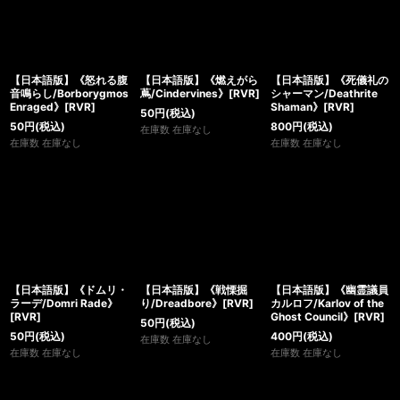
【日本語版】《怒れる腹
【日本語版】《燃えがら
【日本語版】《死儀礼の
音鳴らし/Borborygmos
蔦/Cindervines》[RVR]
シャーマン/Deathrite
Enraged》[RVR]
Shaman》[RVR]
50
円
(税込)
50
円
(税込)
800
円
(税込)
在庫数 在庫なし
在庫数 在庫なし
在庫数 在庫なし
【日本語版】《ドムリ・
【日本語版】《戦慄掘
【日本語版】《幽霊議員
ラーデ/Domri Rade》
り/Dreadbore》[RVR]
カルロフ/Karlov of the
[RVR]
Ghost Council》[RVR]
50
円
(税込)
50
円
(税込)
400
円
(税込)
在庫数 在庫なし
在庫数 在庫なし
在庫数 在庫なし