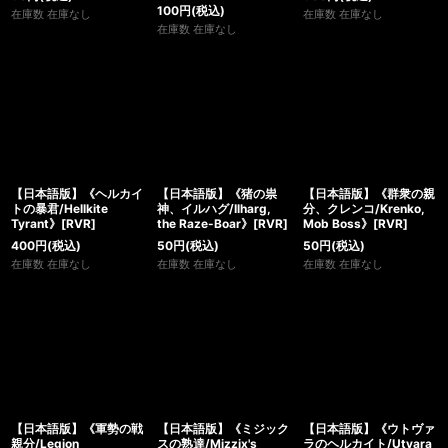
100
円
(税込)
在庫数 在庫なし
在庫数 在庫なし
在庫数 在庫なし
【日本語版】《ヘルカイ
【日本語版】《猪の祟
【日本語版】《群衆の親
トの暴君/Hellkite
神、イルハグ/Ilharg,
分、クレンコ/Krenko,
Tyrant》[RVR]
the Raze-Boar》[RVR]
Mob Boss》[RVR]
400
円
(税込)
50
円
(税込)
50
円
(税込)
在庫数 在庫なし
在庫数 在庫なし
在庫数 在庫なし
【日本語版】《軍勢の戦
【日本語版】《ミジック
【日本語版】《ウトヴァ
親分/Legion
スの熟達/Mizzix's
ラのヘルカイト/Utvara