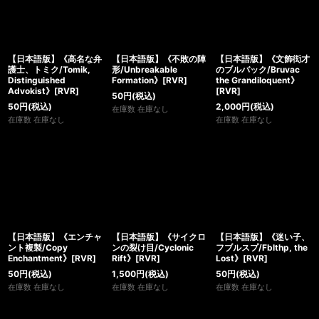
【日本語版】《高名な弁
【日本語版】《不敗の陣
【日本語版】《文飾衒才
護士、トミク/Tomik,
形/Unbreakable
のブルバック/Bruvac
Distinguished
Formation》[RVR]
the Grandiloquent》
Advokist》[RVR]
[RVR]
50
円
(税込)
50
円
(税込)
2,000
円
(税込)
在庫数 在庫なし
在庫数 在庫なし
在庫数 在庫なし
【日本語版】《エンチャ
【日本語版】《サイクロ
【日本語版】《迷い子、
ント複製/Copy
ンの裂け目/Cyclonic
フブルスプ/Fblthp, the
Enchantment》[RVR]
Rift》[RVR]
Lost》[RVR]
50
円
(税込)
1,500
円
(税込)
50
円
(税込)
在庫数 在庫なし
在庫数 在庫なし
在庫数 在庫なし