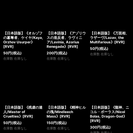
【日本語版】《オルゾフ
【日本語版】《アゾリウ
【日本語版】《万面相、
の簒奪者、ケイヤ/Kaya,
スの造反者、ラヴィニ
ラザーヴ/Lazav, the
Orzhov Usurper》
ア/Lavinia, Azorius
Multifarious》[RVR]
[RVR]
Renegade》[RVR]
50
円
(税込)
50
円
(税込)
200
円
(税込)
在庫数 在庫なし
在庫数 在庫なし
在庫数 在庫なし
【日本語版】《残虐の達
【日本語版】《精神ヒル
【日本語版】《龍神、ニ
人/Master of
の塊/Mindleech
コル・ボーラス/Nicol
Cruelties》[RVR]
Mass》[RVR]
Bolas, Dragon-God》
[RVR]
50
円
(税込)
150
円
(税込)
300
円
(税込)
在庫数 在庫なし
在庫数 在庫なし
在庫数 在庫なし