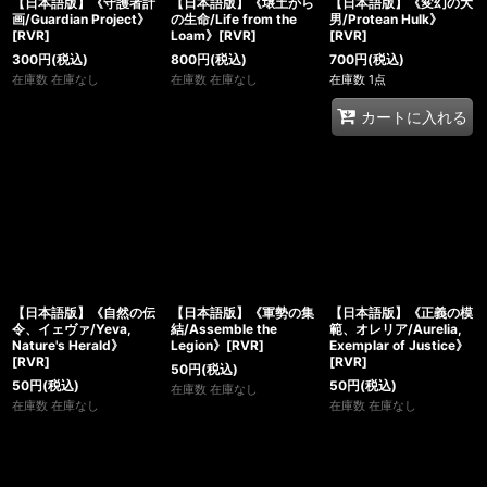
【日本語版】《守護者計
【日本語版】《壌土から
【日本語版】《変幻の大
画/Guardian Project》
の生命/Life from the
男/Protean Hulk》
[RVR]
Loam》[RVR]
[RVR]
300
円
(税込)
800
円
(税込)
700
円
(税込)
在庫数 在庫なし
在庫数 在庫なし
在庫数 1点
カートに入れる
【日本語版】《自然の伝
【日本語版】《軍勢の集
【日本語版】《正義の模
令、イェヴァ/Yeva,
結/Assemble the
範、オレリア/Aurelia,
Nature's Herald》
Legion》[RVR]
Exemplar of Justice》
[RVR]
[RVR]
50
円
(税込)
50
円
(税込)
50
円
(税込)
在庫数 在庫なし
在庫数 在庫なし
在庫数 在庫なし