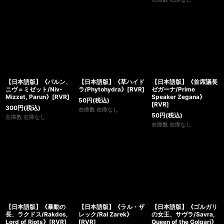
【日本語版】《パルン、
【日本語版】《草ハイド
【日本語版】《首席議長
ニヴ＝ミゼット/Niv-
ラ/Phytohydra》[RVR]
ゼガーナ/Prime
Mizzet, Parun》[RVR]
Speaker Zegana》
50
円
(税込)
[RVR]
300
円
(税込)
在庫数 在庫なし
50
円
(税込)
在庫数 在庫なし
在庫数 在庫なし
【日本語版】《暴動の
【日本語版】《ラル・ザ
【日本語版】《ゴルガリ
長、ラクドス/Rakdos,
レック/Ral Zarek》
の女王、サヴラ/Savra,
Lord of Riots》[RVR]
[RVR]
Queen of the Golgari》