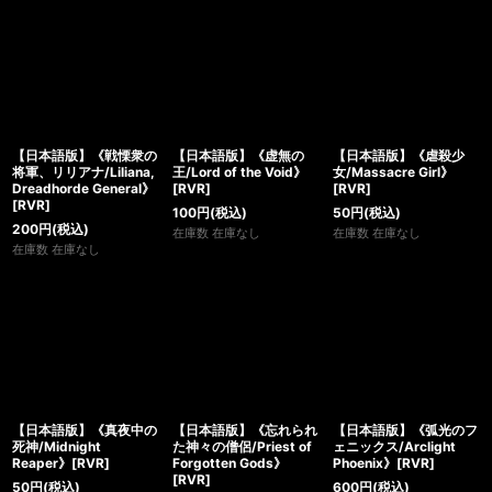
【日本語版】《戦慄衆の
【日本語版】《虚無の
【日本語版】《虐殺少
将軍、リリアナ/Liliana,
王/Lord of the Void》
女/Massacre Girl》
Dreadhorde General》
[RVR]
[RVR]
[RVR]
100
円
(税込)
50
円
(税込)
200
円
(税込)
在庫数 在庫なし
在庫数 在庫なし
在庫数 在庫なし
【日本語版】《真夜中の
【日本語版】《忘れられ
【日本語版】《弧光のフ
死神/Midnight
た神々の僧侶/Priest of
ェニックス/Arclight
Reaper》[RVR]
Forgotten Gods》
Phoenix》[RVR]
[RVR]
50
円
(税込)
600
円
(税込)