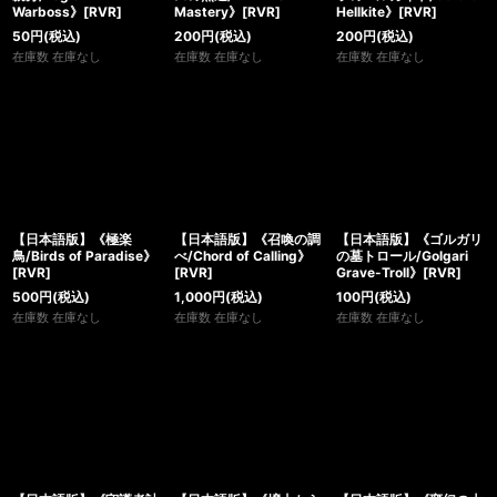
Warboss》[RVR]
Mastery》[RVR]
Hellkite》[RVR]
50
円
(税込)
200
円
(税込)
200
円
(税込)
在庫数 在庫なし
在庫数 在庫なし
在庫数 在庫なし
【日本語版】《極楽
【日本語版】《召喚の調
【日本語版】《ゴルガリ
鳥/Birds of Paradise》
べ/Chord of Calling》
の墓トロール/Golgari
[RVR]
[RVR]
Grave-Troll》[RVR]
500
円
(税込)
1,000
円
(税込)
100
円
(税込)
在庫数 在庫なし
在庫数 在庫なし
在庫数 在庫なし