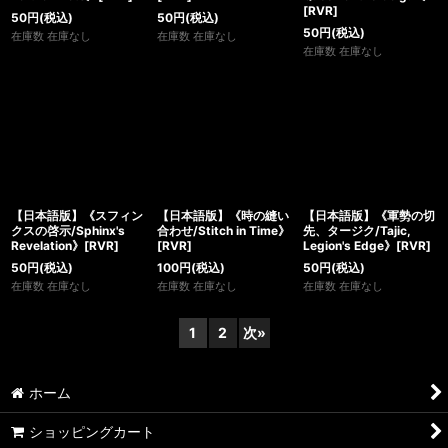
[RVR]
50
円
(税込)
50
円
(税込)
50
円
(税込)
在庫数 在庫なし
在庫数 在庫なし
在庫数 在庫なし
【日本語版】《スフィン
【日本語版】《時の縫い
【日本語版】《軍勢の切
クスの啓示/Sphinx's
合わせ/Stitch in Time》
先、タージク/Tajic,
Revelation》[RVR]
[RVR]
Legion's Edge》[RVR]
50
円
(税込)
100
円
(税込)
50
円
(税込)
在庫数 在庫なし
在庫数 在庫なし
在庫数 在庫なし
1
2
次
»
ホーム
ショッピングカート