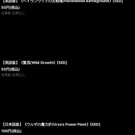
【英語版】《ヘイヴンウッドの古戦場/Havenwood Battleground》[5ED]
50
円
(税込)
在庫数 在庫なし
【英語版】《繁茂/Wild Growth》[5ED]
50
円
(税込)
在庫数 在庫なし
【日本語版】《ウルザの魔力炉/Urza's Power Plant》[5ED]
100
円
(税込)