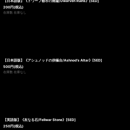
【日本語版】《ドワーフ都市の廃墟/Dwarven Ruins》[5ED]
200
円
(税込)
在庫数 在庫なし
【日本語版】《アシュノッドの供犠台/Ashnod's Altar》[5ED]
500
円
(税込)
在庫数 在庫なし
【英語版】《友なる石/Fellwar Stone》[5ED]
250
円
(税込)