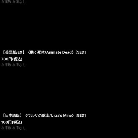
在庫数 在庫なし
【英語版/EX】《動く死体/Animate Dead》[5ED]
700
円
(税込)
在庫数 在庫なし
【日本語版】《ウルザの鉱山/Urza's Mine》[5ED]
100
円
(税込)
在庫数 在庫なし