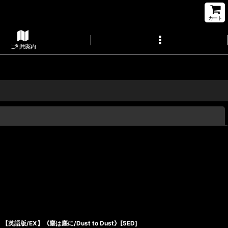
カート
ご利用案内
閉じる
【英語版/EX】《塵は塵に/Dust to Dust》[5ED]