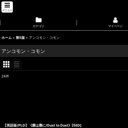
メニュー
カテゴリ
マイページ
ホーム
>
第5版
>
アンコモン・コモン
アンコモン・コモン
24
件
表示数
:
並び順
:
【英語版/PLD】《塵は塵に/Dust to Dust》[5ED]