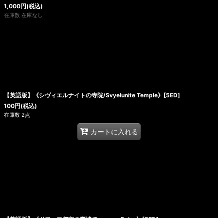
1,000
円
(税込)
在庫数 在庫なし
【英語版】《シヴィエルナイトの寺院/Svyelunite Temple》[5ED]
100
円
(税込)
在庫数 2点
カートに入れる