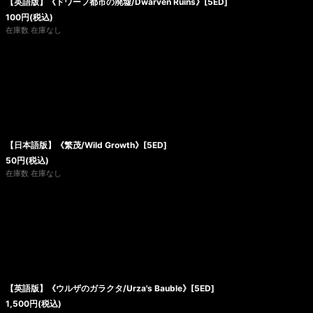
【英語版】《ドワーフ都市の廃墟/Dwarven Ruins》[5ED]
100
円
(税込)
在庫数 在庫なし
【日本語版】《繁茂/Wild Growth》[5ED]
50
円
(税込)
在庫数 在庫なし
【英語版】《ウルザのガラクタ/Urza's Bauble》[5ED]
1,500
円
(税込)