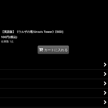
【英語版】《ウルザの塔/Urza's Tower》[5ED]
100
円
(税込)
在庫数 1点
カートに入れる