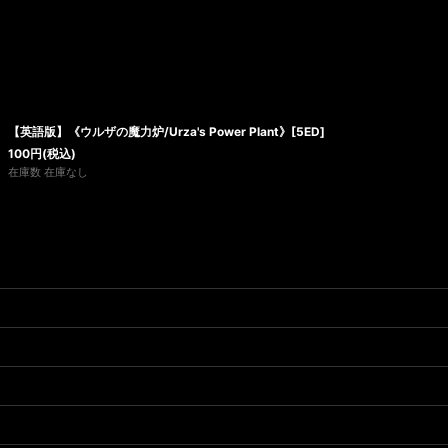
【英語版】《ウルザの魔力炉/Urza's Power Plant》[5ED]
100
円
(税込)
在庫数 在庫なし