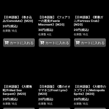
【日本語版】《巻き込
【日本語版】《フェアリ
【日本語版】《要塞ガ
み/Convolute》[M20]
ーの悪党/Faerie
ニ/Fortress Crab》
Miscreant》[M20]
[M20]
20
円
(税込)
30
円
(税込)
20
円
(税込)
在庫数 16点
在庫数 4点
在庫数 16点
カートに入れる
カートに入れる
カートに入れる
【日本語版】《大襞海
【日本語版】《霜のオオ
【日本語版】《大都市の
蛇/Frilled Sea
ヤマネコ/Frost Lynx》
スプライト/Metropolis
Serpent》[M20]
[M20]
Sprite》[M20]
20
円
(税込)
20
円
(税込)
20
円
(税込)
在庫数 16点
在庫数 16点
在庫数 16点