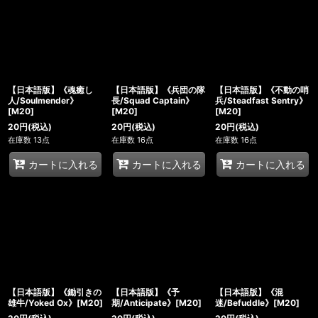
【日本語版】《魂癒し
【日本語版】《兵団の隊
【日本語版】《不動の哨
人/Soulmender》
長/Squad Captain》
兵/Steadfast Sentry》
[M20]
[M20]
[M20]
20
円
(税込)
20
円
(税込)
20
円
(税込)
在庫数 13点
在庫数 16点
在庫数 16点
カートに入れる
カートに入れる
カートに入れる
【日本語版】《鋤引きの
【日本語版】《予
【日本語版】《混
雄牛/Yoked Ox》[M20]
期/Anticipate》[M20]
迷/Befuddle》[M20]