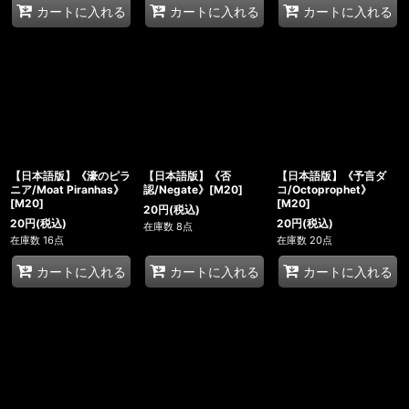
カートに入れる
カートに入れる
カートに入れる
【日本語版】《濠のピラ
【日本語版】《否
【日本語版】《予言ダ
ニア/Moat Piranhas》
認/Negate》[M20]
コ/Octoprophet》
[M20]
[M20]
20
円
(税込)
20
円
(税込)
20
円
(税込)
在庫数 8点
在庫数 16点
在庫数 20点
カートに入れる
カートに入れる
カートに入れる