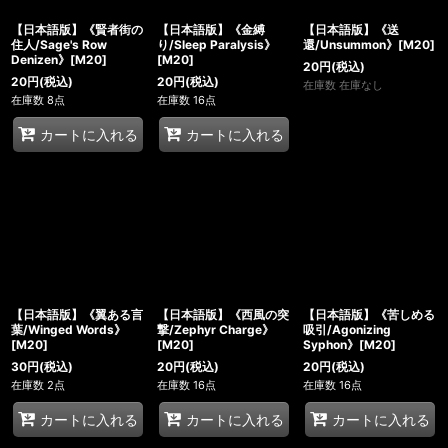
【日本語版】《賢者街の
【日本語版】《金縛
【日本語版】《送
住人/Sage's Row
り/Sleep Paralysis》
還/Unsummon》[M20]
Denizen》[M20]
[M20]
20
円
(税込)
20
円
(税込)
20
円
(税込)
在庫数 在庫なし
在庫数 8点
在庫数 16点
カートに入れる
カートに入れる
【日本語版】《翼ある言
【日本語版】《西風の突
【日本語版】《苦しめる
葉/Winged Words》
撃/Zephyr Charge》
吸引/Agonizing
[M20]
[M20]
Syphon》[M20]
30
円
(税込)
20
円
(税込)
20
円
(税込)
在庫数 2点
在庫数 16点
在庫数 16点
カートに入れる
カートに入れる
カートに入れる