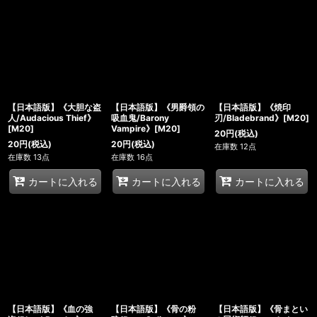
【日本語版】《大胆な盗
【日本語版】《男爵領の
【日本語版】《焼印
人/Audacious Thief》
吸血鬼/Barony
刃/Bladebrand》[M20]
[M20]
Vampire》[M20]
20
円
(税込)
20
円
(税込)
20
円
(税込)
在庫数 12点
在庫数 13点
在庫数 16点
カートに入れる
カートに入れる
カートに入れる
【日本語版】《血の強
【日本語版】《骨の粉
【日本語版】《骨まとい