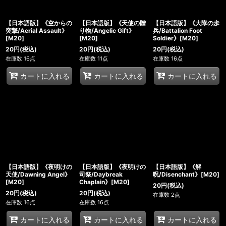
【日本語版】《空からの
【日本語版】《天使の贈
【日本語版】《大隊の歩
突撃/Aerial Assault》
り物/Angelic Gift》
兵/Battalion Foot
[M20]
[M20]
Soldier》[M20]
20
円
(税込)
20
円
(税込)
20
円
(税込)
在庫数 16点
在庫数 11点
在庫数 16点
カートに入れる
カートに入れる
カートに入れる
【日本語版】《夜明けの
【日本語版】《夜明けの
【日本語版】《解
天使/Dawning Angel》
司祭/Daybreak
呪/Disenchant》[M20]
[M20]
Chaplain》[M20]
20
円
(税込)
20
円
(税込)
20
円
(税込)
在庫数 2点
在庫数 16点
在庫数 16点
カートに入れる
カートに入れる
カートに入れる