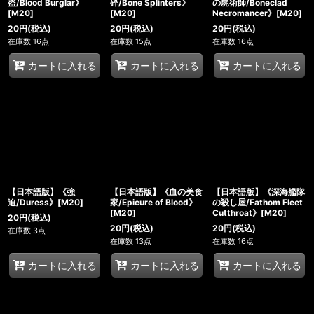
盗/Blood Burglar》
砕/Bone Splinters》
の屍術師/Boneclad
[M20]
[M20]
Necromancer》[M20]
20
円
(税込)
20
円
(税込)
20
円
(税込)
在庫数 16点
在庫数 15点
在庫数 16点
カートに入れる
カートに入れる
カートに入れる
【日本語版】《強
【日本語版】《血の美食
【日本語版】《深海艦隊
迫/Duress》[M20]
家/Epicure of Blood》
の殺し屋/Fathom Fleet
[M20]
Cutthroat》[M20]
20
円
(税込)
20
円
(税込)
20
円
(税込)
在庫数 3点
在庫数 13点
在庫数 16点
カートに入れる
カートに入れる
カートに入れる