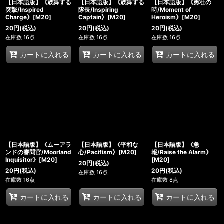
【日本語版】《鼓舞する
【日本語版】《鼓舞する
【日本語版】《勇壮の
突撃/Inspired
隊長/Inspiring
時/Moment of
Charge》[M20]
Captain》[M20]
Heroism》[M20]
20
円
(税込)
20
円
(税込)
20
円
(税込)
在庫数 16点
在庫数 16点
在庫数 16点
カートに入れる
カートに入れる
カートに入れる
【日本語版】《ムーアラ
【日本語版】《平和な
【日本語版】《急
ンドの審問官/Moorland
心/Pacifism》[M20]
報/Raise the Alarm》
Inquisitor》[M20]
[M20]
20
円
(税込)
20
円
(税込)
20
円
(税込)
在庫数 16点
在庫数 16点
在庫数 8点
カートに入れる
カートに入れる
カートに入れる