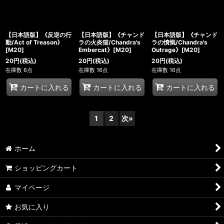
【日本語版】《反逆の行
【日本語版】《チャンド
【日本語版】《チャンド
動/Act of Treason》
ラの火炎猫/Chandra's
ラの憤慨/Chandra's
[M20]
Embercat》[M20]
Outrage》[M20]
20
円
(税込)
20
円
(税込)
20
円
(税込)
在庫数 6点
在庫数 16点
在庫数 16点
カートに入れる
カートに入れる
カートに入れる
1
2
次
»
ホーム
ショッピングカート
マイページ
お気に入り