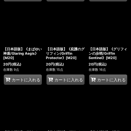
【日本語版】《まばゆい
【日本語版】《庇護のグ
【日本語版】《グリフィ
神盾/Glaring Aegis》
リフィン/Griffin
ンの歩哨/Griffin
[M20]
Protector》[M20]
Sentinel》[M20]
20
円
(税込)
20
円
(税込)
20
円
(税込)
在庫数 9点
在庫数 15点
在庫数 16点
カートに入れる
カートに入れる
カートに入れる