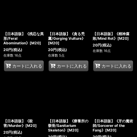
【日本語版】《残忍な異
【日本語版】《貪る禿
【日本語版】《精神腐
形/Feral
鷹/Gorging Vulture》
敗/Mind Rot》[M20]
Abomination》[M20]
[M20]
20
円
(税込)
20
円
(税込)
20
円
(税込)
在庫数 16点
在庫数 16点
在庫数 5点
カートに入れる
カートに入れる
カートに入れる
【日本語版】《殺
【日本語版】《療養所の
【日本語版】《牙の魔術
害/Murder》[M20]
骸骨/Sanitarium
師/Sorcerer of the
Skeleton》[M20]
Fang》[M20]
20
円
(税込)
20
円
(税込)
20
円
(税込)