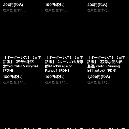
300
円
(税込)
150
円
(税込)
400
円
(税込)
在庫数 在庫なし
在庫数 在庫なし
在庫数 在庫なし
【ボーダーレス】【日本
【ボーダーレス】【日本
【ボーダーレス】【日本
語版】《若年の戦乙
語版】《ルーンの大魔導
語版】《狡猾な侵入者、
女/Youthful Valkyrie》
師/Archmage of
魁渡/Kaito, Cunning
[FDN]
Runes》[FDN]
Infiltrator》[FDN]
100
円
(税込)
100
円
(税込)
1,200
円
(税込)
在庫数 在庫なし
在庫数 在庫なし
在庫数 在庫なし