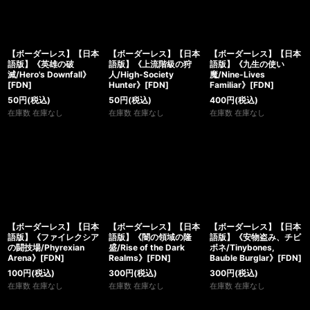
【ボーダーレス】【日本
【ボーダーレス】【日本
【ボーダーレス】【日本
語版】《英雄の破
語版】《上流階級の狩
語版】《九生の使い
滅/Hero's Downfall》
人/High-Society
魔/Nine-Lives
[FDN]
Hunter》[FDN]
Familiar》[FDN]
50
円
(税込)
50
円
(税込)
400
円
(税込)
在庫数 在庫なし
在庫数 在庫なし
在庫数 在庫なし
【ボーダーレス】【日本
【ボーダーレス】【日本
【ボーダーレス】【日本
語版】《ファイレクシア
語版】《闇の領域の隆
語版】《安物盗み、チビ
の闘技場/Phyrexian
盛/Rise of the Dark
ボネ/Tinybones,
Arena》[FDN]
Realms》[FDN]
Bauble Burglar》[FDN]
100
円
(税込)
300
円
(税込)
300
円
(税込)
在庫数 在庫なし
在庫数 在庫なし
在庫数 在庫なし