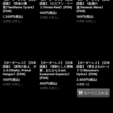
語版】《双炎の暴
語版】《ビビアン・リー
語版】《起源の
君/Twinflame Tyrant》
ド/Vivien Reid》[FDN]
波/Genesis Wave》
[FDN]
[FDN]
100
円
(税込)
1,200
円
(税込)
100
円
(税込)
在庫数 在庫なし
在庫数 在庫なし
在庫数 在庫なし
【ボーダーレス】【日本
【ボーダーレス】【日本
【ボーダーレス】【日本
語版】《原初の飢え、ガ
語版】《溌剌とした探検
語版】《苔生まれのハイ
ルタ/Ghalta, Primal
家、おたから/Loot,
ドラ/Mossborn
Hunger》[FDN]
Exuberant Explorer》
Hydra》[FDN]
[FDN]
100
円
(税込)
2,600
円
(税込)
400
円
(税込)
在庫数 在庫なし
在庫数 1点
在庫数 在庫なし
カートに入れる