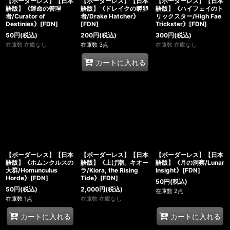
【ボーダーレス】【日本
【ボーダーレス】【日本
【ボーダーレス】【日本
語版】《運命の管理
語版】《ドレイクの孵卵
語版】《ハイフェイのト
者/Curator of
者/Drake Hatcher》
リックスター/High Fae
Destinies》[FDN]
[FDN]
Trickster》[FDN]
50
円
(税込)
200
円
(税込)
300
円
(税込)
在庫数 在庫なし
在庫数 3点
在庫数 在庫なし
カートに入れる
【ボーダーレス】【日本
【ボーダーレス】【日本
【ボーダーレス】【日本
語版】《ホムンクルスの
語版】《上げ潮、キオー
語版】《月の洞察/Lunar
大群/Homunculus
ラ/Kiora, the Rising
Insight》[FDN]
Horde》[FDN]
Tide》[FDN]
50
円
(税込)
50
円
(税込)
2,000
円
(税込)
在庫数 2点
在庫数 1点
在庫数 在庫なし
カートに入れる
カートに入れる