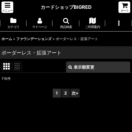
カードショップBIGRED
メニュー
カート
カテゴリ
マイページ
商品検索
ご利用案内
ホーム
>
ファウンデーションズ
>
ボーダーレス・拡張アート
ボーダーレス・拡張アート
表示順変更
閉じる
116
件
表示数
:
1
2
次
»
並び順
:
絞り込む