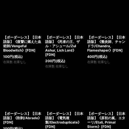
【ボーダーレス】【日本
【ボーダーレス】【日本
【ボーダーレス】【日本
語版】《復讐に燃えた血
語版】《死者の王、ザ
語版】《整炎師、チャン
術師/Vengeful
ル・アシュール/Zul
ドラ/Chandra,
Bloodwitch》[FDN]
Ashur, Lich Lord》
Flameshaper》[FDN]
[FDN]
100
円
(税込)
400
円
(税込)
200
円
(税込)
在庫数 在庫なし
在庫数 在庫なし
在庫数 在庫なし
【ボーダーレス】【日本
【ボーダーレス】【日本
【ボーダーレス】【日本
語版】《削剥/Abrade》
語版】《電気複
語版】《原初の嵐、エタ
[FDN]
製/Electroduplicate》
ーリ/Etali, Primal
[FDN]
Storm》[FDN]
100
円
(税込)