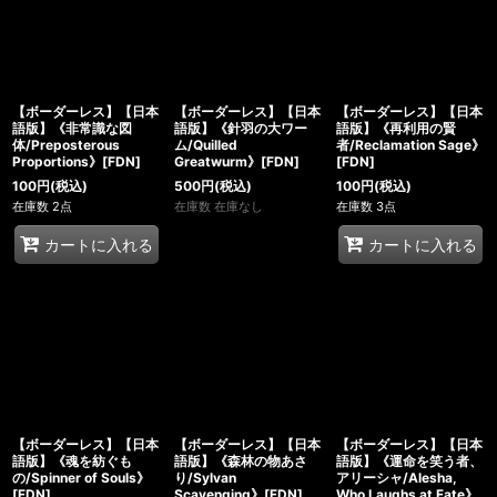
【ボーダーレス】【日本
【ボーダーレス】【日本
【ボーダーレス】【日本
語版】《非常識な図
語版】《針羽の大ワー
語版】《再利用の賢
体/Preposterous
ム/Quilled
者/Reclamation Sage》
Proportions》[FDN]
Greatwurm》[FDN]
[FDN]
100
円
(税込)
500
円
(税込)
100
円
(税込)
在庫数 2点
在庫数 在庫なし
在庫数 3点
カートに入れる
カートに入れる
【ボーダーレス】【日本
【ボーダーレス】【日本
【ボーダーレス】【日本
語版】《魂を紡ぐも
語版】《森林の物あさ
語版】《運命を笑う者、
の/Spinner of Souls》
り/Sylvan
アリーシャ/Alesha,
[FDN]
Scavenging》[FDN]
Who Laughs at Fate》