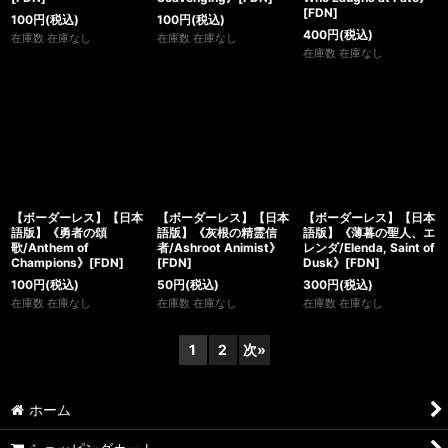
[FDN]
100
円
(税込)
100
円
(税込)
400
円
(税込)
在庫数 在庫なし
在庫数 在庫なし
在庫数 在庫なし
【ボーダーレス】【日本
【ボーダーレス】【日本
【ボーダーレス】【日本
語版】《勇者の頌
語版】《灰根の精霊信
語版】《薄暮の聖人、エ
歌/Anthem of
者/Ashroot Animist》
レンダ/Elenda, Saint of
Champions》[FDN]
[FDN]
Dusk》[FDN]
100
円
(税込)
50
円
(税込)
300
円
(税込)
在庫数 在庫なし
在庫数 在庫なし
在庫数 在庫なし
1
2
次
»
ホーム