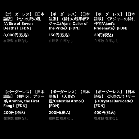
【ボーダーレス】【日本
【ボーダーレス】【日本
【ボーダーレス】【日本
語版】《七つの死の種
語版】《群れの統率者ア
語版】《アジャニの群れ
父/Sire of Seven
ジャニ/Ajani, Caller of
仲間/Ajani's
Deaths》[FDN]
the Pride》[FDN]
Pridemate》[FDN]
8,000
円
(税込)
150
円
(税込)
30
円
(税込)
在庫数 在庫なし
在庫数 在庫なし
在庫数 在庫なし
【ボーダーレス】【日本
【ボーダーレス】【日本
【ボーダーレス】【日本
語版】《初祖牙、アラー
語版】《天界の
語版】《水晶のバリケー
ボ/Arahbo, the First
鎧/Celestial Armor》
ド/Crystal Barricade》
Fang》[FDN]
[FDN]
[FDN]
200
円
(税込)
200
円
(税込)
400
円
(税込)
在庫数 在庫なし
在庫数 在庫なし
在庫数 在庫なし