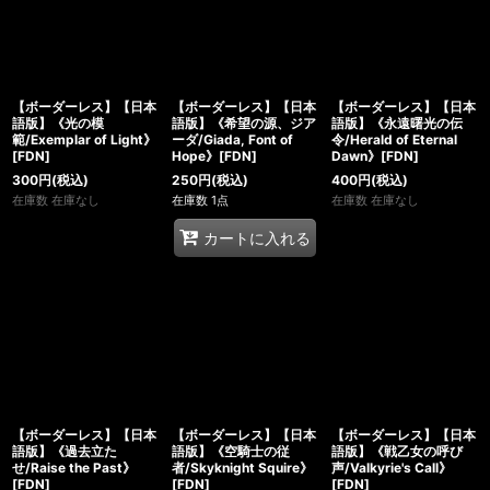
【ボーダーレス】【日本
【ボーダーレス】【日本
【ボーダーレス】【日本
語版】《光の模
語版】《希望の源、ジア
語版】《永遠曙光の伝
範/Exemplar of Light》
ーダ/Giada, Font of
令/Herald of Eternal
[FDN]
Hope》[FDN]
Dawn》[FDN]
300
円
(税込)
250
円
(税込)
400
円
(税込)
在庫数 在庫なし
在庫数 1点
在庫数 在庫なし
カートに入れる
【ボーダーレス】【日本
【ボーダーレス】【日本
【ボーダーレス】【日本
語版】《過去立た
語版】《空騎士の従
語版】《戦乙女の呼び
せ/Raise the Past》
者/Skyknight Squire》
声/Valkyrie's Call》
[FDN]
[FDN]
[FDN]