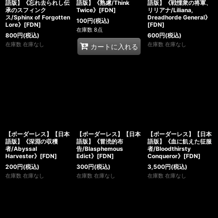
語版】《忘れ去られし伝
語版】《熟慮/Think
語版】《戦慄衆の将軍、
承のスフィンク
Twice》[FDN]
リリアナ/Liliana,
ス/Sphinx of Forgotten
Dreadhorde General》
100
円
(税込)
Lore》[FDN]
[FDN]
在庫数 8点
800
円
(税込)
600
円
(税込)
在庫数 在庫なし
在庫数 在庫なし
カートに入れる
【ボーダーレス】【日本
【ボーダーレス】【日本
【ボーダーレス】【日本
語版】《深淵の収穫
語版】《冒涜的布
語版】《血に飢えた征服
者/Abyssal
告/Blasphemous
者/Bloodthirsty
Harvester》[FDN]
Edict》[FDN]
Conqueror》[FDN]
200
円
(税込)
300
円
(税込)
3,500
円
(税込)
在庫数 在庫なし
在庫数 在庫なし
在庫数 在庫なし