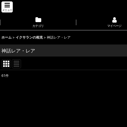
メニュー
カテゴリ
マイページ
ホーム
>
イクサランの相克
>
神話レア・レア
神話レア・レア
61
件
表示数
:
並び順
: