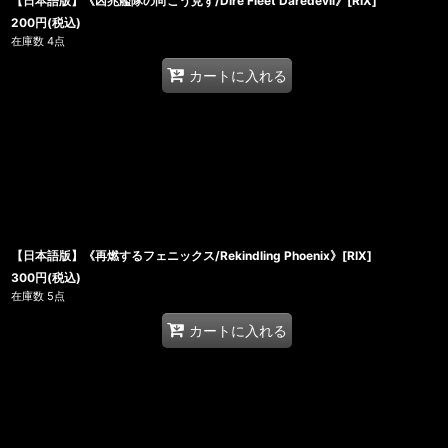
【日本語版】《凶兆艦隊の向こう見ず/Dire Fleet Daredevil》[RIX]
200
円
(税込)
在庫数 4点
カートに入れる
【日本語版】《再燃するフェニックス/Rekindling Phoenix》[RIX]
300
円
(税込)
在庫数 5点
カートに入れる