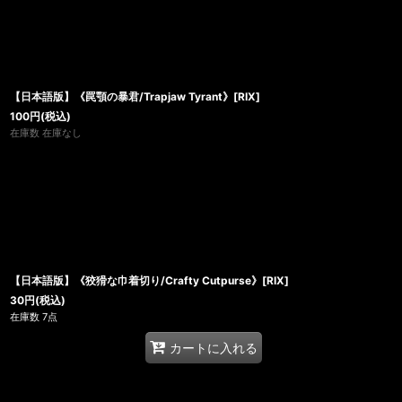
【日本語版】《罠顎の暴君/Trapjaw Tyrant》[RIX]
100
円
(税込)
在庫数 在庫なし
【日本語版】《狡猾な巾着切り/Crafty Cutpurse》[RIX]
30
円
(税込)
在庫数 7点
カートに入れる