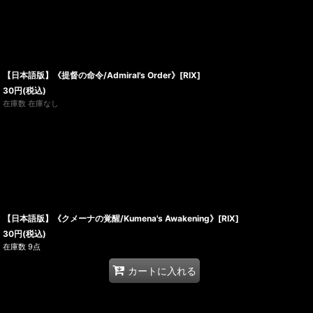
【日本語版】《提督の命令/Admiral's Order》[RIX]
30
円
(税込)
在庫数 在庫なし
【日本語版】《クメーナの覚醒/Kumena's Awakening》[RIX]
30
円
(税込)
在庫数 9点
カートに入れる