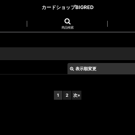
カードショップBIGRED
商品検索
表示順変更
1
2
次
»
絞り込む