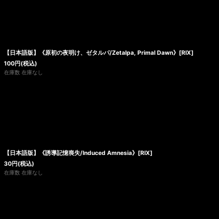
【日本語版】《原初の夜明け、ゼタルパ/Zetalpa, Primal Dawn》[RIX]
100
円
(税込)
在庫数 在庫なし
【日本語版】《誘導記憶喪失/Induced Amnesia》[RIX]
30
円
(税込)
在庫数 在庫なし