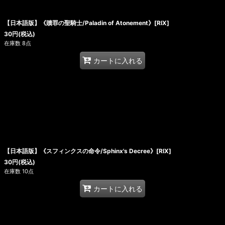
【日本語版】《贖罪の聖騎士/Paladin of Atonement》[RIX]
30
円
(税込)
在庫数 8点
カートに入れる
【日本語版】《スフィンクスの命令/Sphinx's Decree》[RIX]
30
円
(税込)
在庫数 10点
カートに入れる