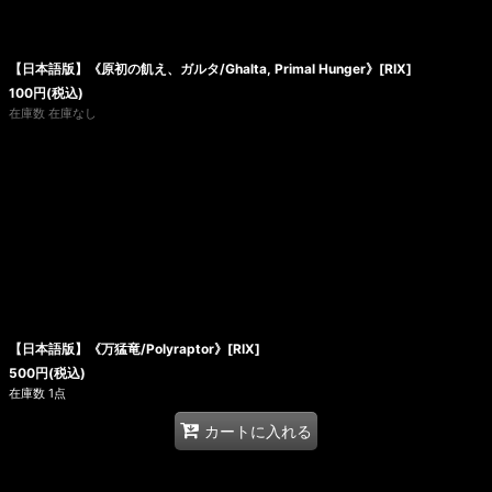
【日本語版】《原初の飢え、ガルタ/Ghalta, Primal Hunger》[RIX]
100
円
(税込)
在庫数 在庫なし
【日本語版】《万猛竜/Polyraptor》[RIX]
500
円
(税込)
在庫数 1点
カートに入れる