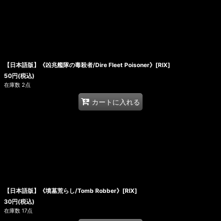
【日本語版】《凶兆艦隊の毒殺者/Dire Fleet Poisoner》[RIX]
50
円
(税込)
在庫数 2点
カートに入れる
【日本語版】《墳墓荒らし/Tomb Robber》[RIX]
30
円
(税込)
在庫数 17点