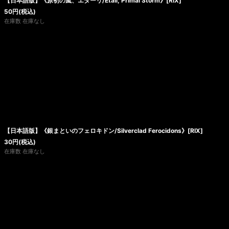
【日本語版】《原初の嵐、エターリ/Etali, Primal Storm》[RIX]
50
円
(税込)
在庫数 在庫なし
【日本語版】《銀まといのフェロキドン/Silverclad Ferocidons》[RIX]
30
円
(税込)
在庫数 在庫なし