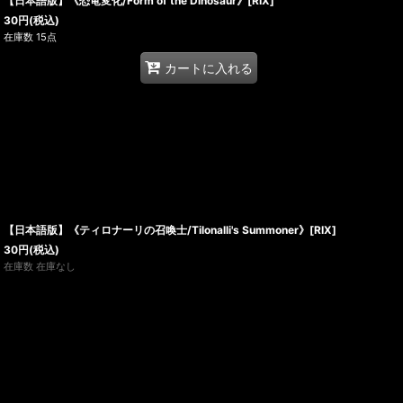
【日本語版】《恐竜変化/Form of the Dinosaur》[RIX]
30
円
(税込)
在庫数 15点
カートに入れる
【日本語版】《ティロナーリの召喚士/Tilonalli's Summoner》[RIX]
30
円
(税込)
在庫数 在庫なし