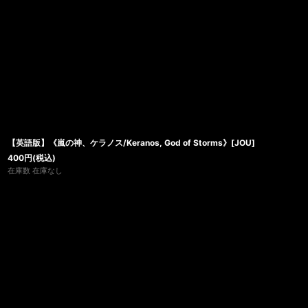
【英語版】《嵐の神、ケラノス/Keranos, God of Storms》[JOU]
400
円
(税込)
在庫数 在庫なし