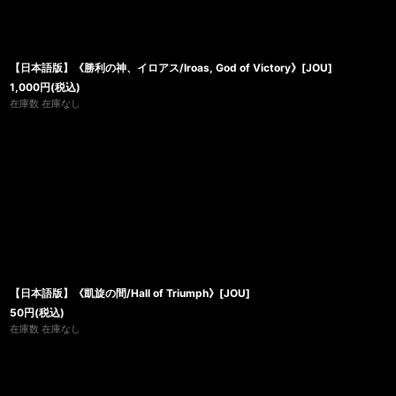
【日本語版】《勝利の神、イロアス/Iroas, God of Victory》[JOU]
1,000
円
(税込)
在庫数 在庫なし
【日本語版】《凱旋の間/Hall of Triumph》[JOU]
50
円
(税込)
在庫数 在庫なし