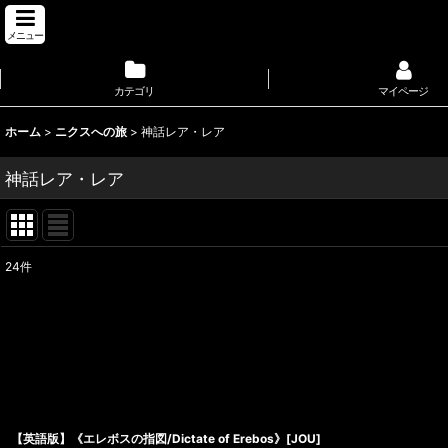
メニュー
カテゴリ
マイページ
ホーム
>
ニクスへの旅
>
神話レア・レア
神話レア・レア
24
件
表示数
:
並び順
:
【英語版】《エレボスの指図/Dictate of Erebos》[JOU]