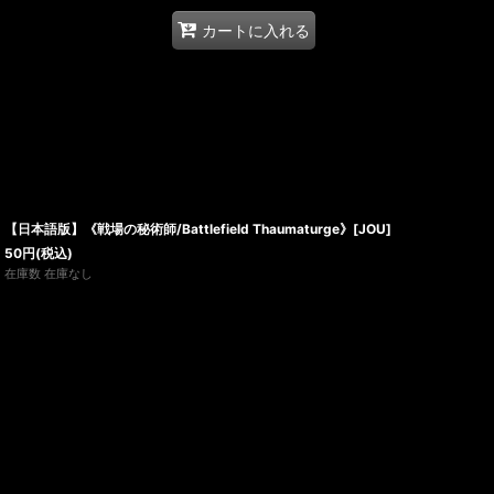
カートに入れる
【日本語版】《戦場の秘術師/Battlefield Thaumaturge》[JOU]
50
円
(税込)
在庫数 在庫なし