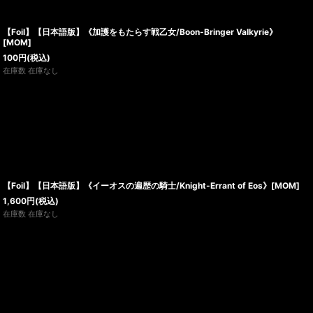
【Foil】【日本語版】《加護をもたらす戦乙女/Boon-Bringer Valkyrie》
[MOM]
100
円
(税込)
在庫数 在庫なし
【Foil】【日本語版】《イーオスの遍歴の騎士/Knight-Errant of Eos》[MOM]
1,600
円
(税込)
在庫数 在庫なし