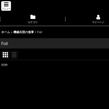
メニュー
カテゴリ
マイページ
ホーム
>
機械兵団の進軍
>
Foil
Foil
95
件
表示数
:
並び順
: