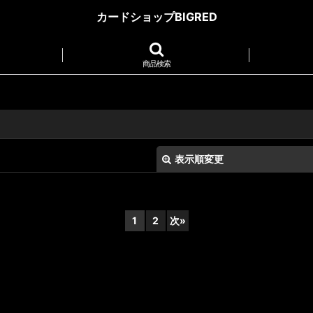
カードショップBIGRED
商品検索
表示順変更
1
2
次
»
絞り込む