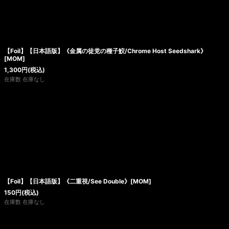
【Foil】【日本語版】《金属の徒党の種子鮫/Chrome Host Seedshark》
[MOM]
1,300
円
(税込)
在庫数 在庫なし
【Foil】【日本語版】《二重視/See Double》[MOM]
150
円
(税込)
在庫数 在庫なし