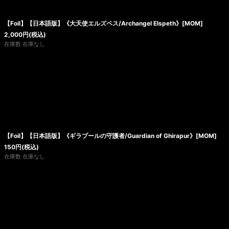
【Foil】【日本語版】《大天使エルズペス/Archangel Elspeth》[MOM]
2,000
円
(税込)
在庫数 在庫なし
【Foil】【日本語版】《ギラプールの守護者/Guardian of Ghirapur》[MOM]
150
円
(税込)
在庫数 在庫なし