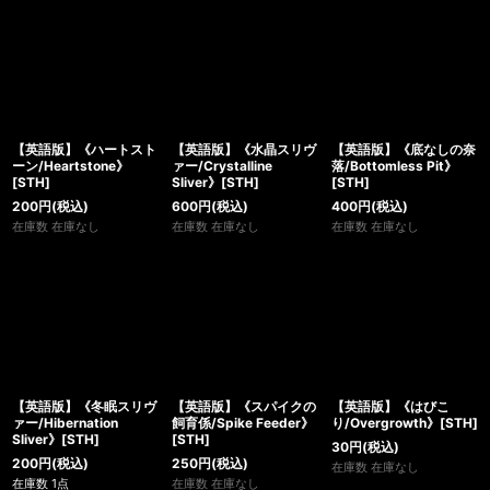
【英語版】《ハートスト
【英語版】《水晶スリヴ
【英語版】《底なしの奈
ーン/Heartstone》
ァー/Crystalline
落/Bottomless Pit》
[STH]
Sliver》[STH]
[STH]
200
円
(税込)
600
円
(税込)
400
円
(税込)
在庫数 在庫なし
在庫数 在庫なし
在庫数 在庫なし
【英語版】《冬眠スリヴ
【英語版】《スパイクの
【英語版】《はびこ
ァー/Hibernation
飼育係/Spike Feeder》
り/Overgrowth》[STH]
Sliver》[STH]
[STH]
30
円
(税込)
200
円
(税込)
250
円
(税込)
在庫数 在庫なし
在庫数 1点
在庫数 在庫なし