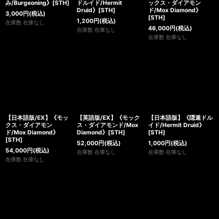
絞り込む
み/Burgeoning》[STH]
ドルイド/Hermit
ックス・ダイアモン
Druid》[STH]
ド/Mox Diamond》
3,000
円
(税込)
[STH]
1,200
円
(税込)
在庫数 在庫なし
46,000
円
(税込)
在庫数 在庫なし
在庫数 在庫なし
【日本語版/EX】《モッ
【英語版/EX】《モック
【日本語版】《隠遁ドル
クス・ダイアモン
ス・ダイアモンド/Mox
イド/Hermit Druid》
ド/Mox Diamond》
Diamond》[STH]
[STH]
[STH]
52,000
円
(税込)
1,000
円
(税込)
54,000
円
(税込)
在庫数 在庫なし
在庫数 在庫なし
在庫数 在庫なし