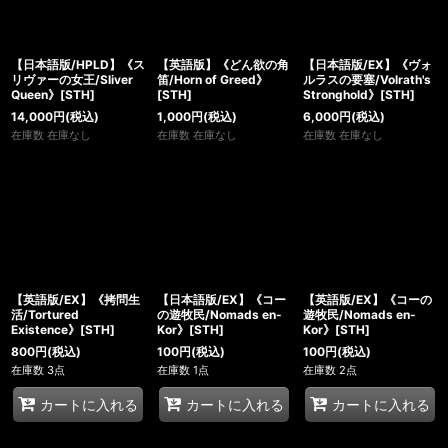
【日本語版/HPLD】《ス
【英語版】《どん欲の角
【日本語版/EX】《ヴォ
リヴァーの女王/Sliver
笛/Horn of Greed》
ルラスの要塞/Volrath's
Queen》[STH]
[STH]
Stronghold》[STH]
14,000
円
(税込)
1,000
円
(税込)
6,000
円
(税込)
在庫数 在庫なし
在庫数 在庫なし
在庫数 在庫なし
【英語版/EX】《拷問生
【日本語版/EX】《コー
【英語版/EX】《コーの
活/Tortured
の遊牧民/Nomads en-
遊牧民/Nomads en-
Existence》[STH]
Kor》[STH]
Kor》[STH]
800
円
(税込)
100
円
(税込)
100
円
(税込)
在庫数 3点
在庫数 1点
在庫数 2点
カートに入れる
カートに入れる
カートに入れる