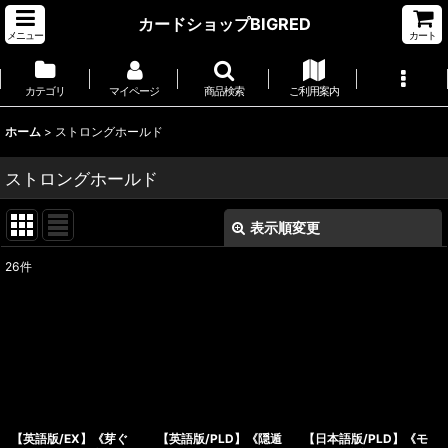
カードショップBIGRED
メニュー
カート
カテゴリ
マイページ
商品検索
ご利用案内
ホーム
>
ストロングホールド
ストロングホールド
表示順変更
閉じる
26
件
サブカテゴリ
:
表示数
:
並び順
:
【英語版/EX】《芽ぐ
【英語版/PLD】《隠遁
【日本語版/PLD】《モ