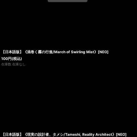
【日本語版】《渦巻く霧の行進/March of Swirling Mist》[NEO]
100
円
(税込)
在庫数 在庫なし
【日本語版】《現実の設計者、タメシ/Tameshi, Reality Architect》[NEO]