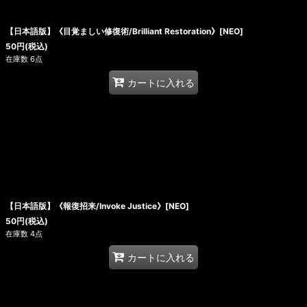
絞り込む
【日本語版】《目覚ましい修復術/Brilliant Restoration》[NEO]
50
円
(税込)
在庫数 6点
カートに入れる
【日本語版】《報復招来/Invoke Justice》[NEO]
50
円
(税込)
在庫数 4点
カートに入れる