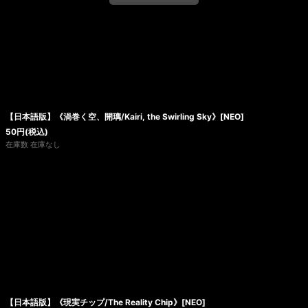
【日本語版】《渦巻く空、開璃/Kairi, the Swirling Sky》[NEO]
50
円
(税込)
在庫数 在庫なし
【日本語版】《現実チップ/The Reality Chip》[NEO]