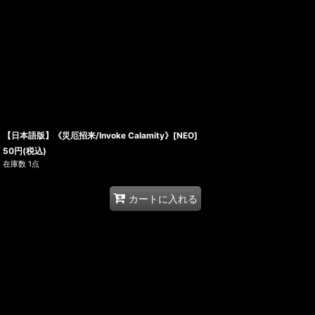
【日本語版】《災厄招来/Invoke Calamity》[NEO]
50
円
(税込)
在庫数 1点
カートに入れる