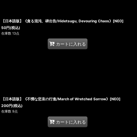
【日本語版】《貪る混沌、碑出告/Hidetsugu, Devouring Chaos》[NEO]
50
円
(税込)
在庫数 13点
カートに入れる
【日本語版】《不憫な悲哀の行進/March of Wretched Sorrow》[NEO]
200
円
(税込)
在庫数 9点
カートに入れる