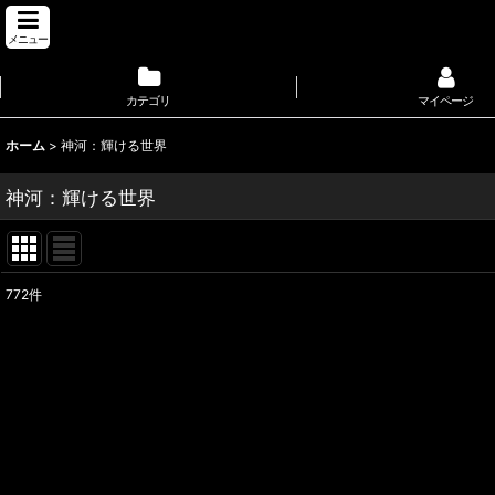
メニュー
カテゴリ
マイページ
ホーム
>
神河：輝ける世界
神河：輝ける世界
772
件
サブカテゴリ
:
表示数
:
並び順
: