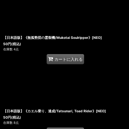
【日本語版】《無孤勢団の霊裂機/Mukotai Soulripper》[NEO]
50
円
(税込)
在庫数 4点
カートに入れる
【日本語版】《カエル乗り、達成/Tatsunari, Toad Rider》[NEO]
50
円
(税込)
在庫数 8点