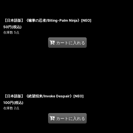
【日本語版】《噛掌の忍者/Biting-Palm Ninja》[NEO]
50
円
(税込)
在庫数 5点
カートに入れる
【日本語版】《絶望招来/Invoke Despair》[NEO]
100
円
(税込)
在庫数 2点
カートに入れる