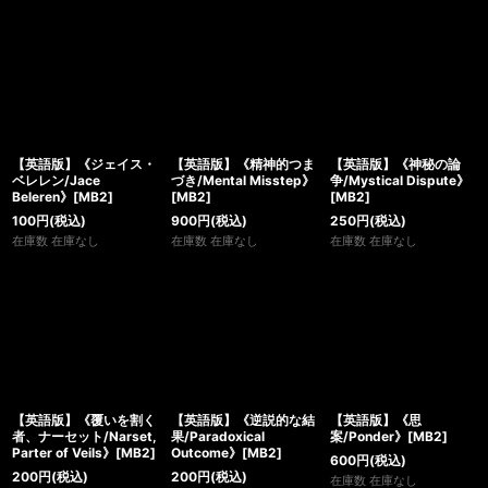
【英語版】《ジェイス・
【英語版】《精神的つま
【英語版】《神秘の論
ベレレン/Jace
づき/Mental Misstep》
争/Mystical Dispute》
Beleren》[MB2]
[MB2]
[MB2]
100
円
(税込)
900
円
(税込)
250
円
(税込)
在庫数 在庫なし
在庫数 在庫なし
在庫数 在庫なし
【英語版】《覆いを割く
【英語版】《逆説的な結
【英語版】《思
者、ナーセット/Narset,
果/Paradoxical
案/Ponder》[MB2]
Parter of Veils》[MB2]
Outcome》[MB2]
600
円
(税込)
200
円
(税込)
200
円
(税込)
在庫数 在庫なし