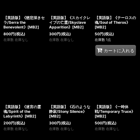
【英語版】《慈悲深きセ
【英語版】《スカイクレ
【英語版】《テーロスの
ラ/Serra the
イブの亡霊/Skyclave
魂/Soul of Theros》
Benevolent》[MB2]
Apparition》[MB2]
[MB2]
800
円
(税込)
300
円
(税込)
50
円
(税込)
在庫数 在庫なし
在庫数 在庫なし
在庫数 1点
カートに入れる
【英語版】《迷宮の霊
【英語版】《石のような
【英語版】《一時休
魂/Spirit of the
静寂/Stony Silence》
戦/Temporary Truce》
Labyrinth》[MB2]
[MB2]
[MB2]
200
円
(税込)
300
円
(税込)
500
円
(税込)
在庫数 在庫なし
在庫数 在庫なし
在庫数 在庫なし