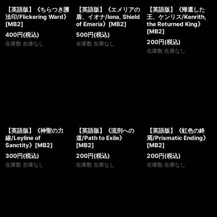
【英語版】《ちらつき護
【英語版】《エメリアの
【英語版】《帰還した
法印/Flickering Ward》
盾、イオナ/Iona, Shield
王、ケンリス/Kenrith,
[MB2]
of Emeria》[MB2]
the Returned King》
[MB2]
400
円
(税込)
500
円
(税込)
200
円
(税込)
在庫数 在庫なし
在庫数 在庫なし
在庫数 在庫なし
【英語版】《神聖の力
【英語版】《流刑への
【英語版】《虹色の終
線/Leyline of
道/Path to Exile》
焉/Prismatic Ending》
Sanctity》[MB2]
[MB2]
[MB2]
300
円
(税込)
200
円
(税込)
200
円
(税込)
在庫数 在庫なし
在庫数 在庫なし
在庫数 在庫なし