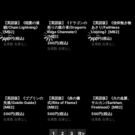
【英語版】《稲妻の連
【英語版】《ドラゴンの
【英語版】《信仰無き物
鎖/Chain Lightning》
怒りの媒介者/Dragon's
あさり/Faithless
[MB2]
Rage Channeler》
Looting》[MB2]
[MB2]
200
円
(税込)
100
円
(税込)
300
円
(税込)
在庫数 在庫なし
在庫数 在庫なし
在庫数 在庫なし
【英語版】《ゴブリンの
【英語版】《炎の儀
【英語版】《火の血脈、
先達/Goblin Guide》
式/Rite of Flame》
サルカン/Sarkhan,
[MB2]
[MB2]
Fireblood》[MB2]
200
円
(税込)
500
円
(税込)
500
円
(税込)
在庫数 在庫なし
在庫数 在庫なし
在庫数 在庫なし
1
2
3
次
»