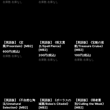
在庫数 在庫なし
在庫数 在庫なし
【英語版】《定
【英語版】《呪文貫
【英語版】《宝船の巡
業/Preordain》[MB2]
き/Spell Pierce》
航/Treasure Cruise》
[MB2]
[MB2]
600
円
(税込)
200
円
(税込)
100
円
(税込)
在庫数 在庫なし
在庫数 在庫なし
在庫数 在庫なし
【英語版】《不自然な淘
【英語版】《ボーラスの
【英語版】《弱者選
汰/Unnatural
城塞/Bolas's Citadel》
別/Culling the Weak》
Selection》[MB2]
[MB2]
[MB2]