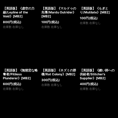
【英語版】《虚空の力
【英語版】《マルドゥの
【英語版】《もぎと
線/Leyline of the
先導/Mardu Outrider》
り/Mutilate》[MB2]
Void》[MB2]
[MB2]
100
円
(税込)
800
円
(税込)
100
円
(税込)
在庫数 在庫なし
在庫数 在庫なし
在庫数 在庫なし
【英語版】《無慈悲な略
【英語版】《ネズミの群
【英語版】《縫い師への
奪者/Pitiless
棲/Rat Colony》[MB2]
供給者/Stitcher's
Plunderer》[MB2]
Supplier》[MB2]
300
円
(税込)
600
円
(税込)
400
円
(税込)
在庫数 在庫なし
在庫数 在庫なし
在庫数 在庫なし