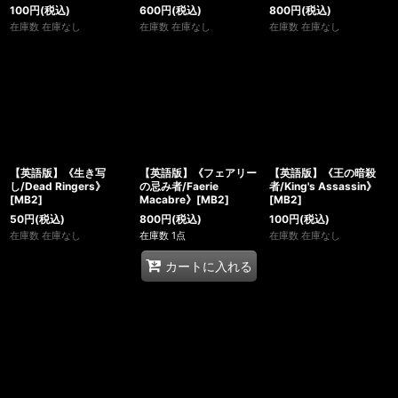
100
円
(税込)
600
円
(税込)
800
円
(税込)
在庫数 在庫なし
在庫数 在庫なし
在庫数 在庫なし
【英語版】《生き写
【英語版】《フェアリー
【英語版】《王の暗殺
し/Dead Ringers》
の忌み者/Faerie
者/King's Assassin》
[MB2]
Macabre》[MB2]
[MB2]
50
円
(税込)
800
円
(税込)
100
円
(税込)
在庫数 在庫なし
在庫数 1点
在庫数 在庫なし
カートに入れる