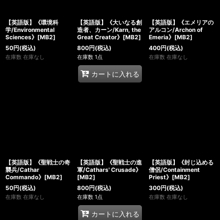
【英語版】《環境科
【英語版】《大いなる創
【英語版】《エメリアの
学/Environmental
造者、カーン/Karn, the
アルコン/Archon of
Sciences》[MB2]
Great Creator》[MB2]
Emeria》[MB2]
50
円
(税込)
800
円
(税込)
400
円
(税込)
在庫数 在庫なし
在庫数 1点
在庫数 在庫なし
カートに入れる
【英語版】《聖戦士の奇
【英語版】《聖戦士の進
【英語版】《封じ込める
襲兵/Cathar
軍/Cathars' Crusade》
僧侶/Containment
Commando》[MB2]
[MB2]
Priest》[MB2]
50
円
(税込)
800
円
(税込)
300
円
(税込)
在庫数 在庫なし
在庫数 1点
在庫数 在庫なし
カートに入れる