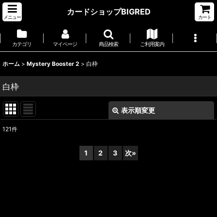
カードショップBIGRED
メニュー
カート
カテゴリ
マイページ
商品検索
ご利用案内
ホーム
>
Mystery Booster 2
>
白枠
白枠
表示順変更
閉じる
121
件
表示数
:
1
2
3
次
»
並び順
:
絞り込む