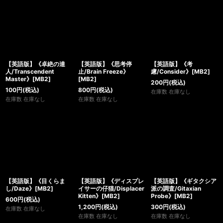
【英語版】《卓絶の達
【英語版】《思考停
【英語版】《考
人/Transcendent
止/Brain Freeze》
慮/Consider》[MB2]
Master》[MB2]
[MB2]
200
円
(税込)
100
円
(税込)
800
円
(税込)
在庫数 在庫なし
在庫数 在庫なし
在庫数 在庫なし
【英語版】《目くらま
【英語版】《ディスプレ
【英語版】《ギタクシア
し/Daze》[MB2]
イサーの仔猫/Displacer
派の調査/Gitaxian
Kitten》[MB2]
Probe》[MB2]
600
円
(税込)
1,200
円
(税込)
300
円
(税込)
在庫数 在庫なし
在庫数 在庫なし
在庫数 在庫なし