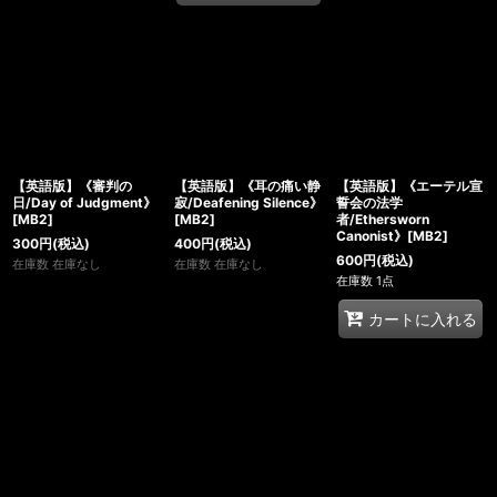
【英語版】《審判の
【英語版】《耳の痛い静
【英語版】《エーテル宣
日/Day of Judgment》
寂/Deafening Silence》
誓会の法学
[MB2]
[MB2]
者/Ethersworn
Canonist》[MB2]
300
円
(税込)
400
円
(税込)
600
円
(税込)
在庫数 在庫なし
在庫数 在庫なし
在庫数 1点
カートに入れる