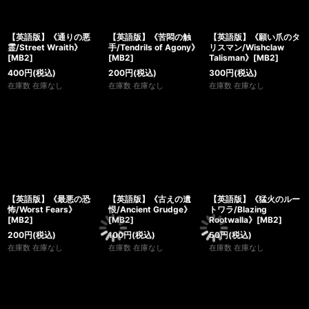
【英語版】《通りの悪
【英語版】《苦悶の触
【英語版】《願い爪のタ
霊/Street Wraith》
手/Tendrils of Agony》
リスマン/Wishclaw
[MB2]
[MB2]
Talisman》[MB2]
400
円
(税込)
200
円
(税込)
300
円
(税込)
在庫数 在庫なし
在庫数 在庫なし
在庫数 在庫なし
【英語版】《最悪の恐
【英語版】《古えの遺
【英語版】《猛火のルー
怖/Worst Fears》
恨/Ancient Grudge》
トワラ/Blazing
[MB2]
[MB2]
Rootwalla》[MB2]
200
円
(税込)
100
円
(税込)
50
円
(税込)
在庫数 在庫なし
在庫数 在庫なし
在庫数 在庫なし