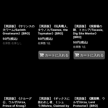
【英語版】《サリンスの
【英語版】《玩具職人、
【英語版】《採掘場の
大ワーム/Sarinth
タウノス/Tawnos, the
師、トカシア/Tocasia,
Greatwurm》[BRO]
Toymaker》[BRO]
Dig Site Mentor》
[BRO]
50
円
(税込)
50
円
(税込)
50
円
(税込)
在庫数 在庫なし
在庫数 1点
在庫数 1点
カートに入れる
カートに入れる
【英語版】《クルーグ
【英語版】《ギックスに
【英語版】《護国卿、ウ
公、ウルザ/Urza,
拾われし者、ミシュ
ルザ/Urza, Lord
Prince of Kroog》
ラ/Mishra, Claimed by
Protector》[BRO]