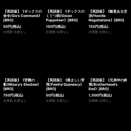
【英語版】《ギックスの
【英語版】《ギックスの
【英語版】《敵意ある交
命令/Gix's Command》
くぐつ師/Gixian
渉/Hostile
[BRO]
Puppeteer》[BRO]
Negotiations》[BRO]
50
円
(税込)
150
円
(税込)
150
円
(税込)
在庫数 在庫なし
在庫数 在庫なし
在庫数 在庫なし
【英語版】《苦難の
【英語版】《痛ましい苦
【英語版】《兄弟仲の終
影/Misery's Shadow》
境/Painful Quandary》
焉/Brotherhood's
[BRO]
[BRO]
End》[BRO]
750
円
(税込)
50
円
(税込)
1,500
円
(税込)
在庫数 在庫なし
在庫数 在庫なし
在庫数 在庫なし