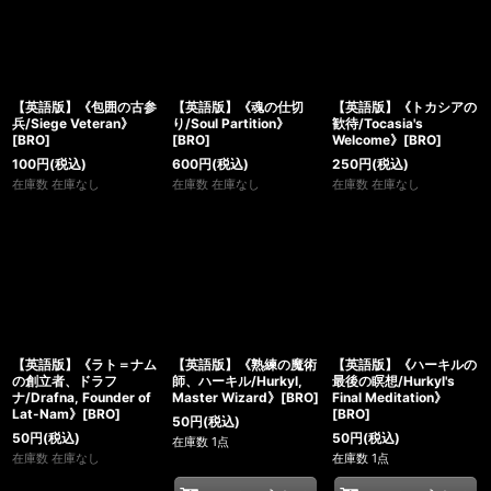
【英語版】《包囲の古参
【英語版】《魂の仕切
【英語版】《トカシアの
兵/Siege Veteran》
り/Soul Partition》
歓待/Tocasia's
[BRO]
[BRO]
Welcome》[BRO]
100
円
(税込)
600
円
(税込)
250
円
(税込)
在庫数 在庫なし
在庫数 在庫なし
在庫数 在庫なし
【英語版】《ラト＝ナム
【英語版】《熟練の魔術
【英語版】《ハーキルの
の創立者、ドラフ
師、ハーキル/Hurkyl,
最後の瞑想/Hurkyl's
ナ/Drafna, Founder of
Master Wizard》[BRO]
Final Meditation》
Lat-Nam》[BRO]
[BRO]
50
円
(税込)
50
円
(税込)
50
円
(税込)
在庫数 1点
在庫数 在庫なし
在庫数 1点