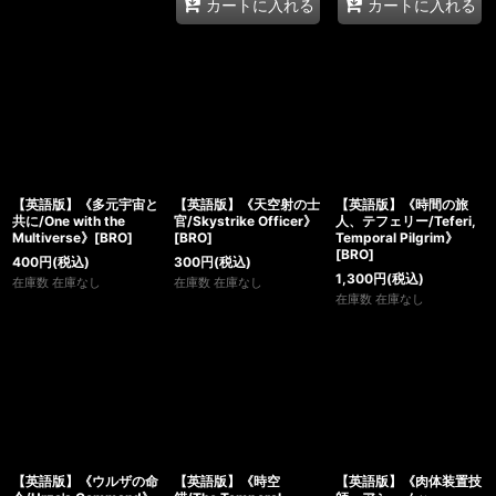
カートに入れる
カートに入れる
【英語版】《多元宇宙と
【英語版】《天空射の士
【英語版】《時間の旅
共に/One with the
官/Skystrike Officer》
人、テフェリー/Teferi,
Multiverse》[BRO]
[BRO]
Temporal Pilgrim》
[BRO]
400
円
(税込)
300
円
(税込)
1,300
円
(税込)
在庫数 在庫なし
在庫数 在庫なし
在庫数 在庫なし
【英語版】《ウルザの命
【英語版】《時空
【英語版】《肉体装置技