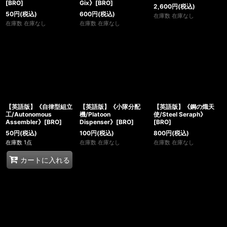
[BRO]
Gix》[BRO]
2,600
円
(税込)
50
円
(税込)
600
円
(税込)
在庫数 在庫なし
在庫数 在庫なし
在庫数 在庫なし
【英語版】《自律型組立
【英語版】《小隊分配
【英語版】《鋼の熾天
工/Autonomous
機/Platoon
使/Steel Seraph》
Assembler》[BRO]
Dispenser》[BRO]
[BRO]
50
円
(税込)
100
円
(税込)
800
円
(税込)
在庫数 1点
在庫数 在庫なし
在庫数 在庫なし
カートに入れる