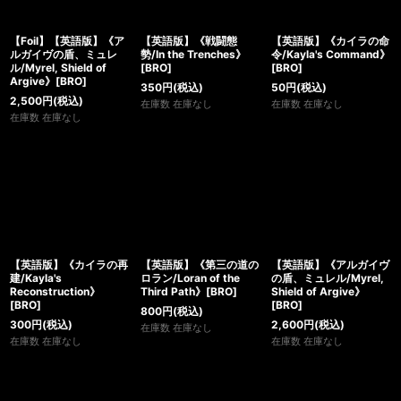
【Foil】【英語版】《ア
【英語版】《戦闘態
【英語版】《カイラの命
ルガイヴの盾、ミュレ
勢/In the Trenches》
令/Kayla's Command》
ル/Myrel, Shield of
[BRO]
[BRO]
Argive》[BRO]
350
円
(税込)
50
円
(税込)
2,500
円
(税込)
在庫数 在庫なし
在庫数 在庫なし
在庫数 在庫なし
【英語版】《カイラの再
【英語版】《第三の道の
【英語版】《アルガイヴ
建/Kayla's
ロラン/Loran of the
の盾、ミュレル/Myrel,
Reconstruction》
Third Path》[BRO]
Shield of Argive》
[BRO]
[BRO]
800
円
(税込)
300
円
(税込)
2,600
円
(税込)
在庫数 在庫なし
在庫数 在庫なし
在庫数 在庫なし