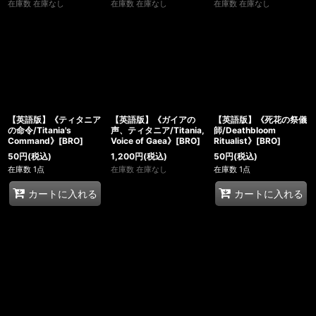
在庫数 在庫なし
在庫数 在庫なし
在庫数 在庫なし
【英語版】《ティタニア
【英語版】《ガイアの
【英語版】《死花の祭儀
の命令/Titania's
声、ティタニア/Titania,
師/Deathbloom
Command》[BRO]
Voice of Gaea》[BRO]
Ritualist》[BRO]
50
円
(税込)
1,200
円
(税込)
50
円
(税込)
在庫数 1点
在庫数 在庫なし
在庫数 1点
カートに入れる
カートに入れる