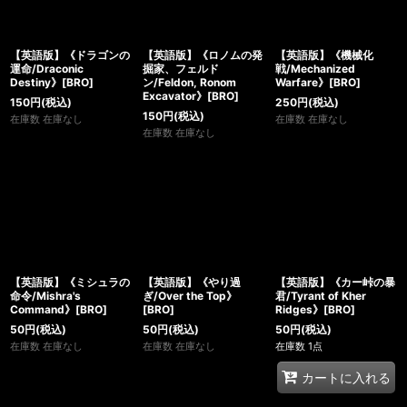
【英語版】《ドラゴンの
【英語版】《ロノムの発
【英語版】《機械化
運命/Draconic
掘家、フェルド
戦/Mechanized
Destiny》[BRO]
ン/Feldon, Ronom
Warfare》[BRO]
Excavator》[BRO]
150
円
(税込)
250
円
(税込)
150
円
(税込)
在庫数 在庫なし
在庫数 在庫なし
在庫数 在庫なし
【英語版】《ミシュラの
【英語版】《やり過
【英語版】《カー峠の暴
命令/Mishra's
ぎ/Over the Top》
君/Tyrant of Kher
Command》[BRO]
[BRO]
Ridges》[BRO]
50
円
(税込)
50
円
(税込)
50
円
(税込)
在庫数 在庫なし
在庫数 在庫なし
在庫数 1点
カートに入れる