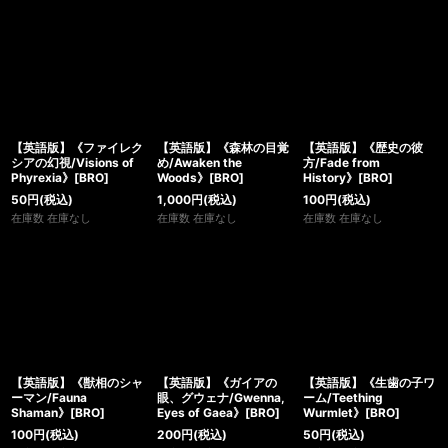
【英語版】《ファイレク
【英語版】《森林の目覚
【英語版】《歴史の彼
シアの幻視/Visions of
め/Awaken the
方/Fade from
Phyrexia》[BRO]
Woods》[BRO]
History》[BRO]
50
円
(税込)
1,000
円
(税込)
100
円
(税込)
在庫数 在庫なし
在庫数 在庫なし
在庫数 在庫なし
【英語版】《獣相のシャ
【英語版】《ガイアの
【英語版】《生歯の子ワ
ーマン/Fauna
眼、グウェナ/Gwenna,
ーム/Teething
Shaman》[BRO]
Eyes of Gaea》[BRO]
Wurmlet》[BRO]
100
円
(税込)
200
円
(税込)
50
円
(税込)