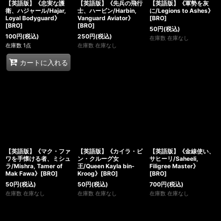
【英語版】《忠実な護
【英語版】《先兵の飛行
【英語版】《軍勢を灰
衛、ハジャール/Hajar,
士、ハービン/Harbin,
に/Legions to Ashes》
Loyal Bodyguard》
Vanguard Aviator》
[BRO]
[BRO]
[BRO]
50
円
(税込)
100
円
(税込)
250
円
(税込)
在庫数 在庫なし
在庫数 1点
在庫数 在庫なし
カートに入れる
【英語版】《マク・ファ
【英語版】《カイラ・ビ
【英語版】《金線使い、
ワを手懐ける者、ミシュ
ン・クルーグ女
サヒーリ/Saheeli,
ラ/Mishra, Tamer of
王/Queen Kayla bin-
Filigree Master》
Mak Fawa》[BRO]
Kroog》[BRO]
[BRO]
50
円
(税込)
50
円
(税込)
700
円
(税込)
在庫数 在庫なし
在庫数 在庫なし
在庫数 在庫なし