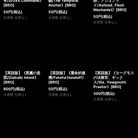
令/Urza's Command》
錨/The Temporal
師、アシュノッ
[BRO]
Anchor》[BRO]
ド/Ashnod, Flesh
Mechanist》[BRO]
50
円
(税込)
50
円
(税込)
50
円
(税込)
在庫数 在庫なし
在庫数 在庫なし
在庫数 在庫なし
【英語版】《悪魔の意
【英語版】《運命的連
【英語版】《ヨーグモス
図/Diabolic Intent》
携/Fateful Handoff》
の法務官、ギック
[BRO]
[BRO]
ス/Gix, Yawgmoth
Praetor》[BRO]
800
円
(税込)
50
円
(税込)
300
円
(税込)
在庫数 在庫なし
在庫数 在庫なし
在庫数 在庫なし