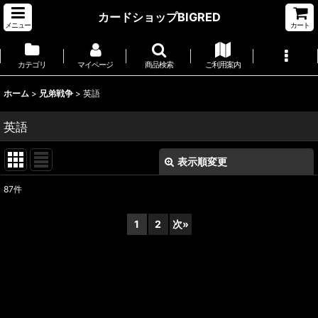
カードショップBIGRED
メニュー
カート
カテゴリ
マイページ
商品検索
ご利用案内
ホーム
>
兄弟戦争
>
英語
英語
表示順変更
閉じる
87
件
表示数
:
1
2
次
»
並び順
:
絞り込む