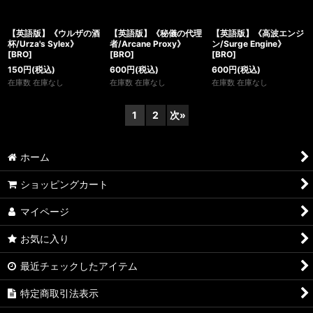
【英語版】《ウルザの酒
【英語版】《秘儀の代理
【英語版】《高波エンジ
杯/Urza's Sylex》
者/Arcane Proxy》
ン/Surge Engine》
[BRO]
[BRO]
[BRO]
150
円
(税込)
600
円
(税込)
600
円
(税込)
在庫数 在庫なし
在庫数 在庫なし
在庫数 在庫なし
1
2
次
»
ホーム
ショッピングカート
マイページ
お気に入り
最近チェックしたアイテム
特定商取引法表示