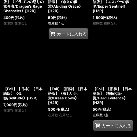
版】《ドラゴンの怒りの
語版】《永久の優
語版】《エスパーの歩
媒介者/Dragon's Rage
雅/Abiding Grace》
哨/Esper Sentinel》
Channeler》[H2R]
[H2R]
[H2R]
400
円
(税込)
50
円
(税込)
1,500
円
(税込)
在庫数 在庫なし
在庫数 1点
在庫数 在庫なし
カートに入れる
【Foil】【旧枠】【日本
【Foil】【旧枠】【日本
【Foil】【旧枠】【日本
語版】《孤
語版】《激しい叱
語版】《堅固な証
独/Solitude》[H2R]
責/Dress Down》
拠/Hard Evidence》
[H2R]
[H2R]
7,000
円
(税込)
500
円
(税込)
50
円
(税込)
在庫数 在庫なし
在庫数 在庫なし
在庫数 1点
カートに入れる