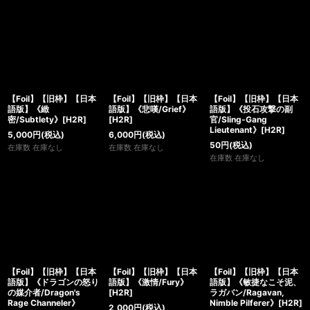
【Foil】【旧枠】【日本
【Foil】【旧枠】【日本
【Foil】【旧枠】【日本
語版】《緻
語版】《悲嘆/Grief》
語版】《投石攻撃の副
密/Subtlety》[H2R]
[H2R]
官/Sling-Gang
Lieutenant》[H2R]
5,000
円
(税込)
6,000
円
(税込)
50
円
(税込)
在庫数 在庫なし
在庫数 在庫なし
在庫数 在庫なし
【Foil】【旧枠】【日本
【Foil】【旧枠】【日本
【Foil】【旧枠】【日本
語版】《ドラゴンの怒り
語版】《激情/Fury》
語版】《敏捷なこそ泥、
の媒介者/Dragon's
[H2R]
ラガバン/Ragavan,
Rage Channeler》
Nimble Pilferer》[H2R]
2,000
円
(税込)