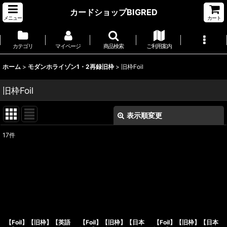
カードショップBIGRED
メニュー
カート
カテゴリ
マイページ
商品検索
ご利用案内
ホーム
>
モダンホライゾン1・2再録旧枠
>
旧枠Foil
旧枠Foil
表示順変更
閉じる
17
件
表示数
:
並び順
:
絞り込む
【Foil】【旧枠】【英語
【Foil】【旧枠】【日本
【Foil】【旧枠】【日本