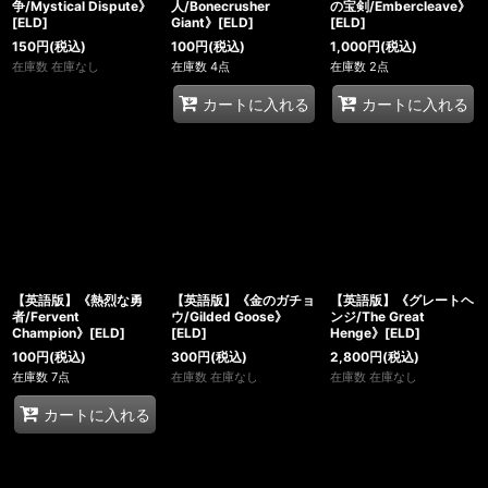
争/Mystical Dispute》
人/Bonecrusher
の宝剣/Embercleave》
[ELD]
Giant》[ELD]
[ELD]
150
円
(税込)
100
円
(税込)
1,000
円
(税込)
在庫数 在庫なし
在庫数 4点
在庫数 2点
カートに入れる
カートに入れる
【英語版】《熱烈な勇
【英語版】《金のガチョ
【英語版】《グレートヘ
者/Fervent
ウ/Gilded Goose》
ンジ/The Great
Champion》[ELD]
[ELD]
Henge》[ELD]
100
円
(税込)
300
円
(税込)
2,800
円
(税込)
在庫数 7点
在庫数 在庫なし
在庫数 在庫なし
カートに入れる