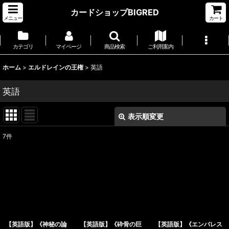
カードショップBIGRED
メニュー
カート
カテゴリ
マイページ
商品検索
ご利用案内
ホーム
>
エルドレインの王権
>
英語
英語
表示順変更
閉じる
7
件
表示数
:
並び順
:
絞り込む
【英語版】《神秘の論
【英語版】《砕骨の巨
【英語版】《エンバレス