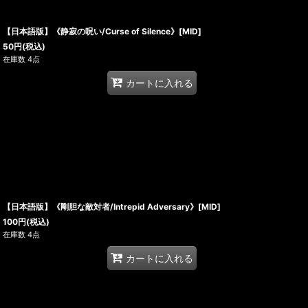
【日本語版】《静寂の呪い/Curse of Silence》[MID]
50
円
(税込)
在庫数 4点
カートに入れる
【日本語版】《剛胆な敵対者/Intrepid Adversary》[MID]
100
円
(税込)
在庫数 4点
カートに入れる