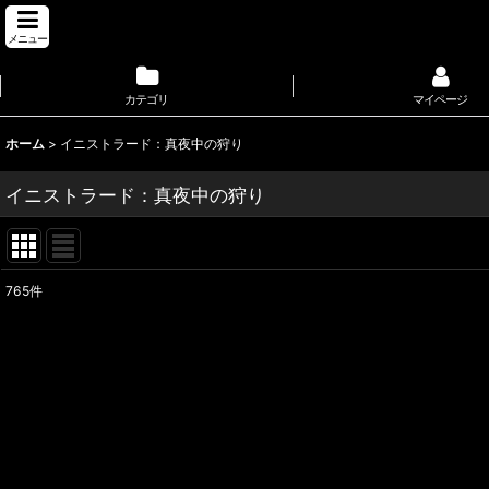
メニュー
カテゴリ
マイページ
ホーム
>
イニストラード：真夜中の狩り
イニストラード：真夜中の狩り
765
件
サブカテゴリ
:
表示数
:
並び順
: