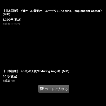
【日本語版】《輝かしい聖戦士、エーデリン/Adeline, Resplendent Cathar》
[MID]
1,300
円
(税込)
在庫数 在庫なし
【日本語版】《不朽の天使/Enduring Angel》[MID]
50
円
(税込)
在庫数 4点
カートに入れる