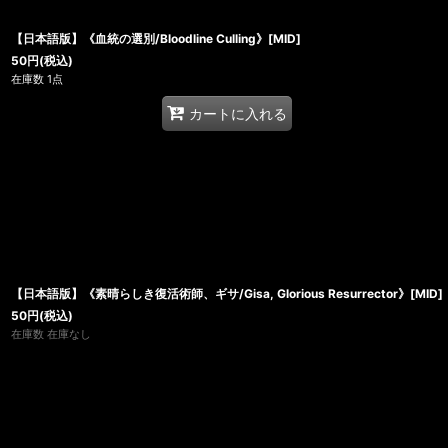
【日本語版】《血統の選別/Bloodline Culling》[MID]
50
円
(税込)
在庫数 1点
カートに入れる
【日本語版】《素晴らしき復活術師、ギサ/Gisa, Glorious Resurrector》[MID]
50
円
(税込)
在庫数 在庫なし