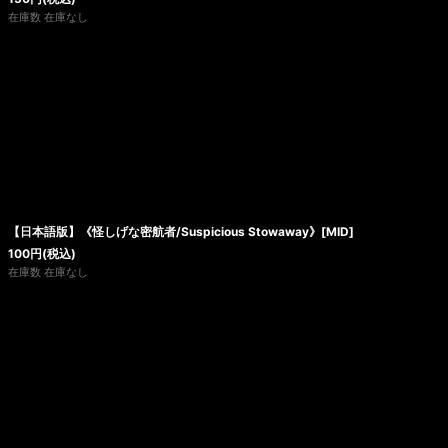
在庫数 在庫なし
【日本語版】《怪しげな密航者/Suspicious Stowaway》[MID]
100
円
(税込)
在庫数 在庫なし