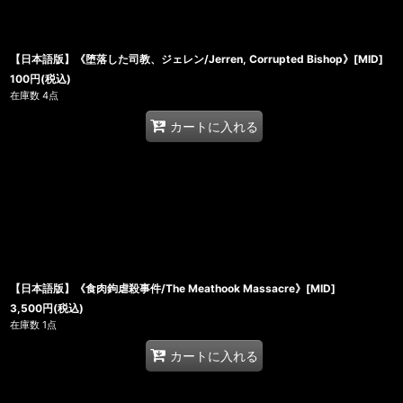
【日本語版】《堕落した司教、ジェレン/Jerren, Corrupted Bishop》[MID]
100
円
(税込)
在庫数 4点
カートに入れる
【日本語版】《食肉鉤虐殺事件/The Meathook Massacre》[MID]
3,500
円
(税込)
在庫数 1点
カートに入れる