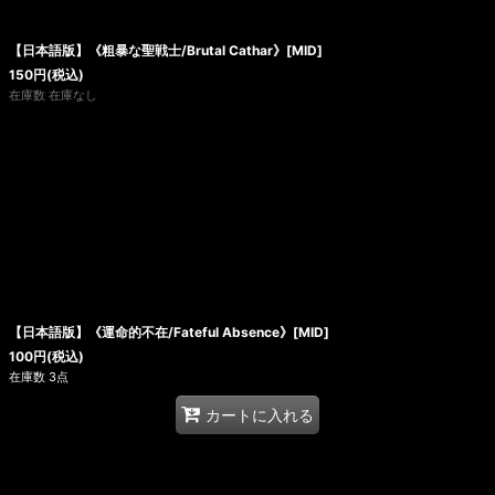
絞り込む
【日本語版】《粗暴な聖戦士/Brutal Cathar》[MID]
150
円
(税込)
在庫数 在庫なし
【日本語版】《運命的不在/Fateful Absence》[MID]
100
円
(税込)
在庫数 3点
カートに入れる