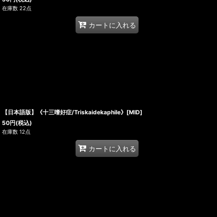
在庫数 22点
カートに入れる
【日本語版】《十三嗜好症/Triskaidekaphile》[MID]
50
円
(税込)
在庫数 12点
カートに入れる