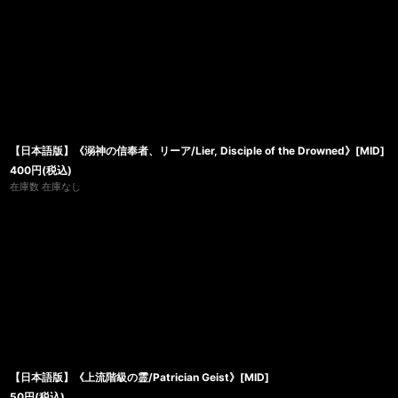
【日本語版】《溺神の信奉者、リーア/Lier, Disciple of the Drowned》[MID]
400
円
(税込)
在庫数 在庫なし
【日本語版】《上流階級の霊/Patrician Geist》[MID]
50
円
(税込)