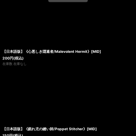
【日本語版】《心悪しき隠遁者/Malevolent Hermit》[MID]
200
円
(税込)
在庫数 在庫なし
【日本語版】《戯れ児の縫い師/Poppet Stitcher》[MID]
150
円
(税込)