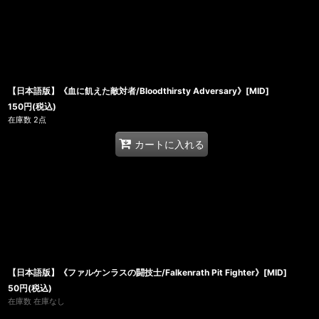
【日本語版】《血に飢えた敵対者/Bloodthirsty Adversary》[MID]
150
円
(税込)
在庫数 2点
カートに入れる
【日本語版】《ファルケンラスの闘技士/Falkenrath Pit Fighter》[MID]
50
円
(税込)
在庫数 在庫なし