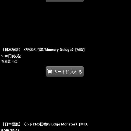
【日本語版】《記憶の氾濫/Memory Deluge》[MID]
200
円
(税込)
在庫数 4点
カートに入れる
【日本語版】《ヘドロの怪物/Sludge Monster》[MID]
50
円
(税込)