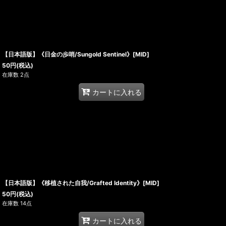
【日本語版】《日金の歩哨/Sungold Sentinel》[MID]
50
円
(税込)
在庫数 2点
カートに入れる
【日本語版】《移植された自我/Grafted Identity》[MID]
50
円
(税込)
在庫数 14点
カートに入れる