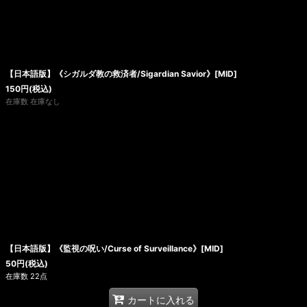
【日本語版】《シガルダ教の救済者/Sigardian Savior》[MID]
150
円
(税込)
在庫数 在庫なし
【日本語版】《監視の呪い/Curse of Surveillance》[MID]
50
円
(税込)
在庫数 22点
カートに入れる