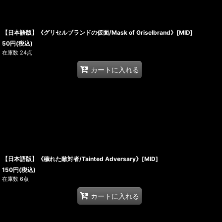
【日本語版】《グリセルブランドの仮面/Mask of Griselbrand》[MID]
50
円
(税込)
在庫数 24点
カートに入れる
【日本語版】《穢れた敵対者/Tainted Adversary》[MID]
150
円
(税込)
在庫数 6点
カートに入れる