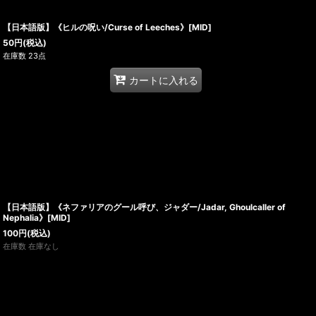
【日本語版】《ヒルの呪い/Curse of Leeches》[MID]
50
円
(税込)
在庫数 23点
カートに入れる
【日本語版】《ネファリアのグール呼び、ジャダー/Jadar, Ghoulcaller of
Nephalia》[MID]
100
円
(税込)
在庫数 在庫なし