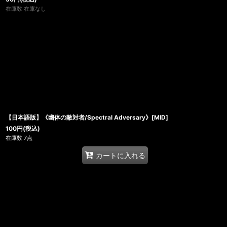
在庫数 在庫なし
【日本語版】《幽体の敵対者/Spectral Adversary》[MID]
100
円
(税込)
在庫数 7点
カートに入れる