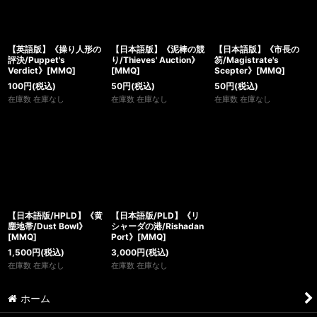
【英語版】《操り人形の
【日本語版】《泥棒の競
【日本語版】《市長の
評決/Puppet's
り/Thieves' Auction》
笏/Magistrate's
Verdict》[MMQ]
[MMQ]
Scepter》[MMQ]
100
円
(税込)
50
円
(税込)
50
円
(税込)
在庫数 在庫なし
在庫数 在庫なし
在庫数 在庫なし
【日本語版/HPLD】《黄
【日本語版/PLD】《リ
塵地帯/Dust Bowl》
シャーダの港/Rishadan
[MMQ]
Port》[MMQ]
1,500
円
(税込)
3,000
円
(税込)
在庫数 在庫なし
在庫数 在庫なし
ホーム