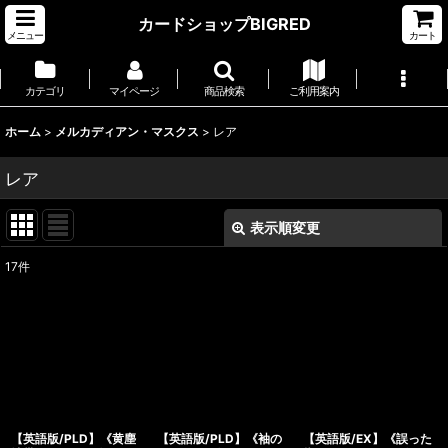
カードショップBIGRED
メニュー
カート
カテゴリ
マイページ
商品検索
ご利用案内
ホーム
>
メルカディアン・マスクス
>
レア
レア
表示順変更
閉じる
17
件
表示数
:
並び順
:
絞り込む
【英語版/PLD】《黄塵
【英語版/PLD】《袖の
【英語版/EX】《誤った