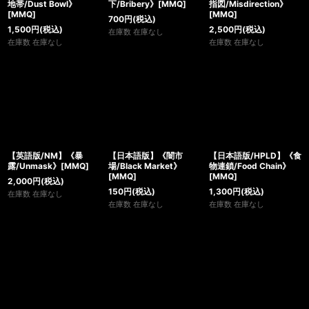
地帯/Dust Bowl》
下/Bribery》[MMQ]
指図/Misdirection》
[MMQ]
[MMQ]
700
円
(税込)
1,500
円
(税込)
2,500
円
(税込)
在庫数 在庫なし
在庫数 在庫なし
在庫数 在庫なし
【英語版/NM】《暴
【日本語版】《闇市
【日本語版/HPLD】《食
露/Unmask》[MMQ]
場/Black Market》
物連鎖/Food Chain》
[MMQ]
[MMQ]
2,000
円
(税込)
150
円
(税込)
1,300
円
(税込)
在庫数 在庫なし
在庫数 在庫なし
在庫数 在庫なし