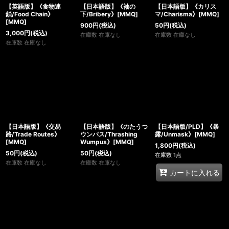
【英語版】《食物連
【日本語版】《袖の
【日本語版】《カリス
鎖/Food Chain》
下/Bribery》[MMQ]
マ/Charisma》[MMQ]
[MMQ]
900
円
(税込)
50
円
(税込)
3,000
円
(税込)
在庫数 在庫なし
在庫数 在庫なし
在庫数 在庫なし
【日本語版】《交易
【日本語版】《のたうつ
【日本語版/PLD】《暴
路/Trade Routes》
ウンパス/Thrashing
露/Unmask》[MMQ]
[MMQ]
Wumpus》[MMQ]
1,800
円
(税込)
50
円
(税込)
50
円
(税込)
在庫数 1点
在庫数 在庫なし
在庫数 在庫なし
カートに入れる