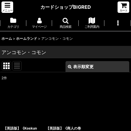
カードショップBIGRED
メニュー
カート
カテゴリ
マイページ
商品検索
ご利用案内
ホーム
>
ホームランド
>
アンコモン・コモン
アンコモン・コモン
表示順変更
閉じる
2
件
表示数
:
並び順
:
絞り込む
【英語版】《Koskun
【英語版】《商人の巻