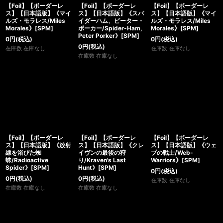
【Foil】【ボーダーレ
【Foil】【ボーダーレ
【Foil】【ボーダーレ
ス】【日本語版】《マイ
ス】【日本語版】《スパ
ス】【日本語版】《マイ
ルズ・モラレス/Miles
イダーハム、ピーター・
ルズ・モラレス/Miles
Morales》[SPM]
ポーカー/Spider-Ham,
Morales》[SPM]
Peter Porker》[SPM]
0
円
(税込)
0
円
(税込)
0
円
(税込)
在庫数 在庫なし
在庫数 在庫なし
在庫数 在庫なし
【Foil】【ボーダーレ
【Foil】【ボーダーレ
【Foil】【ボーダーレ
ス】【日本語版】《放射
ス】【日本語版】《クレ
ス】【日本語版】《ウェ
線を浴びた蜘
イヴンの最後の狩
ブの戦士/Web-
蛛/Radioactive
り/Kraven's Last
Warriors》[SPM]
Spider》[SPM]
Hunt》[SPM]
0
円
(税込)
0
円
(税込)
0
円
(税込)
在庫数 在庫なし
在庫数 在庫なし
在庫数 在庫なし