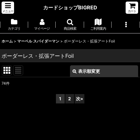
カードショップBIGRED
メニュー
カート
カテゴリ
マイページ
商品検索
ご利用案内
ホーム
>
マーベル スパイダーマン
>
ボーダーレス・拡張アートFoil
ボーダーレス・拡張アートFoil
表示順変更
閉じる
74
件
表示数
:
1
2
次
»
並び順
:
絞り込む