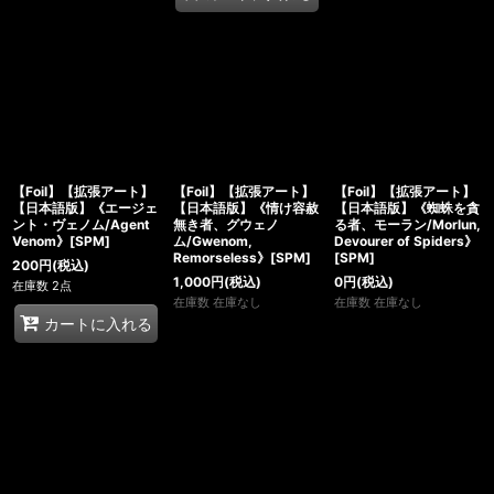
【Foil】【拡張アート】
【Foil】【拡張アート】
【Foil】【拡張アート】
【日本語版】《エージェ
【日本語版】《情け容赦
【日本語版】《蜘蛛を貪
ント・ヴェノム/Agent
無き者、グウェノ
る者、モーラン/Morlun,
Venom》[SPM]
ム/Gwenom,
Devourer of Spiders》
Remorseless》[SPM]
[SPM]
200
円
(税込)
1,000
円
(税込)
0
円
(税込)
在庫数 2点
在庫数 在庫なし
在庫数 在庫なし
カートに入れる