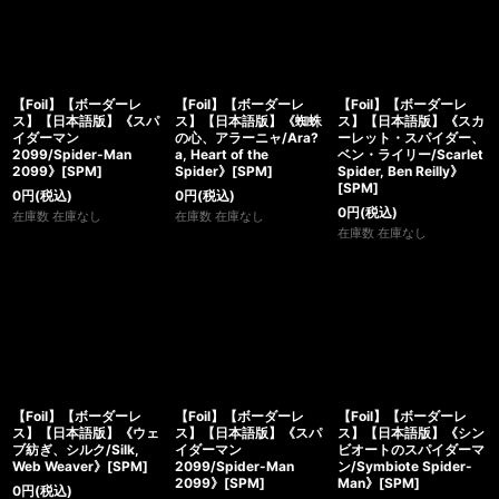
【Foil】【ボーダーレ
【Foil】【ボーダーレ
【Foil】【ボーダーレ
ス】【日本語版】《スパ
ス】【日本語版】《蜘蛛
ス】【日本語版】《スカ
イダーマン
の心、アラーニャ/Ara?
ーレット・スパイダー、
2099/Spider-Man
a, Heart of the
ベン・ライリー/Scarlet
2099》[SPM]
Spider》[SPM]
Spider, Ben Reilly》
[SPM]
0
円
(税込)
0
円
(税込)
0
円
(税込)
在庫数 在庫なし
在庫数 在庫なし
在庫数 在庫なし
【Foil】【ボーダーレ
【Foil】【ボーダーレ
【Foil】【ボーダーレ
ス】【日本語版】《ウェ
ス】【日本語版】《スパ
ス】【日本語版】《シン
ブ紡ぎ、シルク/Silk,
イダーマン
ビオートのスパイダーマ
Web Weaver》[SPM]
2099/Spider-Man
ン/Symbiote Spider-
2099》[SPM]
Man》[SPM]
0
円
(税込)