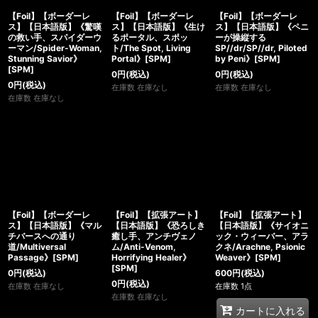
【Foil】【ボーダーレ
【Foil】【ボーダーレ
【Foil】【ボーダーレ
ス】【日本語版】《驚嘆
ス】【日本語版】《生け
ス】【日本語版】《ペニ
の救い手、スパイダーウ
るポータル、スポッ
ーが操縦する
ーマン/Spider-Woman,
ト/The Spot, Living
SP//dr/SP//dr, Piloted
Stunning Savior》
Portal》[SPM]
by Peni》[SPM]
[SPM]
0
円
(税込)
0
円
(税込)
0
円
(税込)
在庫数 在庫なし
在庫数 在庫なし
在庫数 在庫なし
【Foil】【ボーダーレ
【Foil】【拡張アート】
【Foil】【拡張アート】
ス】【日本語版】《マル
【日本語版】《恐ろしき
【日本語版】《サイオニ
チバースへの通り
癒し手、アンチヴェノ
ック・ウィーバー、アラ
道/Multiversal
ム/Anti-Venom,
クネ/Arachne, Psionic
Passage》[SPM]
Horrifying Healer》
Weaver》[SPM]
[SPM]
0
円
(税込)
600
円
(税込)
0
円
(税込)
在庫数 在庫なし
在庫数 1点
在庫数 在庫なし
カートに入れる