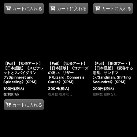
カートに入れる
カートに入れる
カートに入れる
【Foil】【拡張アート】
【Foil】【拡張アート】
【Foil】【拡張アート】
【日本語版】《スピナレ
【日本語版】《コナーズ
【日本語版】《変容する
ットとスパイダリン
の呪い、リザー
悪党、サンドマ
グ/Spinneret and
ド/Lizard, Connors's
ン/Sandman, Shifting
Spiderling》[SPM]
Curse》[SPM]
Scoundrel》[SPM]
100
円
(税込)
200
円
(税込)
200
円
(税込)
在庫数 1点
在庫数 在庫なし
在庫数 在庫なし
カートに入れる