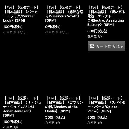
【Foil】【拡張アート】
【Foil】【拡張アート】
【Foil】【拡張アート】
【日本語版】《パーカ
【日本語版】《悪逆な怒
【日本語版】《襲い来る
ー・ラック/Parker
り/Villainous Wrath》
電池、エレクト
Luck》[SPM]
[SPM]
ロ/Electro, Assaulting
Battery》[SPM]
100
円
(税込)
0
円
(税込)
800
円
(税込)
在庫数 在庫なし
在庫数 在庫なし
在庫数 1点
カートに入れる
【Foil】【拡張アート】
【Foil】【拡張アート】
【Foil】【拡張アート】
【日本語版】《Ｊ・ジョ
【日本語版】《ゴブリン
【日本語版】《スパイダ
ナ・ジェイムソン/J.
の影/Shadow of the
ー・バース/Spider-
Jonah Jameson》
Goblin》[SPM]
Verse》[SPM]
[SPM]
500
円
(税込)
800
円
(税込)
100
円
(税込)
在庫数 1点
在庫数 1点
在庫数 1点