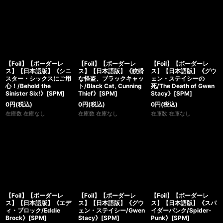
【Foil】【ボーダーレ
【Foil】【ボーダーレ
【Foil】【ボーダーレ
ス】【日本語版】《シニ
ス】【日本語版】《狡猾
ス】【日本語版】《グウ
スター・シックスにご用
な怪盗、ブラックキャッ
ェン・ステイシーの
心！/Behold the
ト/Black Cat, Cunning
死/The Death of Gwen
Sinister Six!》[SPM]
Thief》[SPM]
Stacy》[SPM]
0
円
(税込)
0
円
(税込)
0
円
(税込)
在庫数 在庫なし
在庫数 在庫なし
在庫数 在庫なし
【Foil】【ボーダーレ
【Foil】【ボーダーレ
【Foil】【ボーダーレ
ス】【日本語版】《エデ
ス】【日本語版】《グウ
ス】【日本語版】《スパ
ィ・ブロック/Eddie
ェン・ステイシー/Gwen
イダーパンク/Spider-
Brock》[SPM]
Stacy》[SPM]
Punk》[SPM]