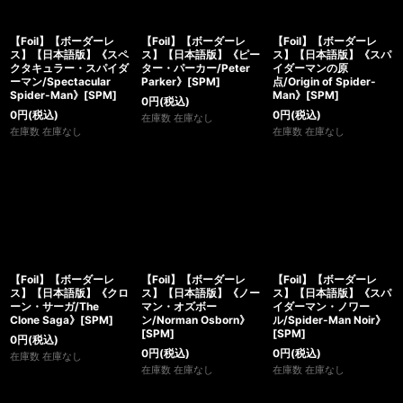
【Foil】【ボーダーレ
【Foil】【ボーダーレ
【Foil】【ボーダーレ
ス】【日本語版】《スペ
ス】【日本語版】《ピー
ス】【日本語版】《スパ
クタキュラー・スパイダ
ター・パーカー/Peter
イダーマンの原
ーマン/Spectacular
Parker》[SPM]
点/Origin of Spider-
Spider-Man》[SPM]
Man》[SPM]
0
円
(税込)
0
円
(税込)
0
円
(税込)
在庫数 在庫なし
在庫数 在庫なし
在庫数 在庫なし
【Foil】【ボーダーレ
【Foil】【ボーダーレ
【Foil】【ボーダーレ
ス】【日本語版】《クロ
ス】【日本語版】《ノー
ス】【日本語版】《スパ
ーン・サーガ/The
マン・オズボー
イダーマン・ノワー
Clone Saga》[SPM]
ン/Norman Osborn》
ル/Spider-Man Noir》
[SPM]
[SPM]
0
円
(税込)
0
円
(税込)
0
円
(税込)
在庫数 在庫なし
在庫数 在庫なし
在庫数 在庫なし