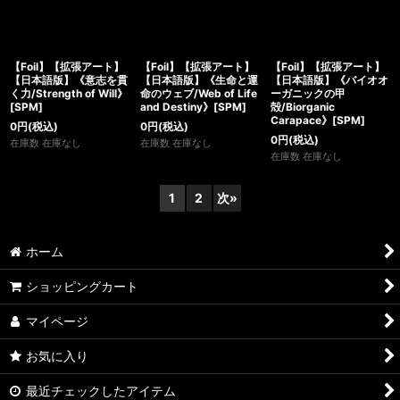
【Foil】【拡張アート】
【Foil】【拡張アート】
【Foil】【拡張アート】
【日本語版】《意志を貫
【日本語版】《生命と運
【日本語版】《バイオオ
く力/Strength of Will》
命のウェブ/Web of Life
ーガニックの甲
[SPM]
and Destiny》[SPM]
殻/Biorganic
Carapace》[SPM]
0
円
(税込)
0
円
(税込)
0
円
(税込)
在庫数 在庫なし
在庫数 在庫なし
在庫数 在庫なし
1
2
次
»
ホーム
ショッピングカート
マイページ
お気に入り
最近チェックしたアイテム