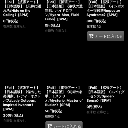
【Foil】【拡張アート】
【Foil】【拡張アート】
【Foil】【拡張アート】
【日本語版】《天井に隠
【日本語版】《液状の重
【日本語版】《インポス
れろ/Hide on the
罪犯、ハイドロマ
ター症候群/Impostor
Ceiling》[SPM]
ン/Hydro-Man, Fluid
Syndrome》[SPM]
Felon》[SPM]
0
円
(税込)
800
円
(税込)
0
円
(税込)
在庫数 在庫なし
在庫数 1点
在庫数 在庫なし
カートに入れる
【Foil】【拡張アート】
【Foil】【拡張アート】
【Foil】【拡張アート】
【日本語版】《傑出した
【日本語版】《幻術の名
【日本語版】《スパイダ
発明家、レディ・オクト
手、ミステリ
ーセンス/Spider-
パス/Lady Octopus,
オ/Mysterio, Master of
Sense》[SPM]
Inspired Inventor》
Illusion》[SPM]
0
円
(税込)
[SPM]
50
円
(税込)
在庫数 在庫なし
200
円
(税込)
在庫数 1点
在庫数 在庫なし
カートに入れる