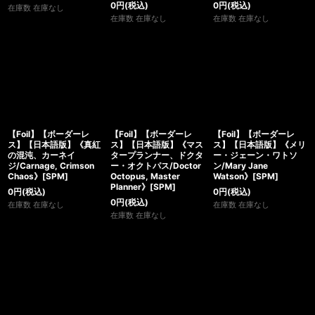
0
円
(税込)
0
円
(税込)
在庫数 在庫なし
在庫数 在庫なし
在庫数 在庫なし
【Foil】【ボーダーレ
【Foil】【ボーダーレ
【Foil】【ボーダーレ
ス】【日本語版】《真紅
ス】【日本語版】《マス
ス】【日本語版】《メリ
の混沌、カーネイ
タープランナー、ドクタ
ー・ジェーン・ワトソ
ジ/Carnage, Crimson
ー・オクトパス/Doctor
ン/Mary Jane
Chaos》[SPM]
Octopus, Master
Watson》[SPM]
Planner》[SPM]
0
円
(税込)
0
円
(税込)
0
円
(税込)
在庫数 在庫なし
在庫数 在庫なし
在庫数 在庫なし