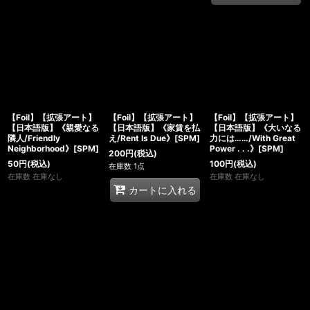
【Foil】【拡張アート】
【Foil】【拡張アート】
【Foil】【拡張アート】
【日本語版】《親愛なる
【日本語版】《家賃を払
【日本語版】《大いなる
隣人/Friendly
え/Rent Is Due》[SPM]
力には……/With Great
Neighborhood》[SPM]
Power . . .》[SPM]
200
円
(税込)
50
円
(税込)
100
円
(税込)
在庫数 1点
在庫数 在庫なし
在庫数 在庫なし
カートに入れる