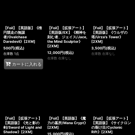
【Foil】【英語版】《楕
【Foil】【拡張アート】
【Foil】【拡張アート】
円競走の無謀
【英語版/EX】《精神を
【英語版】《ウルザの
者/Ovalchase
刻む者、ジェイス/Jace,
塔/Urza's Tower》
Daredevil》[2XM]
the Mind Sculptor》
[2XM]
[2XM]
500
円
(税込)
3,500
円
(税込)
12,000
円
(税込)
在庫数 1点
在庫数 在庫なし
在庫数 在庫なし
カートに入れる
【Foil】【拡張アート】
【Foil】【英語版】《魔
【Foil】【拡張アート】
【英語版】《光と影の
力の墓所/Mana Crypt》
【英語版】《サイクロン
剣/Sword of Light and
[2XM]
の裂け目/Cyclonic
Shadow》[2XM]
Rift》[2XM]
15,000
円
(税込)