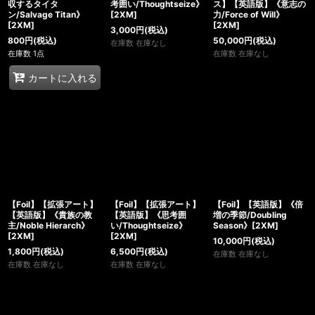
収するタイタ
考囲い/Thoughtseize》
ス】【英語版】《意志の
ン/Salvage Titan》
[2XM]
力/Force of Will》
[2XM]
[2XM]
3,000
円
(税込)
800
円
(税込)
50,000
円
(税込)
在庫数 在庫なし
在庫数 1点
在庫数 在庫なし
カートに入れる
【Foil】【拡張アート】
【Foil】【拡張アート】
【Foil】【英語版】《倍
【英語版】《貴族の教
【英語版】《思考囲
増の季節/Doubling
主/Noble Hierarch》
い/Thoughtseize》
Season》[2XM]
[2XM]
[2XM]
10,000
円
(税込)
1,800
円
(税込)
6,500
円
(税込)
在庫数 在庫なし
在庫数 在庫なし
在庫数 在庫なし