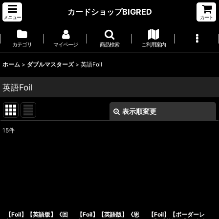
カードショップBIGRED
メニュー
カート
カテゴリ
マイページ
商品検索
ご利用案内
ホーム
>
ダブルマスターズ
>
英語Foil
英語Foil
表示順変更
閉じる
15
件
表示数
:
並び順
:
絞り込む
【Foil】【英語版】《回
【Foil】【英語版】《思
【Foil】【ボーダーレ