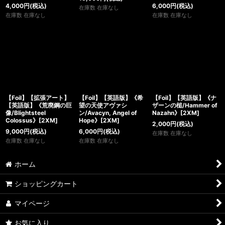
4,000
円
(税込)
6,000
円
(税込)
在庫数 在庫なし
在庫数 在庫なし
在庫数 在庫なし
【Foil】【拡張アート】
【Foil】【英語版】《希
【Foil】【英語版】《ナ
【英語版】《荒廃鋼の巨
望の天使アヴァシ
ザーンの槌/Hammer of
像/Blightsteel
ン/Avacyn, Angel of
Nazahn》[2XM]
Colossus》[2XM]
Hope》[2XM]
2,000
円
(税込)
9,000
円
(税込)
6,000
円
(税込)
在庫数 在庫なし
在庫数 在庫なし
在庫数 在庫なし
ホーム
ショッピングカート
マイページ
お気に入り