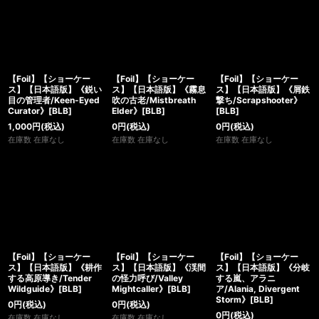
【Foil】【ショーケー
【Foil】【ショーケー
【Foil】【ショーケー
ス】【日本語版】《鋭い
ス】【日本語版】《霧息
ス】【日本語版】《屑鉄
目の管理者/Keen-Eyed
吹の古老/Mistbreath
撃ち/Scrapshooter》
Curator》[BLB]
Elder》[BLB]
[BLB]
1,000
円
(税込)
0
円
(税込)
0
円
(税込)
在庫数 在庫なし
在庫数 在庫なし
在庫数 在庫なし
【Foil】【ショーケー
【Foil】【ショーケー
【Foil】【ショーケー
ス】【日本語版】《耕作
ス】【日本語版】《渓間
ス】【日本語版】《分岐
する高原導き/Tender
の怪力呼び/Valley
する嵐、アラニ
Wildguide》[BLB]
Mightcaller》[BLB]
ア/Alania, Divergent
Storm》[BLB]
0
円
(税込)
0
円
(税込)
0
円
(税込)
在庫数 在庫なし
在庫数 在庫なし