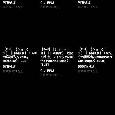
0
円
(税込)
0
円
(税込)
0
円
(税込)
在庫数 在庫なし
在庫数 在庫なし
在庫数 在庫なし
【Foil】【ショーケー
【Foil】【ショーケー
【Foil】【ショーケー
ス】【日本語版】《渓間
ス】【日本語版】《渦巻
ス】【日本語版】《熾火
の腐敗呼び/Valley
く精神、ウィック/Wick,
心の挑戦者/Emberheart
Rotcaller》[BLB]
the Whorled Mind》
Challenger》[BLB]
[BLB]
0
円
(税込)
600
円
(税込)
0
円
(税込)
在庫数 在庫なし
在庫数 在庫なし
在庫数 在庫なし