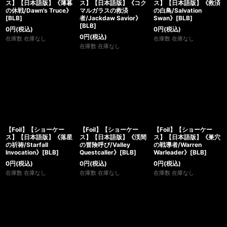
ス】【日本語版】《薄暮
ス】【日本語版】《コク
ス】【日本語版】《救済
の休戦/Dawn's Truce》
マルガラスの救済
の白鳥/Salvation
[BLB]
者/Jackdaw Savior》
Swan》[BLB]
[BLB]
0
円
(税込)
0
円
(税込)
0
円
(税込)
在庫数 在庫なし
在庫数 在庫なし
在庫数 在庫なし
【Foil】【ショーケー
【Foil】【ショーケー
【Foil】【ショーケー
ス】【日本語版】《落星
ス】【日本語版】《渓間
ス】【日本語版】《巣穴
の祈祷/Starfall
の冒険呼び/Valley
の戦導者/Warren
Invocation》[BLB]
Questcaller》[BLB]
Warleader》[BLB]
0
円
(税込)
0
円
(税込)
0
円
(税込)
在庫数 在庫なし
在庫数 在庫なし
在庫数 在庫なし