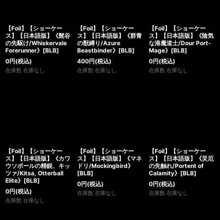
【Foil】【ショーケー
【Foil】【ショーケー
【Foil】【ショーケー
ス】【日本語版】《髭谷
ス】【日本語版】《群青
ス】【日本語版】《陰気
の先駆け/Whiskervale
の獣縛り/Azure
な港魔道士/Dour Port-
Forerunner》[BLB]
Beastbinder》[BLB]
Mage》[BLB]
0
円
(税込)
400
円
(税込)
0
円
(税込)
在庫数 在庫なし
在庫数 在庫なし
在庫数 在庫なし
【Foil】【ショーケー
【Foil】【ショーケー
【Foil】【ショーケー
ス】【日本語版】《カワ
ス】【日本語版】《マネ
ス】【日本語版】《災厄
ウソボールの精鋭、キッ
ドリ/Mockingbird》
の先触れ/Portent of
ツァ/Kitsa, Otterball
[BLB]
Calamity》[BLB]
Elite》[BLB]
0
円
(税込)
0
円
(税込)
0
円
(税込)
在庫数 在庫なし
在庫数 在庫なし
在庫数 在庫なし