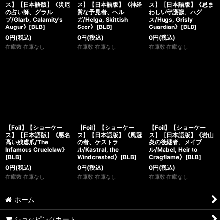
ス】【日本語版】《災厄
ス】【日本語版】《神経
ス】【日本語版】《忌ま
の占い師、グラル
質な予見者、ヘル
わしい守護獣、ハグ
ブ/Glarb, Calamity's
ガ/Helga, Skittish
ス/Hugs, Grisly
Augur》[BLB]
Seer》[BLB]
Guardian》[BLB]
0
円
(税込)
0
円
(税込)
0
円
(税込)
在庫数 在庫なし
在庫数 在庫なし
在庫数 在庫なし
【Foil】【ショーケー
【Foil】【ショーケー
【Foil】【ショーケー
ス】【日本語版】《悪名
ス】【日本語版】《風冠
ス】【日本語版】《岩山
高い残虐爪/The
の者、ケストラ
炎の後継者、メイブ
Infamous Cruelclaw》
ル/Kastral, the
ル/Mabel, Heir to
[BLB]
Windcrested》[BLB]
Cragflame》[BLB]
0
円
(税込)
0
円
(税込)
0
円
(税込)
在庫数 在庫なし
在庫数 在庫なし
在庫数 在庫なし
ホーム
ショッピングカート