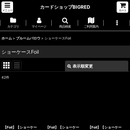
カードショップBIGRED
メニュー
カート
カテゴリ
マイページ
商品検索
ご利用案内
ホーム
>
ブルームバロウ
>
ショーケースFoil
ショーケースFoil
表示順変更
閉じる
42
件
表示数
:
並び順
:
絞り込む
【Foil】【ショーケー
【Foil】【ショーケー
【Foil】【ショーケー