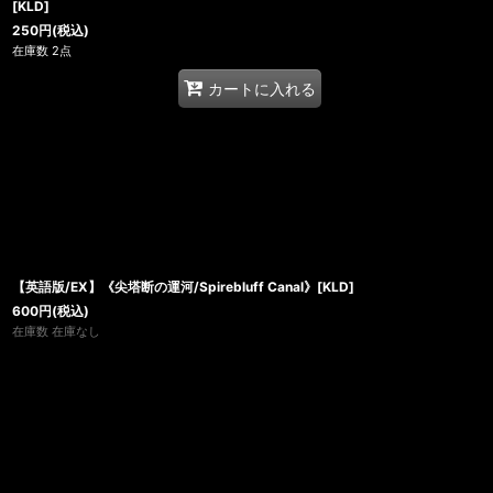
[KLD]
250
円
(税込)
在庫数 2点
カートに入れる
【英語版/EX】《尖塔断の運河/Spirebluff Canal》[KLD]
600
円
(税込)
在庫数 在庫なし