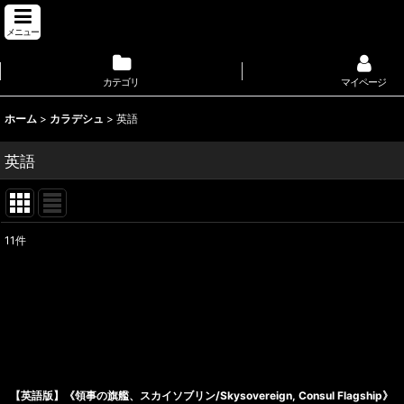
メニュー
カテゴリ
マイページ
ホーム
>
カラデシュ
>
英語
英語
11
件
表示数
:
並び順
:
【英語版】《領事の旗艦、スカイソブリン/Skysovereign, Consul Flagship》