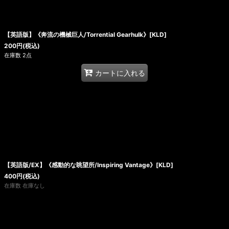
【英語版】《奔流の機械巨人/Torrential Gearhulk》[KLD]
200
円
(税込)
在庫数 2点
カートに入れる
【英語版/EX】《感動的な眺望所/Inspiring Vantage》[KLD]
400
円
(税込)
在庫数 在庫なし