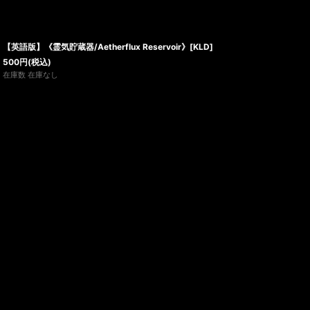
【英語版】《霊気貯蔵器/Aetherflux Reservoir》[KLD]
500
円
(税込)
在庫数 在庫なし