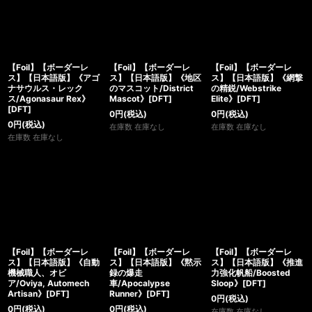
【Foil】【ボーダーレ
【Foil】【ボーダーレ
【Foil】【ボーダーレ
ス】【日本語版】《アゴ
ス】【日本語版】《地区
ス】【日本語版】《網撃
ナサウルス・レック
のマスコット/District
の精鋭/Webstrike
ス/Agonasaur Rex》
Mascot》[DFT]
Elite》[DFT]
[DFT]
0
円
(税込)
0
円
(税込)
0
円
(税込)
在庫数 在庫なし
在庫数 在庫なし
在庫数 在庫なし
【Foil】【ボーダーレ
【Foil】【ボーダーレ
【Foil】【ボーダーレ
ス】【日本語版】《自動
ス】【日本語版】《黙示
ス】【日本語版】《推進
機械職人、オビ
録の爆走
力強化帆船/Boosted
ア/Oviya, Automech
車/Apocalypse
Sloop》[DFT]
Artisan》[DFT]
Runner》[DFT]
0
円
(税込)
0
円
(税込)
0
円
(税込)
在庫数 在庫なし