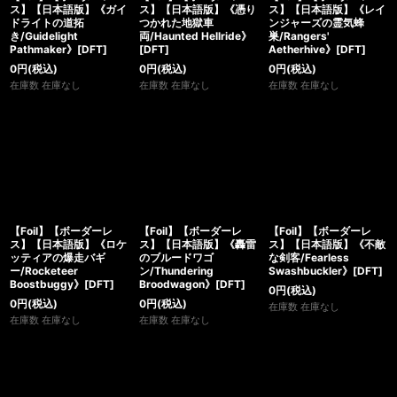
ス】【日本語版】《ガイ
ス】【日本語版】《憑り
ス】【日本語版】《レイ
ドライトの道拓
つかれた地獄車
ンジャーズの霊気蜂
き/Guidelight
両/Haunted Hellride》
巣/Rangers'
Pathmaker》[DFT]
[DFT]
Aetherhive》[DFT]
0
円
(税込)
0
円
(税込)
0
円
(税込)
在庫数 在庫なし
在庫数 在庫なし
在庫数 在庫なし
【Foil】【ボーダーレ
【Foil】【ボーダーレ
【Foil】【ボーダーレ
ス】【日本語版】《ロケ
ス】【日本語版】《轟雷
ス】【日本語版】《不敵
ッティアの爆走バギ
のブルードワゴ
な剣客/Fearless
ー/Rocketeer
ン/Thundering
Swashbuckler》[DFT]
Boostbuggy》[DFT]
Broodwagon》[DFT]
0
円
(税込)
0
円
(税込)
0
円
(税込)
在庫数 在庫なし
在庫数 在庫なし
在庫数 在庫なし