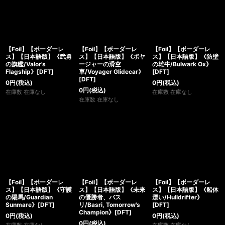
【Foil】【ボーダーレ
【Foil】【ボーダーレ
【Foil】【ボーダーレ
ス】【日本語版】《武勇
ス】【日本語版】《ボヤ
ス】【日本語版】《防壁
の旗艦/Valor's
ージャーの滑空
の雄牛/Bulwark Ox》
Flagship》[DFT]
車/Voyager Glidecar》
[DFT]
[DFT]
0
円
(税込)
0
円
(税込)
0
円
(税込)
在庫数 在庫なし
在庫数 在庫なし
在庫数 在庫なし
【Foil】【ボーダーレ
【Foil】【ボーダーレ
【Foil】【ボーダーレ
ス】【日本語版】《守護
ス】【日本語版】《未来
ス】【日本語版】《船体
の陽馬/Guardian
の優勝者、バス
漂い/Hulldrifter》
Sunmare》[DFT]
リ/Basri, Tomorrow's
[DFT]
Champion》[DFT]
0
円
(税込)
0
円
(税込)
0
円
(税込)