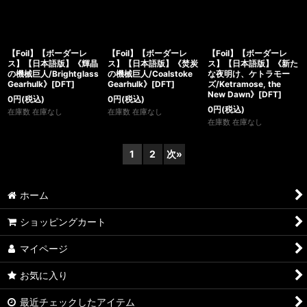
【Foil】【ボーダーレ
【Foil】【ボーダーレ
【Foil】【ボーダーレ
ス】【日本語版】《輝晶
ス】【日本語版】《焚炭
ス】【日本語版】《新た
の機械巨人/Brightglass
の機械巨人/Coalstoke
な夜明け、ケトラモー
Gearhulk》[DFT]
Gearhulk》[DFT]
ズ/Ketramose, the
New Dawn》[DFT]
0
円
(税込)
0
円
(税込)
0
円
(税込)
在庫数 在庫なし
在庫数 在庫なし
在庫数 在庫なし
1
2
次
»
ホーム
ショッピングカート
マイページ
お気に入り
最近チェックしたアイテム