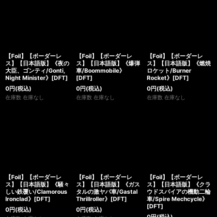
【Foil】【ボーダーレ
【Foil】【ボーダーレ
【Foil】【ボーダーレ
ス】【日本語版】《夜の
ス】【日本語版】《爆弾
ス】【日本語版】《燃焼
大臣、ゴンティ/Gonti,
車/Boommobile》
ロケット/Burner
Night Minister》[DFT]
[DFT]
Rocket》[DFT]
0
円
(税込)
0
円
(税込)
0
円
(税込)
在庫数 在庫なし
在庫数 在庫なし
在庫数 在庫なし
【Foil】【ボーダーレ
【Foil】【ボーダーレ
【Foil】【ボーダーレ
ス】【日本語版】《騒々
ス】【日本語版】《ガス
ス】【日本語版】《クラ
しい鉄覆い/Clamorous
タルの激ヤバ車/Gastal
ウドスパイアの機動二輪
Ironclad》[DFT]
Thrillroller》[DFT]
車/Spire Mechcycle》
[DFT]
0
円
(税込)
0
円
(税込)
0
円
(税込)