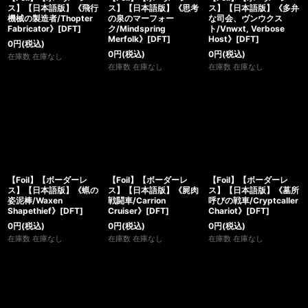
ス】【日本語版】《飛行
ス】【日本語版】《思考
ス】【日本語版】《多弁
機械の製造者/Thopter
の泉のマーフォー
な司会、ヴンウクス
Fabricator》[DFT]
ク/Mindspring
ト/Vnwxt, Verbose
Merfolk》[DFT]
Host》[DFT]
0
円
(税込)
0
円
(税込)
0
円
(税込)
在庫数 在庫なし
在庫数 在庫なし
在庫数 在庫なし
【Foil】【ボーダーレ
【Foil】【ボーダーレ
【Foil】【ボーダーレ
ス】【日本語版】《蝋の
ス】【日本語版】《屍肉
ス】【日本語版】《墓所
姿泥棒/Waxen
戦闘車/Carrion
呼びの戦車/Cryptcaller
Shapethief》[DFT]
Cruiser》[DFT]
Chariot》[DFT]
0
円
(税込)
0
円
(税込)
0
円
(税込)
在庫数 在庫なし
在庫数 在庫なし
在庫数 在庫なし