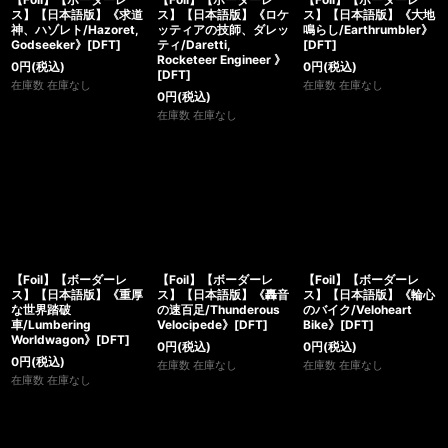
ス】【日本語版】《求道
ス】【日本語版】《ロケ
ス】【日本語版】《大地
神、ハゾレト/Hazoret,
ッティアの技師、ダレッ
鳴らし/Earthrumbler》
Godseeker》[DFT]
ティ/Daretti,
[DFT]
Rocketeer Engineer 》
0
円
(税込)
0
円
(税込)
[DFT]
在庫数 在庫なし
在庫数 在庫なし
0
円
(税込)
在庫数 在庫なし
【Foil】【ボーダーレ
【Foil】【ボーダーレ
【Foil】【ボーダーレ
ス】【日本語版】《重厚
ス】【日本語版】《轟音
ス】【日本語版】《輪心
な世界踏破
の速百足/Thunderous
のバイク/Veloheart
車/Lumbering
Velocipede》[DFT]
Bike》[DFT]
Worldwagon》[DFT]
0
円
(税込)
0
円
(税込)
0
円
(税込)
在庫数 在庫なし
在庫数 在庫なし
在庫数 在庫なし