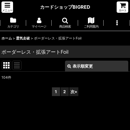
カードショップBIGRED
メニュー
カート
カテゴリ
マイページ
商品検索
ご利用案内
ホーム
>
霊気走破
>
ボーダーレス・拡張アートFoil
ボーダーレス・拡張アートFoil
表示順変更
閉じる
104
件
表示数
:
1
2
次
»
並び順
:
絞り込む