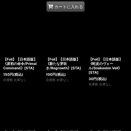
カートに入れる
【Foil】【日本語版】
【Foil】【日本語版】
【Foil】【日本語版】
《原初の命令/Primal
《新たな芽吹
《蛇皮のヴェー
Command》[STA]
き/Regrowth》[STA]
ル/Snakeskin Veil》
[STA]
150
円
(税込)
100
円
(税込)
30
円
(税込)
在庫数 在庫なし
在庫数 在庫なし
在庫数 在庫なし