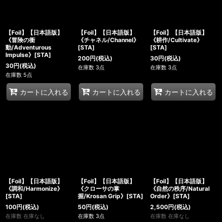
【Foil】【日本語版】
【Foil】【日本語版】
【Foil】【日本語版】
《冒険の衝
《チャネル/Channel》
《耕作/Cultivate》
動/Adventurous
[STA]
[STA]
Impulse》[STA]
200
円
(税込)
30
円
(税込)
30
円
(税込)
在庫数 3点
在庫数 3点
在庫数 5点
カートに入れる
カートに入れる
カートに入れる
【Foil】【日本語版】
【Foil】【日本語版】
【Foil】【日本語版】
《調和/Harmonize》
《クローサの掌
《自然の秩序/Natural
[STA]
握/Krosan Grip》[STA]
Order》[STA]
100
円
(税込)
50
円
(税込)
2,500
円
(税込)
在庫数 在庫なし
在庫数 3点
在庫数 在庫なし