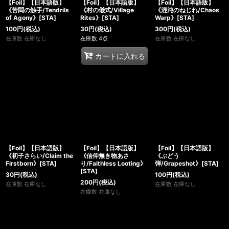
【Foil】【日本語版】
【Foil】【日本語版】
【Foil】【日本語版】
《苦悶の触手/Tendrils
《村の儀式/Village
《混沌のねじれ/Chaos
of Agony》[STA]
Rites》[STA]
Warp》[STA]
100
円
(税込)
30
円
(税込)
300
円
(税込)
在庫数 在庫なし
在庫数 4点
在庫数 在庫なし
カートに入れる
【Foil】【日本語版】
【Foil】【日本語版】
【Foil】【日本語版】
《初子さらい/Claim the
《信仰無き物あさ
《ぶどう
Firstborn》[STA]
り/Faithless Looting》
弾/Grapeshot》[STA]
[STA]
30
円
(税込)
100
円
(税込)
200
円
(税込)
在庫数 在庫なし
在庫数 在庫なし
在庫数 在庫なし