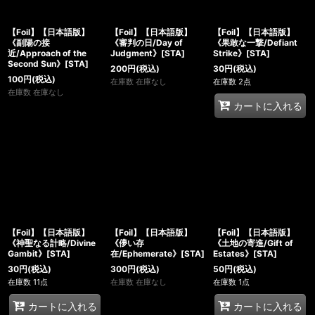
【Foil】【日本語版】
【Foil】【日本語版】
【Foil】【日本語版】
《副陽の接
《審判の日/Day of
《果敢な一撃/Defiant
近/Approach of the
Judgment》[STA]
Strike》[STA]
Second Sun》[STA]
200
円
(税込)
30
円
(税込)
100
円
(税込)
在庫数 在庫なし
在庫数 2点
在庫数 在庫なし
カートに入れる
【Foil】【日本語版】
【Foil】【日本語版】
【Foil】【日本語版】
《神聖なる計略/Divine
《儚い存
《土地の寄進/Gift of
Gambit》[STA]
在/Ephemerate》[STA]
Estates》[STA]
30
円
(税込)
300
円
(税込)
50
円
(税込)
在庫数 11点
在庫数 在庫なし
在庫数 1点
カートに入れる
カートに入れる