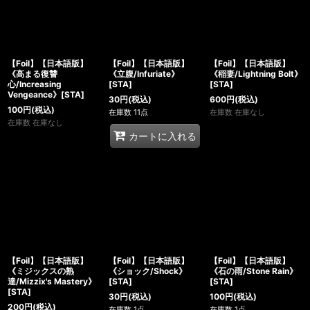
【Foil】【日本語版】
【Foil】【日本語版】
【Foil】【日本語版】
《高まる復讐
《立腹/Infuriate》
《稲妻/Lightning Bolt》
心/Increasing
[STA]
[STA]
Vengeance》[STA]
30
円
(税込)
600
円
(税込)
100
円
(税込)
在庫数 11点
在庫数 在庫なし
在庫数 在庫なし
カートに入れる
【Foil】【日本語版】
【Foil】【日本語版】
【Foil】【日本語版】
《ミジックスの熟
《ショック/Shock》
《石の雨/Stone Rain》
達/Mizzix's Mastery》
[STA]
[STA]
[STA]
30
円
(税込)
100
円
(税込)
200
円
(税込)
在庫数 1点
在庫数 1点