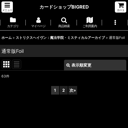
カードショップBIGRED
メニュー
カート
カテゴリ
マイページ
商品検索
ご利用案内
ホーム
>
ストリクスヘイヴン：魔法学院・ミスティカルアーカイブ
>
通常版Foil
通常版Foil
表示順変更
閉じる
63
件
表示数
:
1
2
次
»
並び順
:
絞り込む