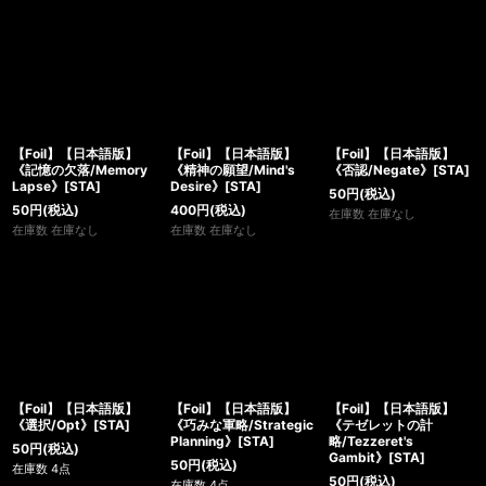
【Foil】【日本語版】
【Foil】【日本語版】
【Foil】【日本語版】
《記憶の欠落/Memory
《精神の願望/Mind's
《否認/Negate》[STA]
Lapse》[STA]
Desire》[STA]
50
円
(税込)
50
円
(税込)
400
円
(税込)
在庫数 在庫なし
在庫数 在庫なし
在庫数 在庫なし
【Foil】【日本語版】
【Foil】【日本語版】
【Foil】【日本語版】
《選択/Opt》[STA]
《巧みな軍略/Strategic
《テゼレットの計
Planning》[STA]
略/Tezzeret's
50
円
(税込)
Gambit》[STA]
50
円
(税込)
在庫数 4点
50
円
(税込)
在庫数 4点