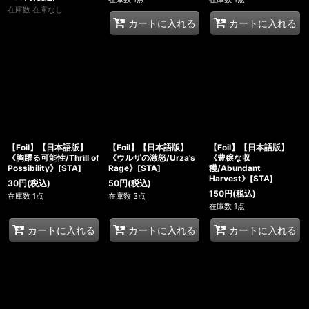
在庫数 在庫なし
カートに入れる
カートに入れる
【Foil】【日本語版】
【Foil】【日本語版】
【Foil】【日本語版】
《胸躍る可能性/Thrill of
《ウルザの激怒/Urza's
《豊穣な収
Possibility》[STA]
Rage》[STA]
穫/Abundant
Harvest》[STA]
30
円
(税込)
50
円
(税込)
150
円
(税込)
在庫数 1点
在庫数 3点
在庫数 1点
カートに入れる
カートに入れる
カートに入れる