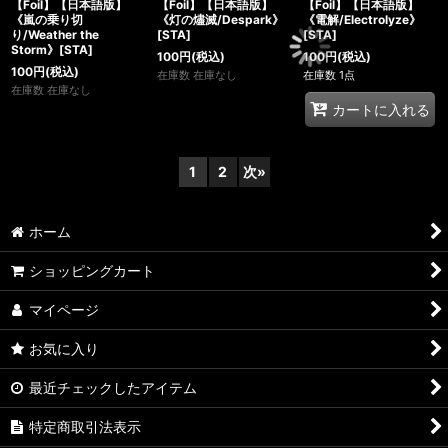
【Foil】【日本語版】
【Foil】【日本語版】
【Foil】【日本語版】
《嵐の乗り切
《灯の燼滅/Despark》
《電解/Electrolyze》
り/Weather the
[STA]
[STA]
Storm》[STA]
100
円
(税込)
100
円
(税込)
100
円
(税込)
在庫数 在庫なし
在庫数 1点
在庫数 在庫なし
カートに入れる
1
2
次
»
ホーム
ショッピングカート
マイページ
お気に入り
最近チェックしたアイテム
特定商取引法表示