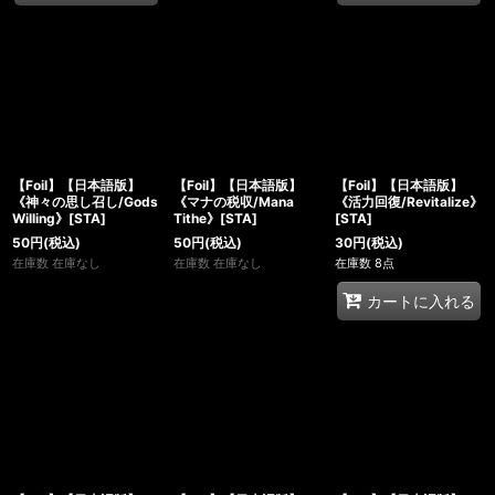
【Foil】【日本語版】
【Foil】【日本語版】
【Foil】【日本語版】
《神々の思し召し/Gods
《マナの税収/Mana
《活力回復/Revitalize》
Willing》[STA]
Tithe》[STA]
[STA]
50
円
(税込)
50
円
(税込)
30
円
(税込)
在庫数 在庫なし
在庫数 在庫なし
在庫数 8点
カートに入れる