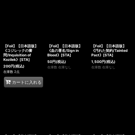
【Foil】【日本語版】
【Foil】【日本語版】
【Foil】【日本語版】
《コジレックの審
《血の署名/Sign in
《汚れた契約/Tainted
問/Inquisition of
Blood》[STA]
Pact》[STA]
Kozilek》[STA]
50
円
(税込)
1,500
円
(税込)
200
円
(税込)
在庫数 在庫なし
在庫数 在庫なし
在庫数 2点
カートに入れる