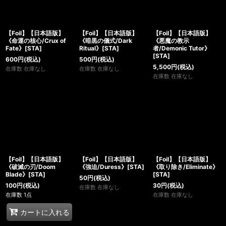
【Foil】【日本語版】
【Foil】【日本語版】
【Foil】【日本語版】
《命運の核心/Crux of
《暗黒の儀式/Dark
《悪魔の教示
Fate》[STA]
Ritual》[STA]
者/Demonic Tutor》
[STA]
600
円
(税込)
500
円
(税込)
5,500
円
(税込)
在庫数 在庫なし
在庫数 在庫なし
在庫数 在庫なし
【Foil】【日本語版】
【Foil】【日本語版】
【Foil】【日本語版】
《破滅の刃/Doom
《強迫/Duress》[STA]
《取り除き/Eliminate》
Blade》[STA]
[STA]
50
円
(税込)
100
円
(税込)
30
円
(税込)
在庫数 在庫なし
在庫数 1点
在庫数 在庫なし
カートに入れる