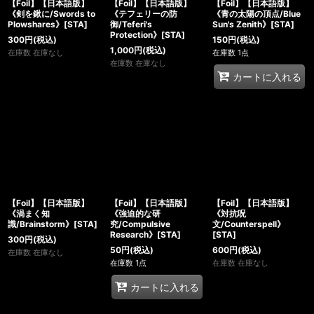
【Foil】【日本語版】
【Foil】【日本語版】
【Foil】【日本語版】
《剣を鍬に/Swords to
《テフェリーの防
《青の太陽の頂点/Blue
Plowshares》[STA]
御/Teferi's
Sun's Zenith》[STA]
Protection》[STA]
300
円
(税込)
150
円
(税込)
1,000
円
(税込)
在庫数 在庫なし
在庫数 1点
在庫数 在庫なし
カートに入れる
【Foil】【日本語版】
【Foil】【日本語版】
【Foil】【日本語版】
《渦まく知
《強迫的な研
《対抗呪
識/Brainstorm》[STA]
究/Compulsive
文/Counterspell》
Research》[STA]
[STA]
300
円
(税込)
50
円
(税込)
600
円
(税込)
在庫数 在庫なし
在庫数 1点
在庫数 在庫なし
カートに入れる