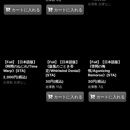
在庫数 在庫なし
カートに入れる
カートに入れる
【Foil】【日本語版】
【Foil】【日本語版】
【Foil】【日本語版】
《時間のねじれ/Time
《旋風のごとき否
《苦悶の悔
Warp》[STA]
定/Whirlwind Denial》
恨/Agonizing
[STA]
Remorse》[STA]
2,000
円
(税込)
30
円
(税込)
30
円
(税込)
在庫数 在庫なし
在庫数 11点
在庫数 7点
カートに入れる
カートに入れる